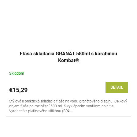
Fľaša skladacia GRANÁT 580ml s karabínou
Kombat®
Skladom
DETAIL
€15,29
Štýlová a praktická skladacia fľaša na vodu granátového dizajnu. Celkový
objem fľaše po rozložení 580 ml. S vyklápacím ventilom na pitie.
Vyrobená z platinového silikónu (BPA...