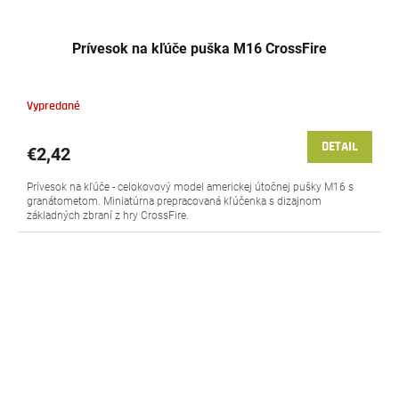
Prívesok na kľúče puška M16 CrossFire
Vypredané
DETAIL
€2,42
Prívesok na kľúče - celokovový model americkej útočnej pušky M16 s
granátometom. Miniatúrna prepracovaná kľúčenka s dizajnom
základných zbraní z hry CrossFire.