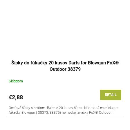
Šípky do fúkačky 20 kusov Darts for Blowgun FoX®
Outdoor 38379
Skladom
DETAIL
€2,88
Oceľové šípky s hrotom. Balenie 20 kusov šípok. Náhradná munícia pre
fúkačky Blowgun ( 38373/38375) nemeckej značky FoX® Outdoor.