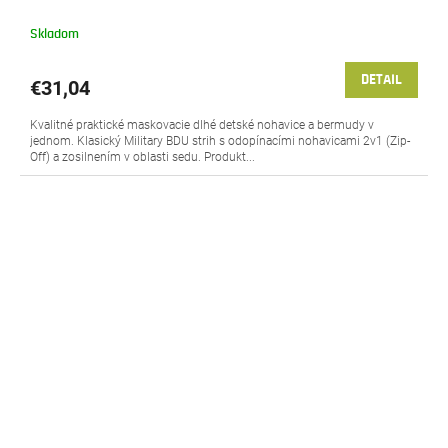
Skladom
DETAIL
€31,04
Kvalitné praktické maskovacie dlhé detské nohavice a bermudy v
jednom. Klasický Military BDU strih s odopínacími nohavicami 2v1 (Zip-
Off) a zosilnením v oblasti sedu. Produkt...