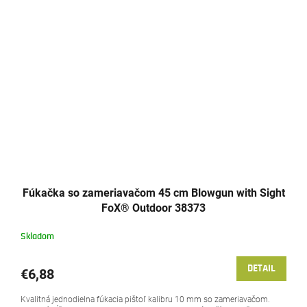
Fúkačka so zameriavačom 45 cm Blowgun with Sight
FoX® Outdoor 38373
Skladom
DETAIL
€6,88
Kvalitná jednodielna fúkacia pištoľ kalibru 10 mm so zameriavačom.