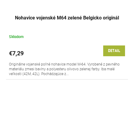
Nohavice vojenské M64 zelené Belgicko originál
Skladom
DETAIL
€7,29
Originálne vojenské poľné nohavice model M-64. Vyrobené z pevného
materiálu zmesi bavlny a polyesteru olivovo zelenej farby. Iba malé
veľkosti (42M, 42L). Pochádzajúce z...