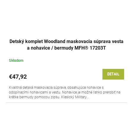
Detský komplet Woodland maskovacia súprava vesta
a nohavice / bermudy MFH® 17203T
Skladom
DETAIL
€47,92
Kvalitná detská maskovacia súprava, obsahujúca nohavice s
odopínacími nohavicami a vestu. Nohavice je možné ľahko prerobiť na
krátke bermudy pomocou zipsu. Klasický Military...