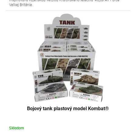
inšpirovaná vojenskou verziou Kráľovského letectva "Royal Air Force"
Veľkej Británie.
Bojový tank plastový model Kombat®
Skladom