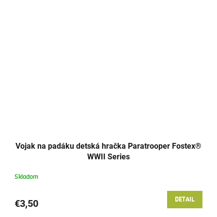
Vojak na padáku detská hračka Paratrooper Fostex®
WWII Series
Skladom
DETAIL
€3,50