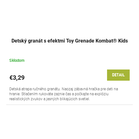
Detský granát s efektmi Toy Grenade Kombat® Kids
Skladom
DETAIL
€3,29
Detská atrapa ručného granátu. Naozaj zábavná hračka pre deti na
hranie. Stlačením rukoväte zaznie čas a počkajte na explóziu
realistických zvukov a jasných blikajúcich svetiel.