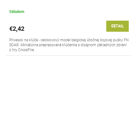
Skladom
DETAIL
€2,42
Prívesok na kľúče - celokovový model belgickej útočnej bojovej pušky FN
SCAR. Miniatúrna prepracovaná kľúčenka s dizajnom základných zbraní
z hry CrossFire.