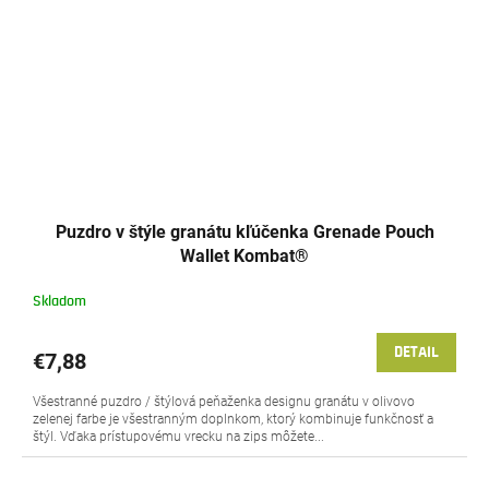
Puzdro v štýle granátu kľúčenka Grenade Pouch
Wallet Kombat®
Skladom
DETAIL
€7,88
Všestranné puzdro / štýlová peňaženka designu granátu v olivovo
zelenej farbe je všestranným doplnkom, ktorý kombinuje funkčnosť a
štýl. Vďaka prístupovému vrecku na zips môžete...