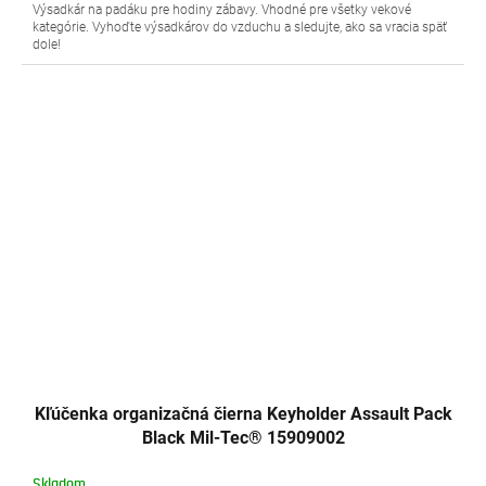
Výsadkár na padáku pre hodiny zábavy. Vhodné pre všetky vekové
kategórie. Vyhoďte výsadkárov do vzduchu a sledujte, ako sa vracia späť
dole!
Kľúčenka organizačná čierna Keyholder Assault Pack
Black Mil-Tec® 15909002
Skladom