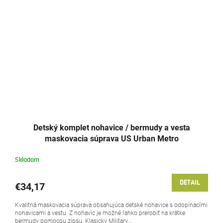
Detský komplet nohavice / bermudy a vesta
maskovacia súprava US Urban Metro
Skladom
DETAIL
€34,17
Kvalitná maskovacia súprava obsahujúca detské nohavice s odopínacími
nohavicami a vestu. Z nohavíc je možné ľahko prerobiť na krátke
bermudy pomocou zipsu. Klasický Military...