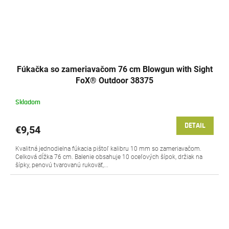
Fúkačka so zameriavačom 76 cm Blowgun with Sight
FoX® Outdoor 38375
Skladom
DETAIL
€9,54
Kvalitná jednodielna fúkacia pištoľ kalibru 10 mm so zameriavačom.
Celková dĺžka 76 cm. Balenie obsahuje 10 oceľových šípok, držiak na
šípky, penovú tvarovanú rukoväť,...