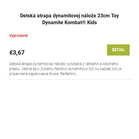
Detská atrapa dynamitovej nálože 23cm Toy
Dynamite Kombat® Kids
Vypredané
DETAIL
€3,67
Detská atrapa dynamitovej nálože, vyrobená z ľahkého a odolného
plastu. Jedná sa o 3-dielnu falošnú dynamitovú tyč, ku každej tyči je
pripevnená zapaľovacia šnúra. Perfektný...