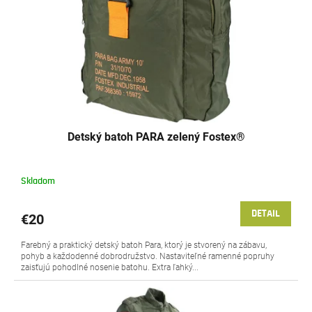
o
r
v
o
d
u
k
t
o
v
Detský batoh PARA zelený Fostex®
Skladom
DETAIL
€20
Farebný a praktický detský batoh Para, ktorý je stvorený na zábavu,
pohyb a každodenné dobrodružstvo. Nastaviteľné ramenné popruhy
zaisťujú pohodlné nosenie batohu. Extra ľahký...