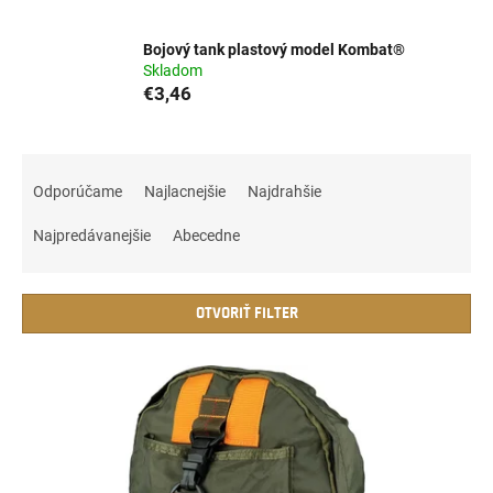
Bojový tank plastový model Kombat®
Skladom
€3,46
R
a
Odporúčame
Najlacnejšie
Najdrahšie
d
e
Najpredávanejšie
Abecedne
n
i
e
OTVORIŤ FILTER
p
r
V
o
ý
d
p
u
i
k
s
t
p