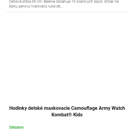
Celková dĺžka 45 cm. Balenie obsahuje 10 oceľových šípok, držiak na
šípky, penovú tvarovanú rukoväť,...
Hodinky detské maskovacie Camouflage Army Watch
Kombat® Kids
Skladom