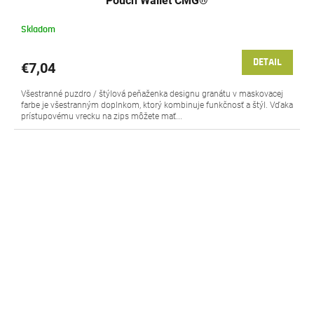
Pouch Wallet CMG®
Skladom
DETAIL
€7,04
Všestranné puzdro / štýlová peňaženka designu granátu v maskovacej
farbe je všestranným doplnkom, ktorý kombinuje funkčnosť a štýl. Vďaka
prístupovému vrecku na zips môžete mať...