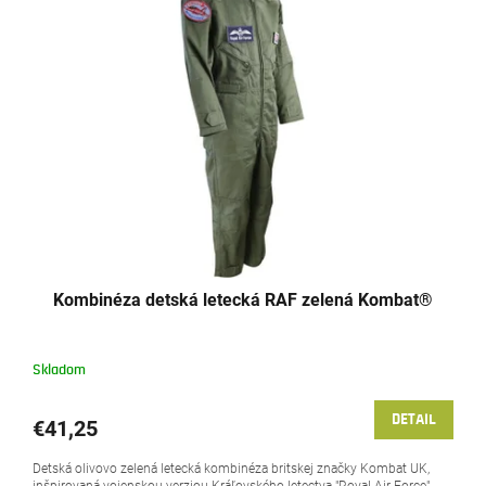
Kombinéza detská letecká RAF zelená Kombat®
Skladom
DETAIL
€41,25
Detská olivovo zelená letecká kombinéza britskej značky Kombat UK,