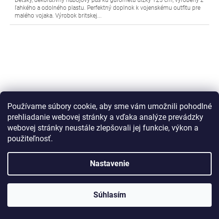
Detský, dekoratívny nábojový pás ku guľometu dĺžky 125 cm, vyrobený z
ľahkého a odolného plastu. Perfektný doplnok k vojenskému outfitu pre
malého vojaka. Výrobok britskej...
Používame súbory cookie, aby sme vám umožnili pohodlné
prehliadanie webovej stránky a vďaka analýze prevádzky
webovej stránky neustále zlepšovali jej funkcie, výkon a
použiteľnosť.
Nastavenie
Lietadlo skladací penový lietajúci klzák vojnový
model WWII Gliders Kombat® Kids
Súhlasím
Skladom