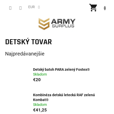
Prejsť
NÁKU
na
EUR
obsah
KOŠÍ
DETSKÝ TOVAR
Najpredávanejšie
Detský batoh PARA zelený Fostex®
Skladom
€20
Kombinéza detská letecká RAF zelená
Kombat®
Skladom
€41,25