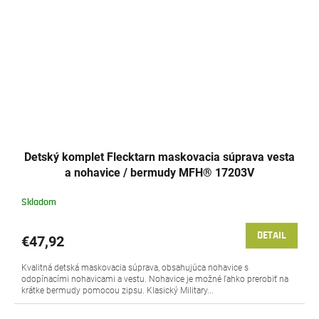
Detský komplet Flecktarn maskovacia súprava vesta
a nohavice / bermudy MFH® 17203V
Skladom
DETAIL
€47,92
Kvalitná detská maskovacia súprava, obsahujúca nohavice s
odopínacími nohavicami a vestu. Nohavice je možné ľahko prerobiť na
krátke bermudy pomocou zipsu. Klasický Military...