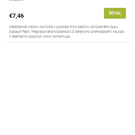
DETAIL
€7,46
Všestranné vrecko na kľúče v podobe mini batohu obľúbeného typu
Assault Pack. Prepracovaná kľúčenka s 3 delenými priehradkami na zips.
V šesťranný doplnok, ktorý kombinuje...