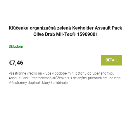
Kľúčenka organizačná zelená Keyholder Assault Pack
Olive Drab Mil-Tec® 15909001
Skladom
DETAIL
€7,46
Všestranné vrecko na kľúče v podobe mini batohu obľúbeného typu
Assault Pack. Prepracovaná kľúčenka s 3 delenými priehradkami na zips.
V šesťranný doplnok, ktorý kombinuje...