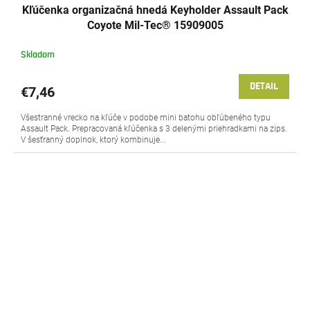
Kľúčenka organizačná hnedá Keyholder Assault Pack
Coyote Mil-Tec® 15909005
Skladom
DETAIL
€7,46
Všestranné vrecko na kľúče v podobe mini batohu obľúbeného typu
Assault Pack. Prepracovaná kľúčenka s 3 delenými priehradkami na zips.
V šesťranný doplnok, ktorý kombinuje...