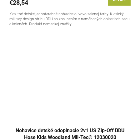
€28,54
Kvalitné detské jednofarebné nohavice olivovo zelenej farby. Klasický
military design strihu BDU so zosilnením v namáhaných oblastiach sedu
a kolenách. Produkt nemeckej značky...
Nohavice detské odopínacie 2v1 US Zip-Off BDU
Hose Kids Woodland Mil-Tec® 12030020