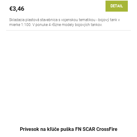
DETAIL
€3,46
Skladacia plastová stavebnica s vojenskou tematikou - bojový tank v
mierke 1:100. V ponuke 4 rôzne modely bojových tankov.
Prívesok na kľúče puška FN SCAR CrossFire