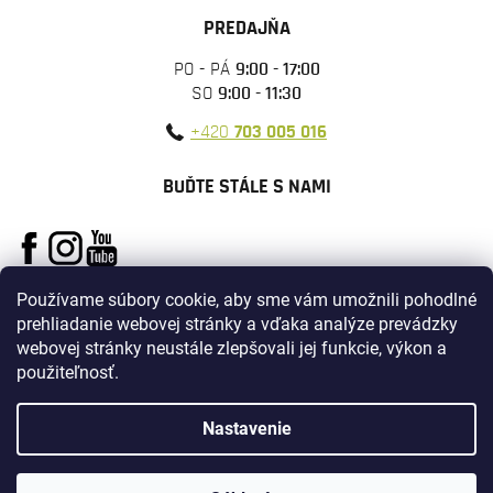
PREDAJŇA
PO - PÁ
9:00 - 17:00
SO
9:00 - 11:30
+420
703 005 016
BUĎTE STÁLE S NAMI
Používame súbory cookie, aby sme vám umožnili pohodlné
prehliadanie webovej stránky a vďaka analýze prevádzky
webovej stránky neustále zlepšovali jej funkcie, výkon a
použiteľnosť.
Vytvoril Shoptet
Nastavenie
Copyright 2026
ARMYSURPLUS
. Všetky práva vyhradené.