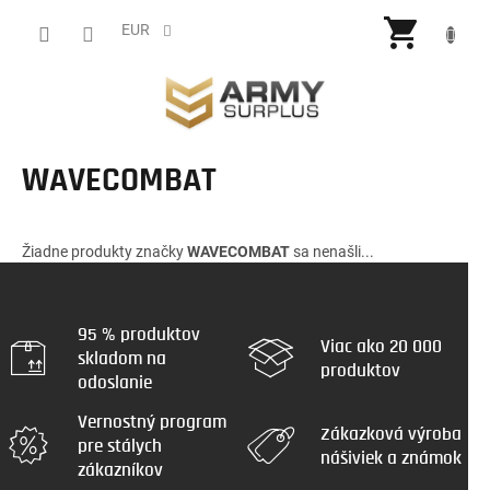
Prejsť
NÁKU
na
EUR
obsah
KOŠÍ
WAVECOMBAT
Žiadne produkty značky
WAVECOMBAT
sa nenašli...
95 % produktov
Viac ako 20 000
skladom na
produktov
odoslanie
Vernostný program
Zákazková výroba
pre stálych
nášiviek a známok
zákazníkov