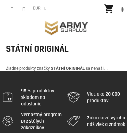
Prejsť
NÁKU
na
EUR
obsah
KOŠÍ
STÁTNÍ ORIGINÁL
Žiadne produkty značky
STÁTNÍ ORIGINÁL
sa nenašli...
95 % produktov
Viac ako 20 000
skladom na
produktov
odoslanie
Vernostný program
Zákazková výroba
pre stálych
nášiviek a známok
zákazníkov