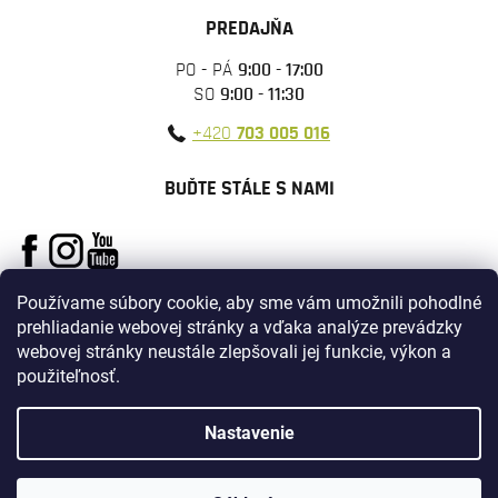
PREDAJŇA
PO - PÁ
9:00 - 17:00
SO
9:00 - 11:30
+420
703 005 016
BUĎTE STÁLE S NAMI
Používame súbory cookie, aby sme vám umožnili pohodlné
prehliadanie webovej stránky a vďaka analýze prevádzky
webovej stránky neustále zlepšovali jej funkcie, výkon a
použiteľnosť.
Vytvoril Shoptet
Nastavenie
Copyright 2026
ARMYSURPLUS
. Všetky práva vyhradené.