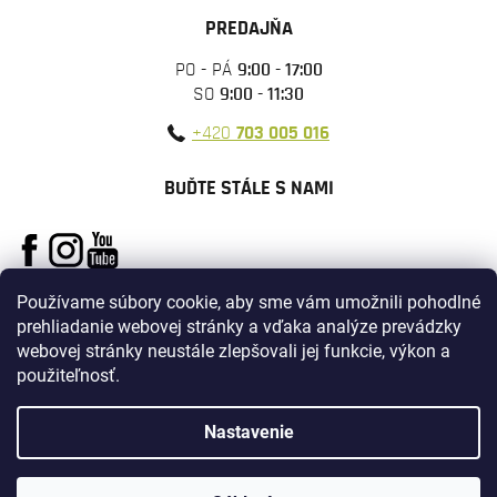
PREDAJŇA
PO - PÁ
9:00 - 17:00
SO
9:00 - 11:30
+420
703 005 016
BUĎTE STÁLE S NAMI
Používame súbory cookie, aby sme vám umožnili pohodlné
prehliadanie webovej stránky a vďaka analýze prevádzky
webovej stránky neustále zlepšovali jej funkcie, výkon a
použiteľnosť.
Vytvoril Shoptet
Nastavenie
Copyright 2026
ARMYSURPLUS
. Všetky práva vyhradené.