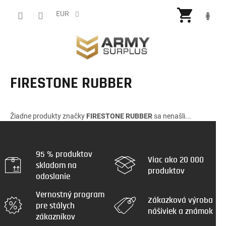
Prejsť
NÁKU
na
EUR
obsah
KOŠÍ
FIRESTONE RUBBER
Žiadne produkty značky
FIRESTONE RUBBER
sa nenašli...
95 % produktov
Viac ako 20 000
skladom na
produktov
odoslanie
Vernostný program
Zákazková výroba
pre stálych
nášiviek a známok
zákazníkov