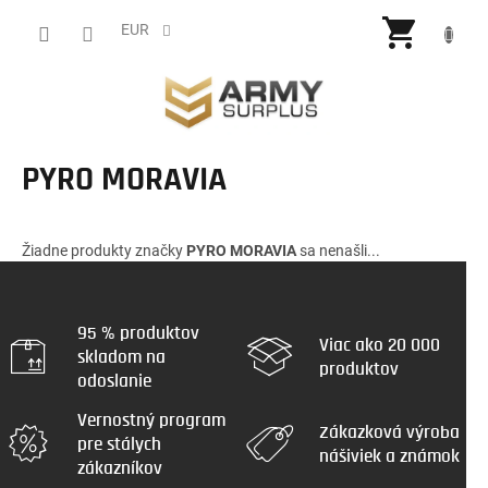
Prejsť
NÁKU
na
EUR
obsah
KOŠÍ
PYRO MORAVIA
Žiadne produkty značky
PYRO MORAVIA
sa nenašli...
95 % produktov
Viac ako 20 000
skladom na
produktov
odoslanie
Vernostný program
Zákazková výroba
pre stálych
nášiviek a známok
zákazníkov