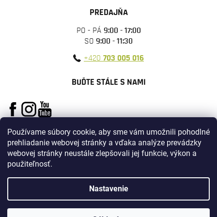
PREDAJŇA
PO - PÁ
9:00 - 17:00
SO
9:00 - 11:30
+420
703 005 016
BUĎTE STÁLE S NAMI
Používame súbory cookie, aby sme vám umožnili pohodlné
prehliadanie webovej stránky a vďaka analýze prevádzky
webovej stránky neustále zlepšovali jej funkcie, výkon a
použiteľnosť.
Vytvoril Shoptet
Nastavenie
Copyright 2026
ARMYSURPLUS
. Všetky práva vyhradené.