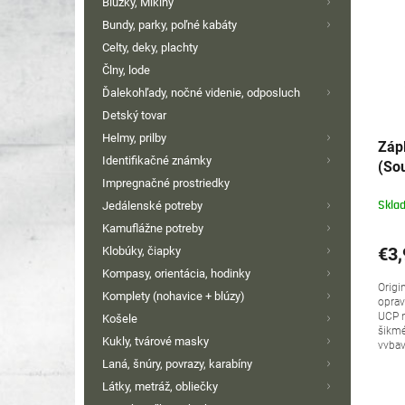
Blúzky, Mikiny
i
p
Bundy, parky, poľné kabáty
s
r
Celty, deky, plachty
p
o
Člny, lode
r
d
o
u
Ďalekohľady, nočné videnie, odposluch
d
k
Detský tovar
u
t
Helmy, prilby
Záp
k
o
Identifikačné známky
(Sou
t
v
Impregnačné prostriedky
o
Jedálenské potreby
Skla
v
Kamuflážne potreby
€3,
Klobúky, čiapky
Kompasy, orientácia, hodinky
Origi
Komplety (nohavice + blúzy)
oprav
UCP n
Košele
šikmé
Kukly, tvárové masky
vybav
Laná, šnúry, povrazy, karabíny
Látky, metráž, obliečky