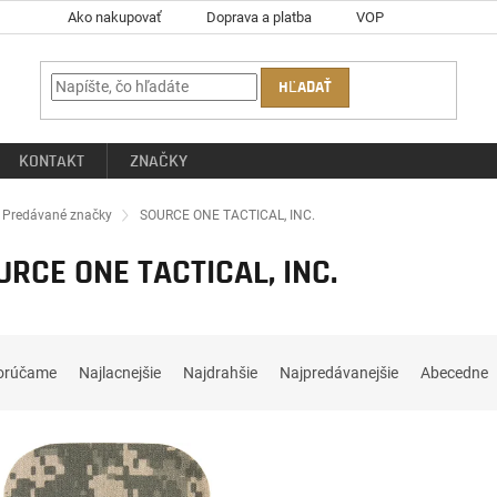
Ako nakupovať
Doprava a platba
VOP
HĽADAŤ
KONTAKT
ZNAČKY
ov
Predávané značky
SOURCE ONE TACTICAL, INC.
URCE ONE TACTICAL, INC.
orúčame
Najlacnejšie
Najdrahšie
Najpredávanejšie
Abecedne