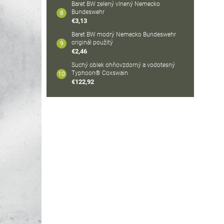
Baret BW zelený vlnený Nemecko
Bundeswehr
€3,13
Baret BW modrý Nemecko Bundeswehr
originál použitý
€2,46
Suchý oblek ohňovzdorný a vodotesný
Typhoon® Coxswain
€122,92