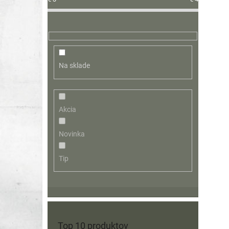
Na sklade
Akcia
Novinka
Tip
Top 10 produktov