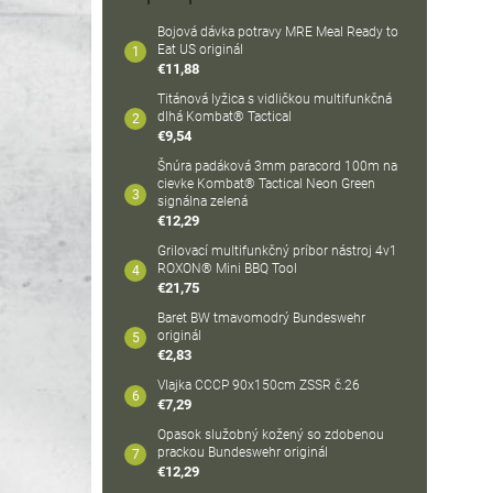
Bojová dávka potravy MRE Meal Ready to
Eat US originál
€11,88
Titánová lyžica s vidličkou multifunkčná
dlhá Kombat® Tactical
€9,54
Šnúra padáková 3mm paracord 100m na
cievke Kombat® Tactical Neon Green
signálna zelená
€12,29
Grilovací multifunkčný príbor nástroj 4v1
ROXON® Mini BBQ Tool
€21,75
Baret BW tmavomodrý Bundeswehr
originál
€2,83
Vlajka CCCP 90x150cm ZSSR č.26
€7,29
Opasok služobný kožený so zdobenou
prackou Bundeswehr originál
€12,29