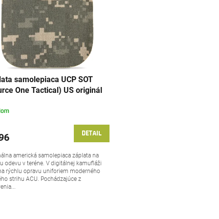
lata samolepiaca UCP SOT
rce One Tactical) US originál
dom
DETAIL
96
nálna americká samolepiaca záplata na
u odevu v teréne. V digitálnej kamufláži
a rýchlu opravu uniforiem moderného
ho strihu ACU. Pochádzajúce z
enia...
O
v