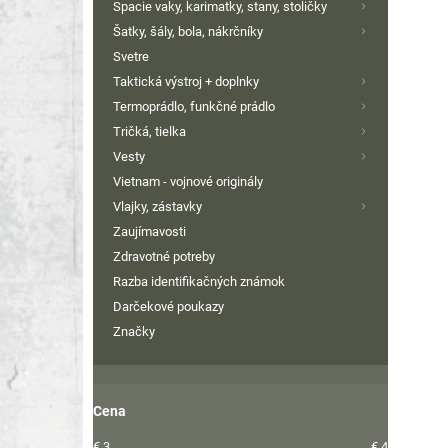
Spacie vaky, karimatky, stany, stoličky
Šatky, šály, bola, nákrčníky
Svetre
Taktická výstroj + doplnky
Termoprádlo, funkčné prádlo
Tričká, tielka
Vesty
Vietnam - vojnové originály
Vlajky, zástavky
Zaujímavosti
Zdravotné potreby
Razba identifikačných známok
Darčekové poukazy
Značky
Cena
€
3
€
4