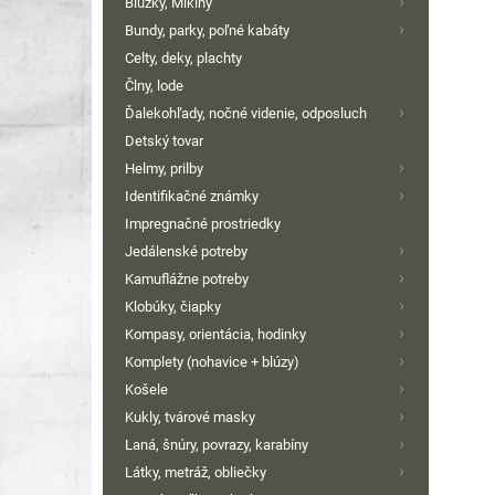
Blúzky, Mikiny
Bundy, parky, poľné kabáty
Celty, deky, plachty
Člny, lode
Ďalekohľady, nočné videnie, odposluch
Detský tovar
Helmy, prilby
Identifikačné známky
Impregnačné prostriedky
Jedálenské potreby
Kamuflážne potreby
Klobúky, čiapky
Kompasy, orientácia, hodinky
Komplety (nohavice + blúzy)
Košele
Kukly, tvárové masky
Laná, šnúry, povrazy, karabíny
Látky, metráž, obliečky