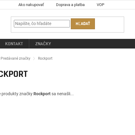
Ako nakupovať
Doprava a platba
VOP
HĽADAŤ
KONTAKT
ZNAČKY
ov
Predávané značky
Rockport
CKPORT
e produkty značky
Rockport
sa nenašli...