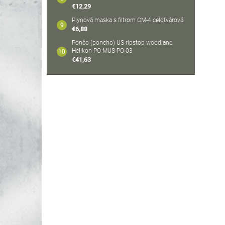
€12,29
Plynová maska s filtrom CM-4 celotvárová
€6,88
Pončo (poncho) US ripstop woodland
Helikon PO-MUS-PO-03
€41,63