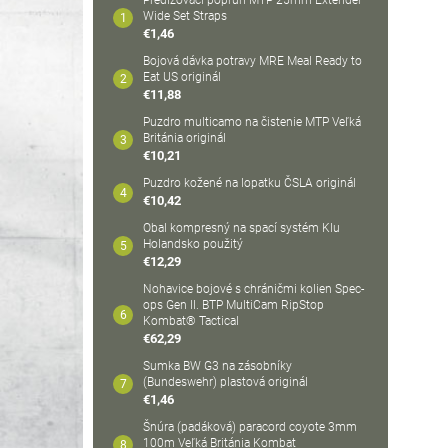
Predlžovací popruh MTP 25mm Extender
Wide Set Straps
€1,46
Bojová dávka potravy MRE Meal Ready to
Eat US originál
€11,88
Puzdro multicamo na čistenie MTP Veľká
Británia originál
€10,21
Puzdro kožené na lopatku ČSLA originál
€10,42
Obal kompresný na spací systém Klu
Holandsko použitý
€12,29
Nohavice bojové s chráničmi kolien Spec-
ops Gen II. BTP MultiCam RipStop
Kombat® Tactical
€62,29
Sumka BW G3 na zásobníky
(Bundeswehr) plastová originál
€1,46
Šnúra (padáková) paracord coyote 3mm
100m Veľká Británia Kombat