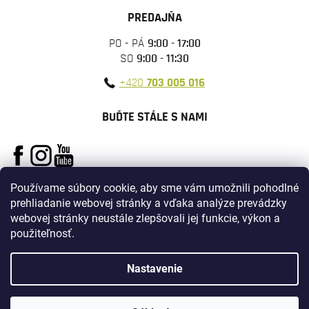
PREDAJŇA
PO - PÁ
9:00 - 17:00
SO
9:00 - 11:30
+420
703 005 016
BUĎTE STÁLE S NAMI
Používame súbory cookie, aby sme vám umožnili pohodlné
prehliadanie webovej stránky a vďaka analýze prevádzky
webovej stránky neustále zlepšovali jej funkcie, výkon a
použiteľnosť.
Vytvoril Shoptet
Nastavenie
Copyright 2026
ARMYSURPLUS
. Všetky práva vyhradené.