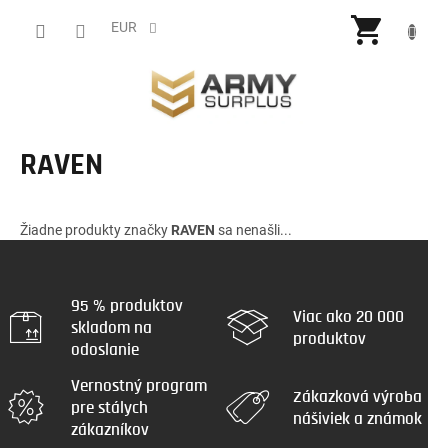
Prejsť
NÁKU
na
EUR
obsah
KOŠÍ
RAVEN
Žiadne produkty značky
RAVEN
sa nenašli...
95 % produktov
Viac ako 20 000
skladom na
produktov
odoslanie
Vernostný program
Zákazková výroba
pre stálych
nášiviek a známok
zákazníkov