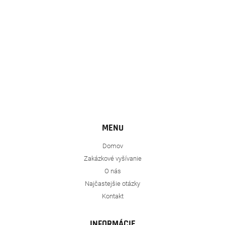
e
MENU
Domov
Zakázkové vyšívanie
O nás
Najčastejšie otázky
Kontakt
INFORMÁCIE