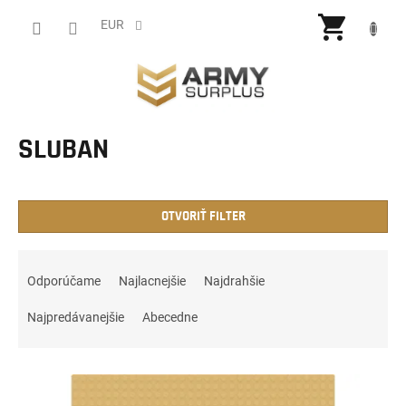
Prejsť
NÁKU
na
EUR
obsah
KOŠÍ
SLUBAN
OTVORIŤ FILTER
R
a
Odporúčame
Najlacnejšie
Najdrahšie
d
e
Najpredávanejšie
Abecedne
n
i
V
e
ý
p