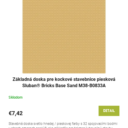
p
r
i
o
s
d
p
u
r
k
o
t
d
o
u
v
k
t
o
v
Základná doska pre kockové stavebnice piesková
Sluban® Bricks Base Sand M38-B0833A
Skladom
DETAIL
€7,42
Stavebná doska svetlo hnedej / pieskovej farby s 32 spojovacími bodmi