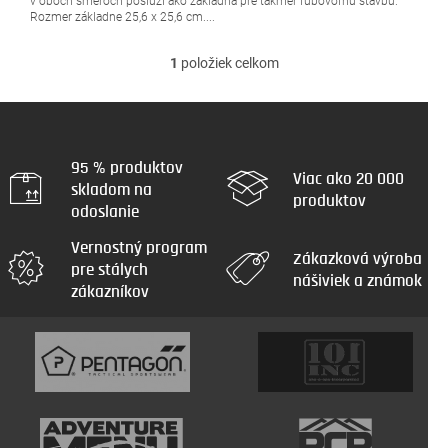
v oboch smeroch poslúži ako základňa pre takmer ľubovoľnú stavbu.
Rozmer základne 25,6 x 25,6 cm....
1
položiek celkom
O
v
l
á
d
a
95 % produktov
Viac ako 20 000
c
skladom na
produktov
i
odoslanie
e
p
Vernostný program
r
Zákazková výroba
pre stálych
v
nášiviek a známok
zákazníkov
k
y
v
ý
p
i
s
u