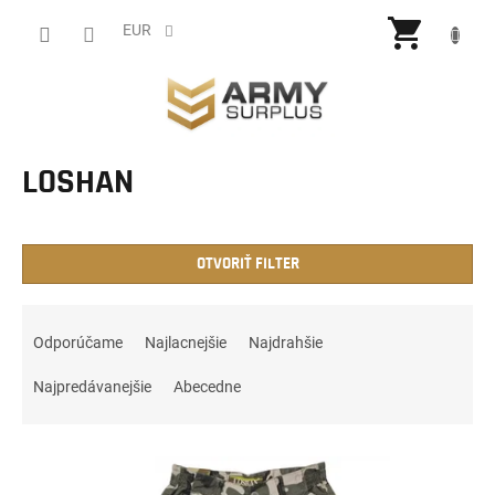
Prejsť
NÁKU
na
EUR
obsah
KOŠÍ
LOSHAN
OTVORIŤ FILTER
R
a
Odporúčame
Najlacnejšie
Najdrahšie
d
e
Najpredávanejšie
Abecedne
n
i
V
e
ý
p