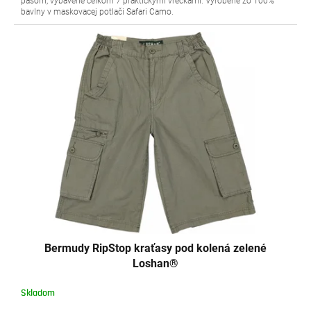
pásom, vybavené celkom 7 praktickými vreckami. Vyrobené zo 100%
bavlny v maskovacej potlači Safari Camo.
Bermudy RipStop kraťasy pod kolená zelené
Loshan®
Skladom