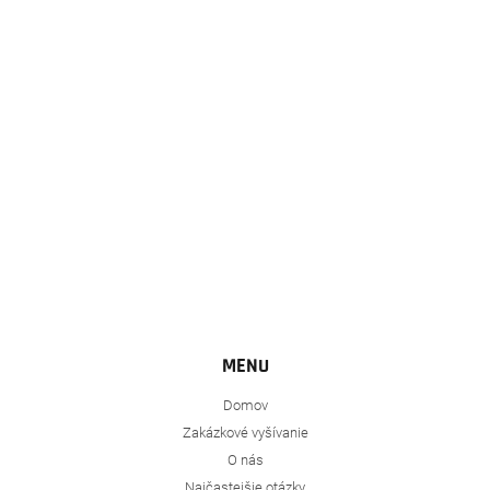
ä
t
i
e
MENU
Domov
Zakázkové vyšívanie
O nás
Najčastejšie otázky