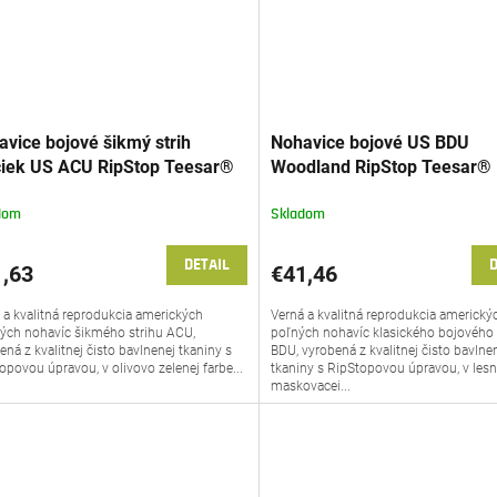
vice bojové šikmý strih
Nohavice bojové US BDU
ciek US ACU RipStop Teesar®
Woodland RipStop Teesar®
dom
Skladom
DETAIL
D
,63
€41,46
 a kvalitná reprodukcia amerických
Verná a kvalitná reprodukcia americký
ých nohavíc šikmého strihu ACU,
poľných nohavíc klasického bojového 
ená z kvalitnej čisto bavlnenej tkaniny s
BDU, vyrobená z kvalitnej čisto bavlne
opovou úpravou, v olivovo zelenej farbe...
tkaniny s RipStopovou úpravou, v lesn
maskovacej...