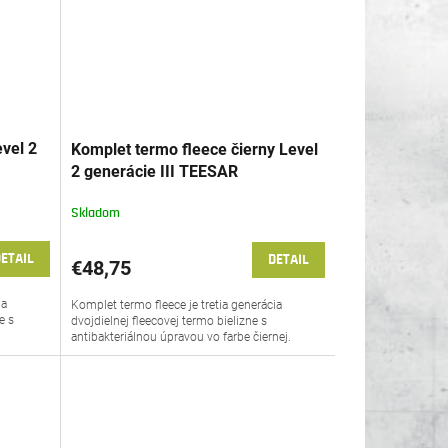
evel 2
Komplet termo fleece čierny Level
2 generácie III TEESAR
Skladom
ETAIL
DETAIL
€48,75
ia
Komplet termo fleece je tretia generácia
e s
dvojdielnej fleecovej termo bielizne s
antibakteriálnou úpravou vo farbe čiernej.