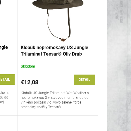
ngle
Klobúk nepremokavý US Jungle
Trilaminat Teesar® Oliv Drab
Skladom
ETAIL
DETAIL
€12,08
ther s
Klobúk US Jungle Trilaminat Wet Weather s
ou do
nepremokavou 3-vrstvovou membránou do
kej
vlhkého počasia v olivovo zelenej farbe
americkej značky Teesar®.