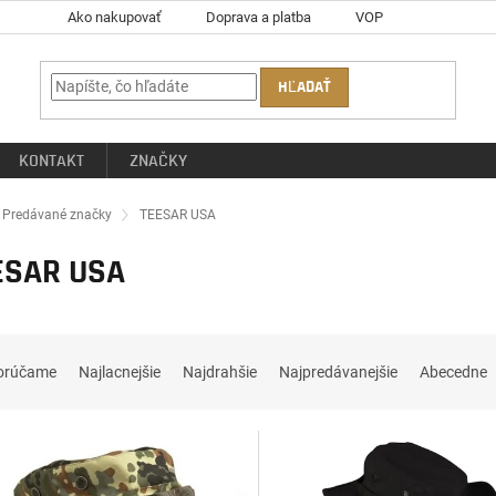
Ako nakupovať
Doprava a platba
VOP
HĽADAŤ
KONTAKT
ZNAČKY
ov
Predávané značky
TEESAR USA
ESAR USA
orúčame
Najlacnejšie
Najdrahšie
Najpredávanejšie
Abecedne