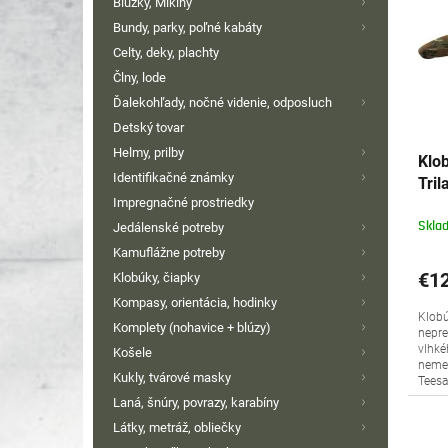
Blúzky, Mikiny
i
p
Bundy, parky, poľné kabáty
s
r
Celty, deky, plachty
p
o
Člny, lode
r
d
o
u
Ďalekohľady, nočné videnie, odposluch
d
k
Detský tovar
u
t
Helmy, prilby
Klo
k
o
Identifikačné známky
Tri
t
v
Impregnačné prostriedky
o
Skla
Jedálenské potreby
v
Kamuflážne potreby
€12
Klobúky, čiapky
Kompasy, orientácia, hodinky
Klobú
Komplety (nohavice + blúzy)
nepr
vlhké
Košele
neme
Kukly, tvárové masky
Teesa
Laná, šnúry, povrazy, karabíny
Látky, metráž, obliečky