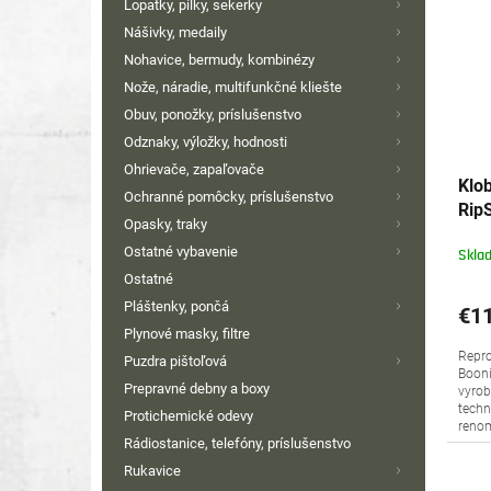
Lopatky, pílky, sekerky
Nášivky, medaily
Nohavice, bermudy, kombinézy
Nože, náradie, multifunkčné kliešte
Obuv, ponožky, príslušenstvo
Odznaky, výložky, hodnosti
Ohrievače, zapaľovače
Klo
Ochranné pomôcky, príslušenstvo
Rip
Opasky, traky
Ostatné vybavenie
Skla
Ostatné
Pláštenky, pončá
€11
Plynové masky, filtre
Repro
Puzdra pištoľová
Booni
Prepravné debny a boxy
vyrob
techn
Protichemické odevy
renom
Rádiostanice, telefóny, príslušenstvo
Rukavice