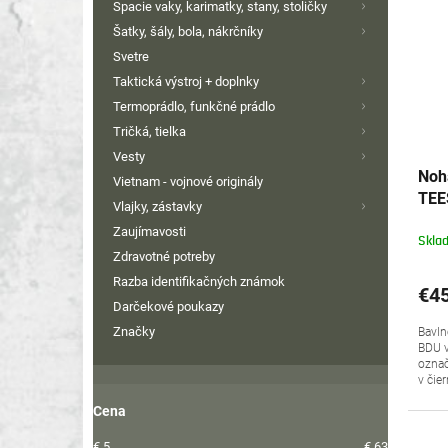
Spacie vaky, karimatky, stany, stoličky
Šatky, šály, bola, nákrčníky
Svetre
Taktická výstroj + doplnky
Termoprádlo, funkčné prádlo
Tričká, tielka
Vesty
Noha
Vietnam - vojnové originály
TEE
Vlajky, zástavky
Zaujímavosti
Skla
Zdravotné potreby
Razba identifikačných známok
€45
Darčekové poukazy
Značky
Bavln
BDU vo
označ
v čier
Cena
€
5
€
63