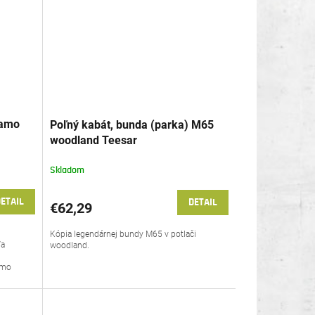
Camo
Poľný kabát, bunda (parka) M65
®
woodland Teesar
Skladom
ETAIL
DETAIL
€62,29
Kópia legendárnej bundy M65 v potlači
ľa
woodland.
amo