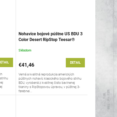
Nohavice bojové púštne US BDU 3
Color Desert RipStop Teesar®
Skladom
ETAIL
DETAIL
€41,46
ch
Verná a kvalitná reprodukcia amerických
strihu
púštnych nohavíc klasického bojového strihu
nej
BDU, vyrobená z kvalitnej čisto bavlnenej
ej
tkaniny s RipStopovou úpravou, v púštnej 3-
farebnej...