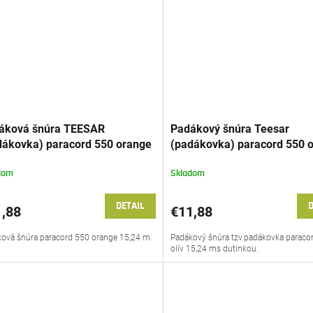
áková šnúra TEESAR
Padákový šnúra Teesar
dákovka) paracord 550 orange
(padákovka) paracord 550 o
24m
15,24 m
dom
Skladom
DETAIL
D
,88
€11,88
ová šnúra paracord 550 orange 15,24 m.
Padákový šnúra tzv.padákovka paraco
olív 15,24 ms dutinkou.