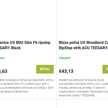
vice US BDU Slim Fit ripstop
Blúza poľná US Woodland 
SAR® Black
RipStop strih ACU TEESAR
dom
Skladom
DETAIL
D
,63
€43,13
ené ripstopové nohavice klasického strihu
Modernizovaná poľná bojová blúza
 variante Slim Fit (z eštíhľujúci strih )
pohodlného šikmého strihu ACU, pod
ujúce tesnejšie nohavice a priliehavý strih
modelu americkej armády. V lesnom
nej farbe od americkej...
maskovacom prevedení Woodland C
americkej značky TEESAR®.