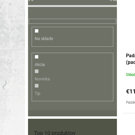
Na sklade
Pad
(pa
Akcia
15,
Skla
Novinka
€11
Tip
Padák
Top 10 produktov