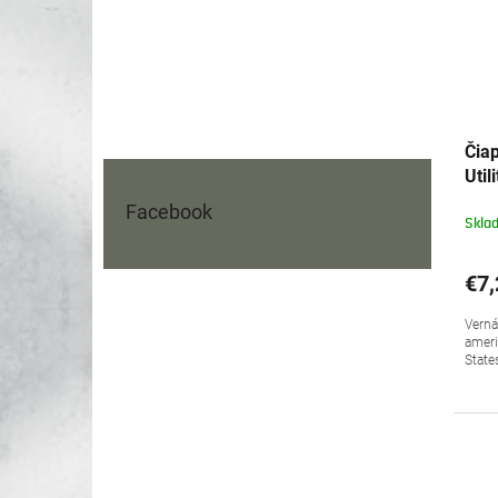
Čia
Uti
Facebook
Skla
€7,
Verná
ameri
State