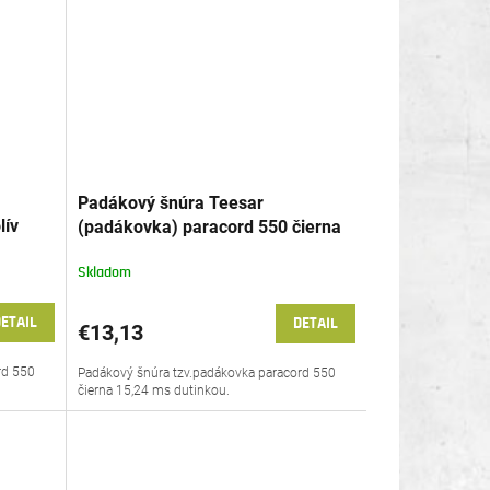
Padákový šnúra Teesar
lív
(padákovka) paracord 550 čierna
15,24 m
Skladom
ETAIL
DETAIL
€13,13
rd 550
Padákový šnúra tzv.padákovka paracord 550
čierna 15,24 ms dutinkou.