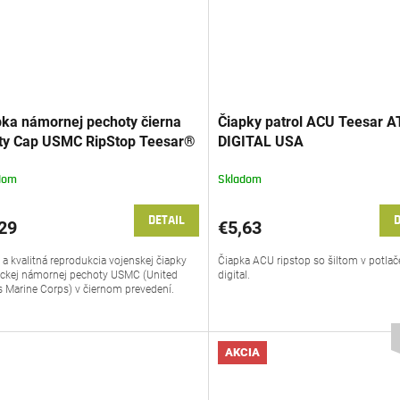
pka námornej pechoty čierna
Čiapky patrol ACU Teesar A
lity Cap USMC RipStop Teesar®
DIGITAL USA
dom
Skladom
DETAIL
D
29
€5,63
 a kvalitná reprodukcia vojenskej čiapky
Čiapka ACU ripstop so šiltom v potlač
ckej námornej pechoty USMC (United
digital.
s Marine Corps) v čiernom prevedení.
AKCIA