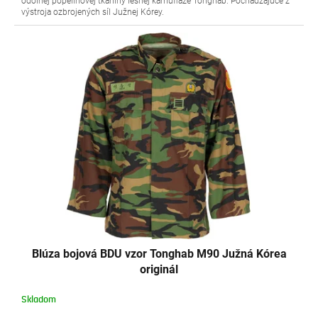
odolnej popelínovej tkaniny lesnej kamufláže Tonghab. Pochádzajúce z
výstroja ozbrojených síl Južnej Kórey.
Blúza bojová BDU vzor Tonghab M90 Južná Kórea
originál
Skladom