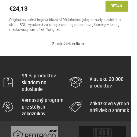
DETAIL
€24,13
Originálna poľná bojová blúza M-90 juhokórejskej armády klasického
strihu BDU, vyrobená zo silnej a odolnej popelínovej tkaniny v lesnej
maskovacej kamufláži Tonghab....
2
položiek celkom
O
v
l
á
d
a
95 % produktov
Viac ako 20 000
c
skladom na
produktov
i
odoslanie
e
p
Vernostný program
r
Zákazková výroba
pre stálych
v
nášiviek a známok
zákazníkov
k
y
v
ý