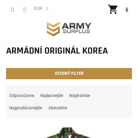
Prejsť
NÁKU
na
EUR
obsah
KOŠÍ
ARMÁDNÍ ORIGINÁL KOREA
OTVORIŤ FILTER
R
a
Odporúčame
Najlacnejšie
Najdrahšie
d
e
Najpredávanejšie
Abecedne
n
i
V
e
ý
p