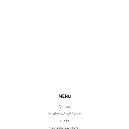
ä
t
i
e
MENU
Domov
Zakázkové vyšívanie
O nás
Najčastejšie otázky