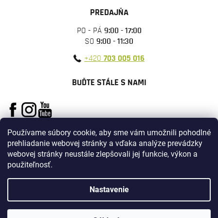
PREDAJŇA
PO - PÁ
9:00 - 17:00
SO
9:00 - 11:30
+420
703 005 016
BUĎTE STÁLE S NAMI
Používame súbory cookie, aby sme vám umožnili pohodlné
prehliadanie webovej stránky a vďaka analýze prevádzky
webovej stránky neustále zlepšovali jej funkcie, výkon a
použiteľnosť.
Vytvoril Shoptet
Nastavenie
Copyright 2026
ARMYSURPLUS
. Všetky práva vyhradené.