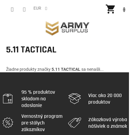
Prejsť
NÁKU
na
EUR
obsah
KOŠÍ
5.11 TACTICAL
Žiadne produkty značky
5.11 TACTICAL
sa nenašli...
95 % produktov
Viac ako 20 000
skladom na
produktov
odoslanie
Vernostný program
Zákazková výroba
pre stálych
nášiviek a známok
zákazníkov