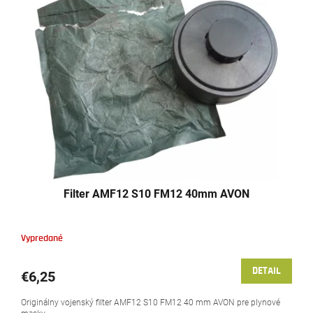
p
r
i
o
s
d
p
u
r
k
o
t
d
o
u
v
k
t
o
v
Filter AMF12 S10 FM12 40mm AVON
Vypredané
DETAIL
€6,25
Originálny vojenský filter AMF12 S10 FM12 40 mm AVON pre plynové