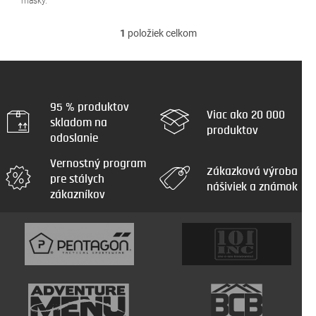
masky.
1
položiek celkom
O
v
l
á
d
a
95 % produktov
Viac ako 20 000
c
skladom na
produktov
i
odoslanie
e
p
Vernostný program
r
Zákazková výroba
pre stálych
v
nášiviek a známok
zákazníkov
k
y
v
ý
p
i
s
u