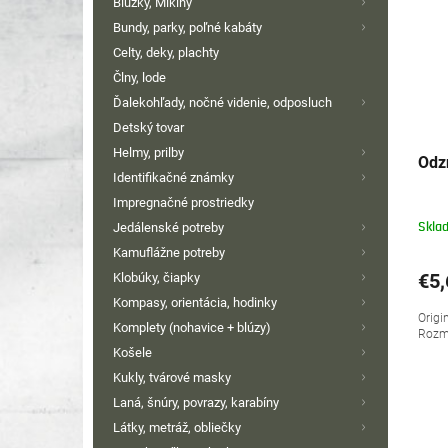
Blúzky, Mikiny
i
p
Bundy, parky, poľné kabáty
s
r
Celty, deky, plachty
p
o
Člny, lode
r
d
o
u
Ďalekohľady, nočné videnie, odposluch
d
k
Detský tovar
u
t
Helmy, prilby
Odzn
k
o
Identifikačné známky
t
v
Impregnačné prostriedky
o
Jedálenské potreby
Skla
v
Kamuflážne potreby
€5,
Klobúky, čiapky
Kompasy, orientácia, hodinky
Origi
Komplety (nohavice + blúzy)
Rozme
Košele
Kukly, tvárové masky
Laná, šnúry, povrazy, karabíny
Látky, metráž, obliečky