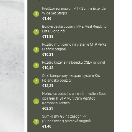
Predlžovací popruh MTP 25mm Extender
Wide Set Straps
€1,46
Bojová dávka potravy MRE Meal Ready to
Eat US originál
€11,88
Puzdro multicamo na čistenie MTP Veľká
Británia originál
€10,21
Puzdro kožené na lopatku ČSLA originál
€10,42
Obal kompresný na spací systém Klu
Holandsko použitý
€12,29
Nohavice bojové s chráničmi kolien Spec-
ops Gen II. BTP MultiCam RipStop
Kombat® Tactical
€62,29
Sumka BW G3 na zásobníky
(Bundeswehr) plastová originál
€1,46