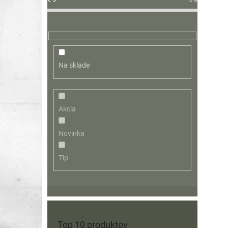
Na sklade
Akcia
Novinka
Tip
Top 10 produktov