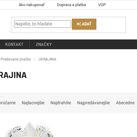
Ako nakupovať
Doprava a platba
VOP
HĽADAŤ
KONTAKT
ZNAČKY
ov
Predávané značky
UKRAJINA
RAJINA
orúčame
Najlacnejšie
Najdrahšie
Najpredávanejšie
Abecedne