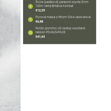
Šnúra (padáková) paracord coyote 3mm
100m Veľká Británia Kombat
€12,29
Plynová maska s filtrom CM-4 celotvárová
€6,88
Pončo (poncho) US ripstop woodland
Helikon PO-MUS-PO-03
€41,63