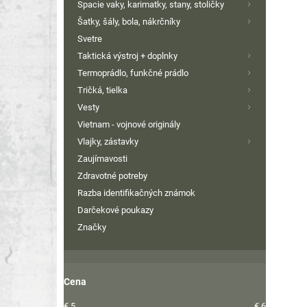
Spacie vaky, karimatky, stany, stoličky
Šatky, šály, bola, nákrčníky
Svetre
Taktická výstroj + doplnky
Termoprádlo, funkčné prádlo
Tričká, tielka
Vesty
Vietnam - vojnové originály
Vlajky, zástavky
Zaujímavosti
Zdravotné potreby
Razba identifikačných známok
Darčekové poukazy
Značky
Cena
€
5
€
6