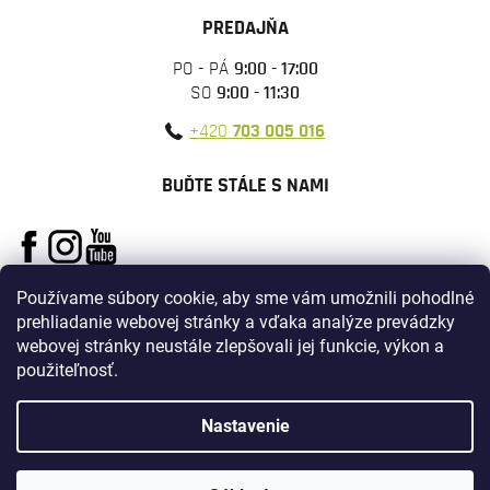
PREDAJŇA
PO - PÁ
9:00 - 17:00
SO
9:00 - 11:30
+420
703 005 016
BUĎTE STÁLE S NAMI
Používame súbory cookie, aby sme vám umožnili pohodlné
prehliadanie webovej stránky a vďaka analýze prevádzky
webovej stránky neustále zlepšovali jej funkcie, výkon a
použiteľnosť.
Vytvoril Shoptet
Nastavenie
Copyright 2026
ARMYSURPLUS
. Všetky práva vyhradené.