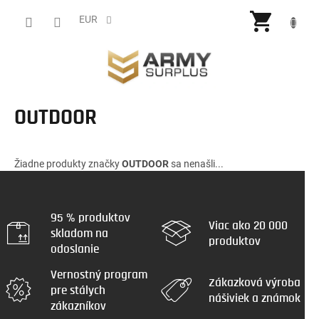
Prejsť
NÁKU
na
EUR
obsah
KOŠÍ
OUTDOOR
Žiadne produkty značky
OUTDOOR
sa nenašli...
95 % produktov
Viac ako 20 000
skladom na
produktov
odoslanie
Vernostný program
Zákazková výroba
pre stálych
nášiviek a známok
zákazníkov