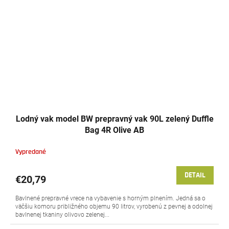
Lodný vak model BW prepravný vak 90L zelený Duffle
Bag 4R Olive AB
Vypredané
DETAIL
€20,79
Bavlnené prepravné vrece na vybavenie s horným plnením. Jedná sa o
väčšiu komoru približného objemu 90 litrov, vyrobenú z pevnej a odolnej
bavlnenej tkaniny olivovo zelenej...