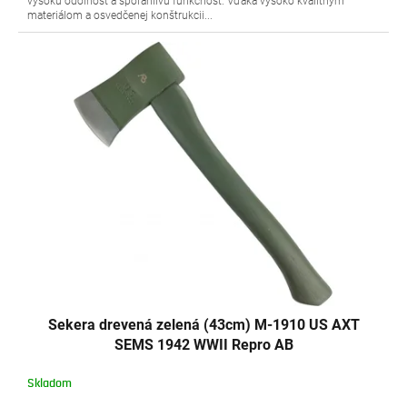
vysokú odolnosť a spoľahlivú funkčnosť. Vďaka vysoko kvalitným
materiálom a osvedčenej konštrukcii...
Sekera drevená zelená (43cm) M-1910 US AXT
SEMS 1942 WWII Repro AB
Skladom