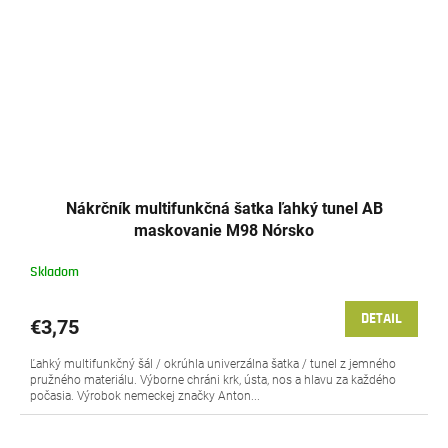
Nákrčník multifunkčná šatka ľahký tunel AB
maskovanie M98 Nórsko
Skladom
DETAIL
€3,75
Ľahký multifunkčný šál / okrúhla univerzálna šatka / tunel z jemného
pružného materiálu. Výborne chráni krk, ústa, nos a hlavu za každého
počasia. Výrobok nemeckej značky Anton...