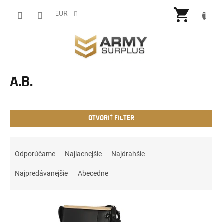
Prejsť
NÁKU
na
EUR
obsah
KOŠÍ
A.B.
OTVORIŤ FILTER
R
a
Odporúčame
Najlacnejšie
Najdrahšie
d
e
Najpredávanejšie
Abecedne
n
i
V
e
ý
p