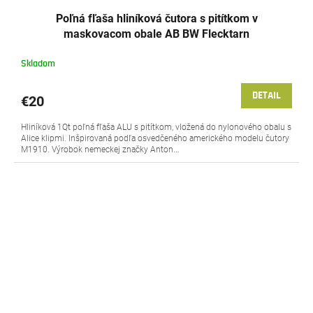
Poľná fľaša hliníková čutora s pitítkom v
maskovacom obale AB BW Flecktarn
Skladom
DETAIL
€20
Hliníková 1Qt poľná fľaša ALU s pitítkom, vložená do nylonového obalu s
Alice klipmi. Inšpirovaná podľa osvedčeného amerického modelu čutory
M1910. Výrobok nemeckej značky Anton...