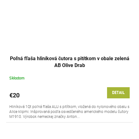
Poľná fľaša hliníková čutora s pitítkom v obale zelená
AB Olive Drab
Skladom
DETAIL
€20
Hliníková 1Qt poľná fľaša ALU s pitítkom, vložená do nylonového obalu s
Alice klipmi. Inšpirovaná podľa osvedčeného amerického modelu čutory
M1910. Výrobok nemeckej značky Anton...