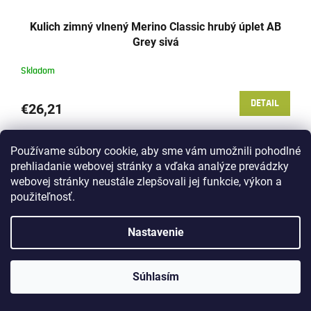
Kulich zimný vlnený Merino Classic hrubý úplet AB
Grey sivá
Skladom
DETAIL
€26,21
Kvalitná pletená zimná čiapka s hrubým úpletom vyrobená z čistej
prírodnej vlny Merino, ktorá je vhodná na každodenné nosenie v
Používame súbory cookie, aby sme vám umožnili pohodlné
chadnom počasí. Vlna výborne odvádza vlhkosť z...
prehliadanie webovej stránky a vďaka analýze prevádzky
webovej stránky neustále zlepšovali jej funkcie, výkon a
použiteľnosť.
Nastavenie
Súhlasím