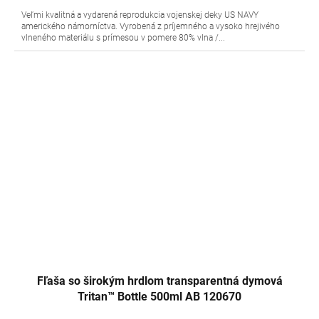
Veľmi kvalitná a vydarená reprodukcia vojenskej deky US NAVY
amerického námorníctva. Vyrobená z príjemného a vysoko hrejivého
vlneného materiálu s prímesou v pomere 80% vlna /...
Fľaša so širokým hrdlom transparentná dymová
Tritan™ Bottle 500ml AB 120670