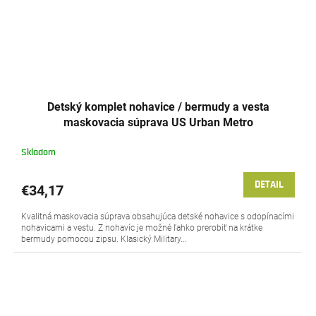
Detský komplet nohavice / bermudy a vesta
maskovacia súprava US Urban Metro
Skladom
DETAIL
€34,17
Kvalitná maskovacia súprava obsahujúca detské nohavice s odopínacími
nohavicami a vestu. Z nohavíc je možné ľahko prerobiť na krátke
bermudy pomocou zipsu. Klasický Military...