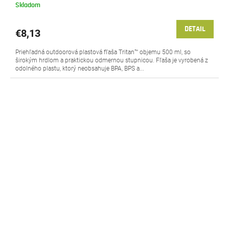
Skladom
DETAIL
€8,13
Priehľadná outdoorová plastová fľaša Tritan™ objemu 500 ml, so
širokým hrdlom a praktickou odmernou stupnicou. Fľaša je vyrobená z
odolného plastu, ktorý neobsahuje BPA, BPS a...