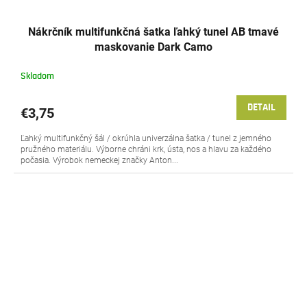
Nákrčník multifunkčná šatka ľahký tunel AB tmavé
maskovanie Dark Camo
Skladom
DETAIL
€3,75
Ľahký multifunkčný šál / okrúhla univerzálna šatka / tunel z jemného
pružného materiálu. Výborne chráni krk, ústa, nos a hlavu za každého
počasia. Výrobok nemeckej značky Anton...