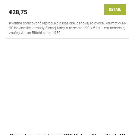
DETAIL
€28,75
Kvalitne spracovaná reprodukcia klasickej penovej rolovacej karimatky M-
90 holandskej armády čiernej farby o rozmere 190 x 51 x 1 cm nemeckej
značky Anton Blöchl since 1959.