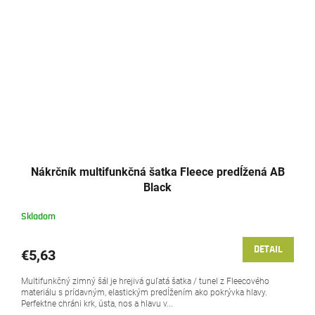
Nákrčník multifunkčná šatka Fleece predĺžená AB
Black
Skladom
DETAIL
€5,63
Multifunkčný zimný šál je hrejivá guľatá šatka / tunel z Fleecového
materiálu s prídavným, elastickým predĺžením ako pokrývka hlavy.
Perfektne chráni krk, ústa, nos a hlavu v...