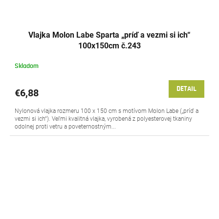
Vlajka Molon Labe Sparta „príď a vezmi si ich“
100x150cm č.243
Skladom
DETAIL
€6,88
Nylonová vlajka rozmeru 100 x 150 cm s motívom Molon Labe („príď a
vezmi si ich“). Veľmi kvalitná vlajka, vyrobená z polyesterovej tkaniny
odolnej proti vetru a poveternostným...