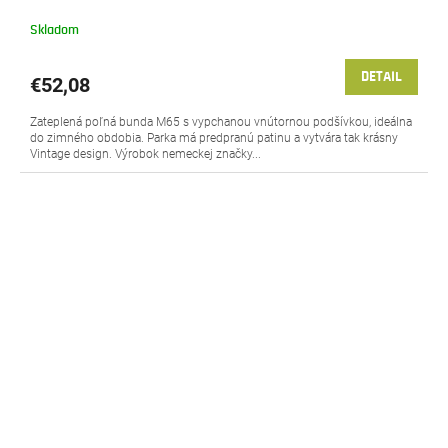
Skladom
DETAIL
€52,08
Zateplená poľná bunda M65 s vypchanou vnútornou podšívkou, ideálna
do zimného obdobia. Parka má predpranú patinu a vytvára tak krásny
Vintage design. Výrobok nemeckej značky...