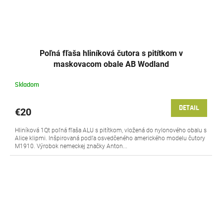
Poľná fľaša hliníková čutora s pitítkom v
maskovacom obale AB Wodland
Skladom
DETAIL
€20
Hliníková 1Qt poľná fľaša ALU s pitítkom, vložená do nylonového obalu s
Alice klipmi. Inšpirovaná podľa osvedčeného amerického modelu čutory
M1910. Výrobok nemeckej značky Anton...