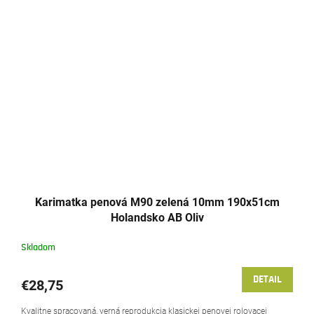
Karimatka penová M90 zelená 10mm 190x51cm
Holandsko AB Oliv
Skladom
DETAIL
€28,75
Kvalitne spracovaná, verná reprodukcia klasickej penovej rolovacej