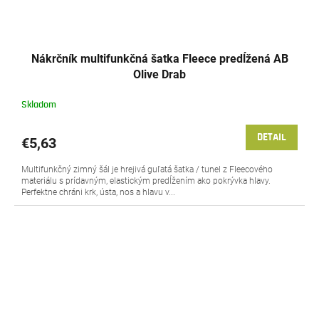
Nákrčník multifunkčná šatka Fleece predĺžená AB
Olive Drab
Skladom
DETAIL
€5,63
Multifunkčný zimný šál je hrejivá guľatá šatka / tunel z Fleecového
materiálu s prídavným, elastickým predĺžením ako pokrývka hlavy.
Perfektne chráni krk, ústa, nos a hlavu v...