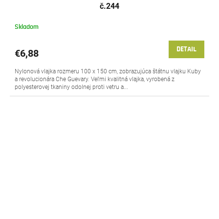
č.244
Skladom
DETAIL
€6,88
Nylonová vlajka rozmeru 100 x 150 cm, zobrazujúca štátnu vlajku Kuby
a revolucionára Che Guevary. Veľmi kvalitná vlajka, vyrobená z
polyesterovej tkaniny odolnej proti vetru a...