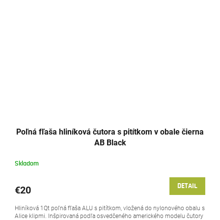
Poľná fľaša hliníková čutora s pitítkom v obale čierna
AB Black
Skladom
DETAIL
€20
Hliníková 1Qt poľná fľaša ALU s pitítkom, vložená do nylonového obalu s
Alice klipmi. Inšpirovaná podľa osvedčeného amerického modelu čutory