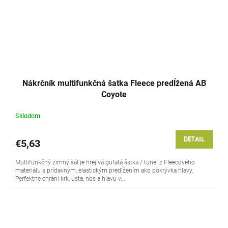
Nákrčník multifunkčná šatka Fleece predĺžená AB
Coyote
Skladom
DETAIL
€5,63
Multifunkčný zimný šál je hrejivá guľatá šatka / tunel z Fleecového
materiálu s prídavným, elastickým predĺžením ako pokrývka hlavy.
Perfektne chráni krk, ústa, nos a hlavu v...