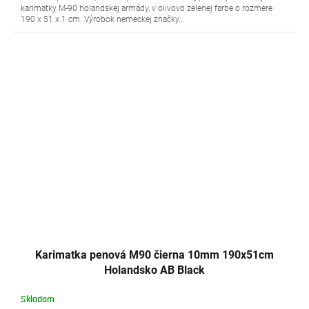
karimatky M-90 holandskej armády, v olivovo zelenej farbe o rozmere
190 x 51 x 1 cm. Výrobok nemeckej značky...
Karimatka penová M90 čierna 10mm 190x51cm
Holandsko AB Black
Skladom