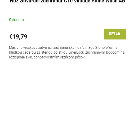
Nôž zatvárací záchranár G10 Vintage Stone Wash AB
Skladom
DETAIL
€19,79
Masívny vreckový zatvárací záchranársky nôž Vintage Stone Wash s
hladkou čepeľou zaistenou poistkou LinerLock, záchranným bodcom na
rozbíjanie skla, pohotovostným rezákom pásov...