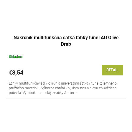
Nákrčník multifunkčná šatka ľahký tunel AB Olive
Drab
Skladom
DETAIL
€3,54
Ľahký multifunkčný šál / okrúhla univerzálna šatka / tunel z jemného
pružného materiálu. Výborne chráni krk, ústa, nos a hlavu za každého
počasia. Výrobok nemeckej značky Anton...