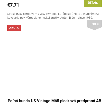
DETAIL
€7,71
Široké traky s motívom vlajky symbolu Európskej únie, s uchytením na
kovové klipsy. Výrobok nemeckej značky Anton Blöchl since 1959.
–30 %
AKCIA
Poľná bunda US Vintage M65 piesková predpraná AB