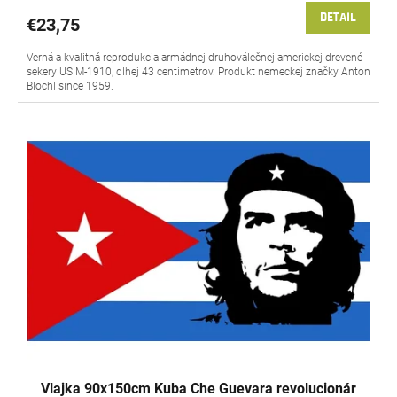
DETAIL
€23,75
Verná a kvalitná reprodukcia armádnej druhoválečnej americkej drevené
sekery US M-1910, dlhej 43 centimetrov. Produkt nemeckej značky Anton
Blöchl since 1959.
Vlajka 90x150cm Kuba Che Guevara revolucionár