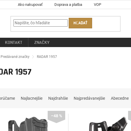
Ako nakupovať
Doprava a platba
VOP
HĽADAŤ
KONTAKT
ZNAČKY
ov
Predávané značky
RADAR 1957
DAR 1957
orúčame
Najlacnejšie
Najdrahšie
Najpredávanejšie
Abecedne
–48 %