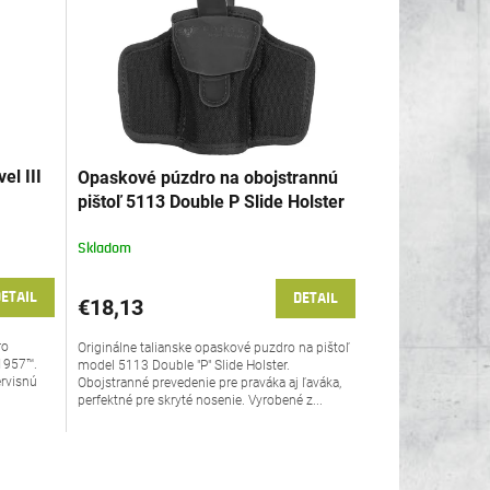
el III
Opaskové púzdro na obojstrannú
pištoľ 5113 Double P Slide Holster
Radar 1957™
Skladom
ETAIL
DETAIL
€18,13
ro
Originálne talianske opaskové puzdro na pištoľ
 1957™.
model 5113 Double "P" Slide Holster.
ervisnú
Obojstranné prevedenie pre praváka aj ľaváka,
perfektné pre skryté nosenie. Vyrobené z...