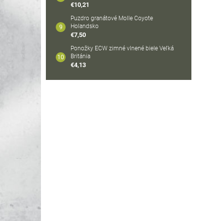
€10,21
Puzdro granátové Molle Coyote
Holandsko
€7,50
Ponožky ECW zimné vlnené biele Veľká
Británia
€4,13