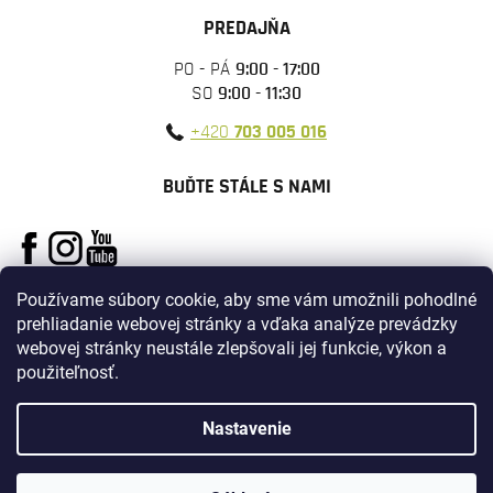
PREDAJŇA
PO - PÁ
9:00 - 17:00
SO
9:00 - 11:30
+420
703 005 016
BUĎTE STÁLE S NAMI
Používame súbory cookie, aby sme vám umožnili pohodlné
prehliadanie webovej stránky a vďaka analýze prevádzky
webovej stránky neustále zlepšovali jej funkcie, výkon a
použiteľnosť.
Vytvoril Shoptet
Nastavenie
Copyright 2026
ARMYSURPLUS
. Všetky práva vyhradené.