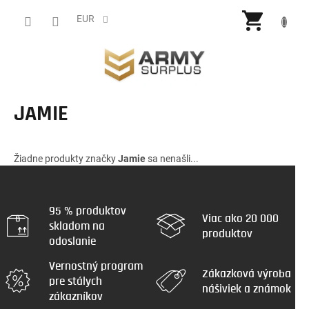
Prejsť
NÁKU
na
EUR
obsah
KOŠÍ
JAMIE
Žiadne produkty značky
Jamie
sa nenašli...
95 % produktov
Viac ako 20 000
skladom na
produktov
odoslanie
Vernostný program
Zákazková výroba
pre stálych
nášiviek a známok
zákazníkov