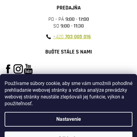
PREDAJŇA
PO - PÁ
9:00 - 17:00
SO
9:00 - 11:30
+420
703 005 016
BUĎTE STÁLE S NAMI
Používame súbory cookie, aby sme vám umožnili pohodlné
prehliadanie webovej stránky a vďaka analýze prevádzky
webovej stránky neustále zlepšovali jej funkcie, výkon a
použiteľnosť.
Vytvoril Shoptet
Nastavenie
Copyright 2026
ARMYSURPLUS
. Všetky práva vyhradené.