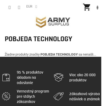
Prejsť
NÁKU
na
EUR
obsah
KOŠÍ
POBJEDA TECHNOLOGY
Žiadne produkty značky
POBJEDA TECHNOLOGY
sa nenašli...
95 % produktov
Viac ako 20 000
skladom na
produktov
odoslanie
Vernostný program
Zákazková výroba
pre stálych
nášiviek a známok
zákazníkov