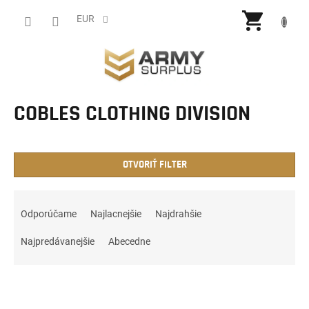
Prejsť
NÁKU
na
EUR
obsah
KOŠÍ
COBLES CLOTHING DIVISION
OTVORIŤ FILTER
R
a
Odporúčame
Najlacnejšie
Najdrahšie
d
e
Najpredávanejšie
Abecedne
n
i
V
e
ý
p