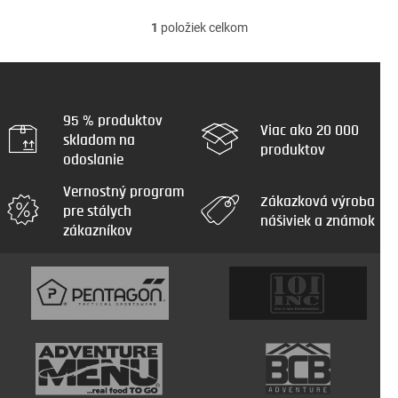
1
položiek celkom
O
v
l
á
d
a
95 % produktov
Viac ako 20 000
c
skladom na
produktov
i
odoslanie
e
p
Vernostný program
r
Zákazková výroba
pre stálych
v
nášiviek a známok
zákazníkov
k
y
v
ý
p
i
s
u