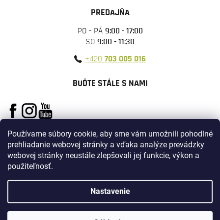
PREDAJŇA
PO - PÁ
9:00 - 17:00
SO
9:00 - 11:30
+420
703 005 016
BUĎTE STÁLE S NAMI
Používame súbory cookie, aby sme vám umožnili pohodlné
prehliadanie webovej stránky a vďaka analýze prevádzky
webovej stránky neustále zlepšovali jej funkcie, výkon a
použiteľnosť.
Vytvoril Shoptet
Nastavenie
Copyright 2026
ARMYSURPLUS
. Všetky práva vyhradené.