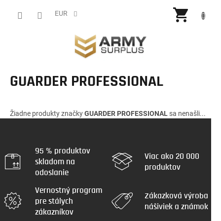
Prejsť
NÁKU
na
EUR
obsah
KOŠÍ
GUARDER PROFESSIONAL
Žiadne produkty značky
GUARDER PROFESSIONAL
sa nenašli...
95 % produktov
Viac ako 20 000
skladom na
produktov
odoslanie
Vernostný program
Zákazková výroba
pre stálych
nášiviek a známok
zákazníkov