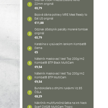
Odznak ČSLA hviezda zlatavá veľká
22mm originál
€0,79
Bojová dávka potravy MRE Meal Ready to
Eat US originál
€11,88
Odznak dôstojník palcáty morené tombak
originál
€0,79
Karabína s vysúvacím lankom Kombat®
čierna
€5
Nátelník maskovací Vest Top 200g/m2
Kombat® BTP Black MultiCam
€9,54
Nátelník maskovací Vest Top 200g/m2
Kombat® BTP MultiCam
€9,54
Bundokošeľa s dlhými rukávmi Vz.85
ČSLA
€8,29
Nákrčník multifunkčná šatka na krk Neck
Scarf CMG® MultiCam Tropic