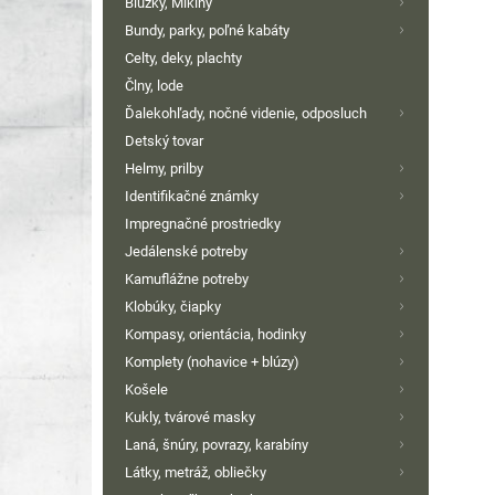
Blúzky, Mikiny
Bundy, parky, poľné kabáty
Celty, deky, plachty
Člny, lode
Ďalekohľady, nočné videnie, odposluch
Detský tovar
Helmy, prilby
Identifikačné známky
Impregnačné prostriedky
Jedálenské potreby
Kamuflážne potreby
Klobúky, čiapky
Kompasy, orientácia, hodinky
Komplety (nohavice + blúzy)
Košele
Kukly, tvárové masky
Laná, šnúry, povrazy, karabíny
Látky, metráž, obliečky