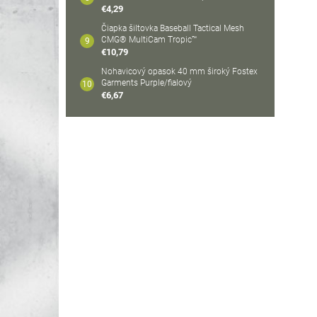
€4,29
Čiapka šiltovka Baseball Tactical Mesh
CMG® MultiCam Tropic™
€10,79
Nohavicový opasok 40 mm široký Fostex
Garments Purple/fialový
€6,67