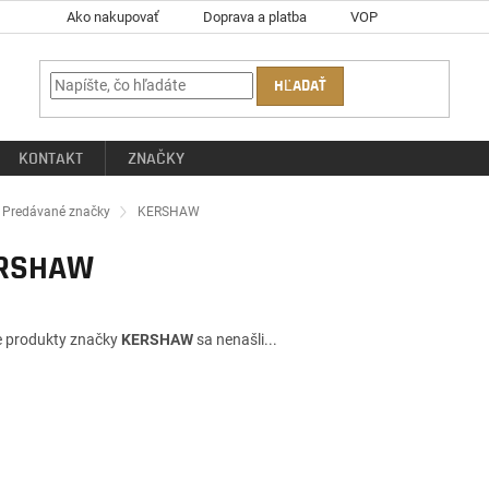
Ako nakupovať
Doprava a platba
VOP
HĽADAŤ
KONTAKT
ZNAČKY
ov
Predávané značky
KERSHAW
RSHAW
e produkty značky
KERSHAW
sa nenašli...