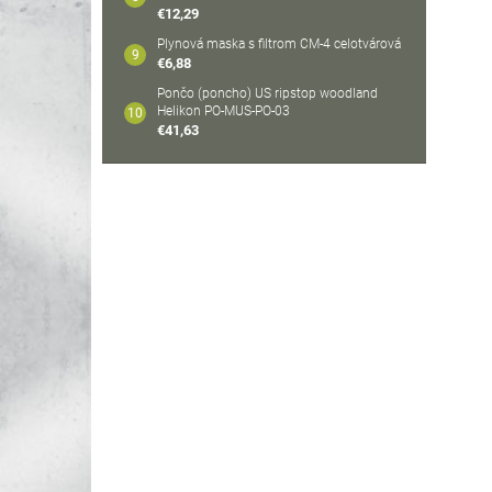
€12,29
Plynová maska s filtrom CM-4 celotvárová
€6,88
Pončo (poncho) US ripstop woodland
Helikon PO-MUS-PO-03
€41,63