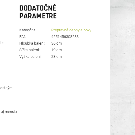
DODATOČNÉ
PARAMETRE
Kategória
:
Prepravné debny a boxy
EAN
:
4251456308233
tie.
Hloubka balení
:
36 cm
Šířka balení
:
19 cm
Výška balení
:
23 cm
rnostným
e aj menšiu