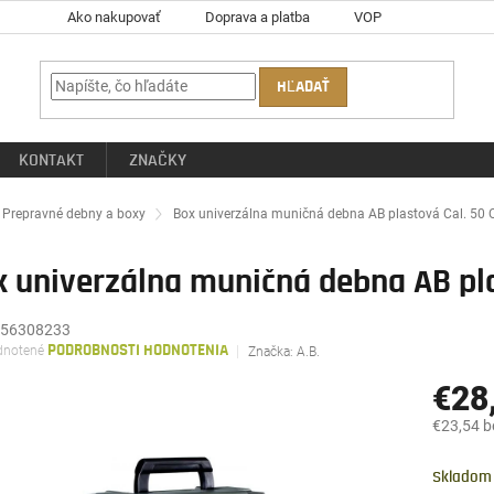
Ako nakupovať
Doprava a platba
VOP
HĽADAŤ
KONTAKT
ZNAČKY
ov
Prepravné debny a boxy
Box univerzálna muničná debna AB plastová Cal. 50 O
 univerzálna muničná debna AB pla
56308233
rné
notené
PODROBNOSTI HODNOTENIA
Značka:
A.B.
enie
tu
€28
€23,54 
Jednotk
čiek.
cena:
Skladom