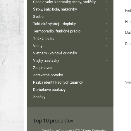
Spacie vaky, karimatky, stany, stoličky
Šatky, šály, bola, nákrčníky
Far
Svetre
Hmo
Taktická výstroj + doplnky
Termoprádlo, funkčné prádlo
Mat
Tričká, tielka
Roz
Vesty
Vietnam - vojnové originály
Vlajky, zástavky
Zaujímavosti
Zdravotné potreby
Razba identifikačných známok
Výr
Darčekové poukazy
Značky
Top 10 produktov