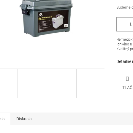
Hermetick
ľahkého a
Kvalitný p
Detailné 
TLAČ
pis
Diskusia