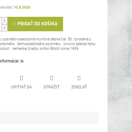
10.8.2026
PRIDAŤ DO KOŠÍKA
y uzavretá vodeodolná muničná debna Cal. 50. Vyrobená z
 odolného
termoplastického polyméru
olivovo zelenej farby.
rodukt
nemeckej značky Anton Blöchl since 1959.
informácie
OPÝTAŤ SA
STRÁŽIŤ
ZDIEĽAŤ