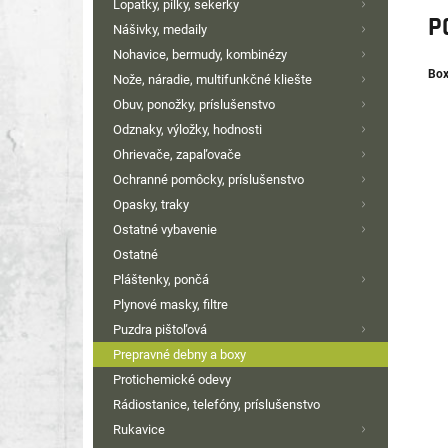
Lopatky, pílky, sekerky
P
Nášivky, medaily
Nohavice, bermudy, kombinézy
Box
Nože, náradie, multifunkčné kliešte
Obuv, ponožky, príslušenstvo
Odznaky, výložky, hodnosti
Ohrievače, zapaľovače
Ochranné pomôcky, príslušenstvo
Opasky, traky
Ostatné vybavenie
Ostatné
Pláštenky, pončá
Plynové masky, filtre
Puzdra pištoľová
Prepravné debny a boxy
Protichemické odevy
Rádiostanice, telefóny, príslušenstvo
Rukavice