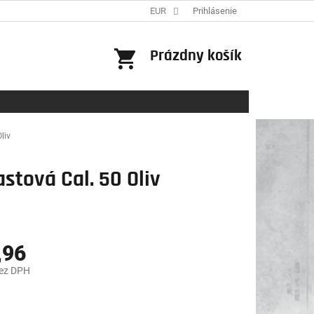
EUR
Prihlásenie
NÁKUPNÝ
Prázdny košík
KOŠÍK
liv
stová Cal. 50 Oliv
,96
bez DPH
ová