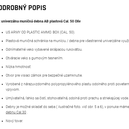
ODROBNÝ POPIS
 univerzálna muničná debna AB plastová Cal. 50 Oliv
US ARMY OD PLASTIC AMMO. BOX (CAL. 50).
Plastová muničná schránka na muníciu / debna pre všestranné univerzálne využi
Odnímateľné veko vybavené sklápacou rukoväťou.
Otváracie veko s gumovým tesnením.
Nízka hmotnosť.
Otvor pre visiaci zámok pre bezpečné uzamknutie.
Vyrobené z nárazuvzdorného polypropylénového plastu odolného proti povete
vplyvom.
Umývateľná, ľahko sa čistí, stohovateľná, odolná proti prachu a striekajúcej vode.
Debny je možné skladať do seba ( ilustračné foto. viď obr. 5 a 6), v ponuke mám
debnu Cal.30
.
Nový tovar.