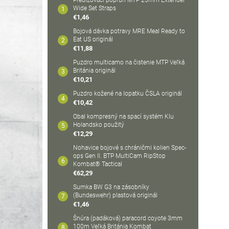
Predlžovací popruh MTP 25mm Extender
Wide Set Straps
€1,46
Bojová dávka potravy MRE Meal Ready to
Eat US originál
€11,88
Puzdro multicamo na čistenie MTP Veľká
Británia originál
€10,21
Puzdro kožené na lopatku ČSLA originál
€10,42
Obal kompresný na spací systém Klu
Holandsko použitý
€12,29
Nohavice bojové s chráničmi kolien Spec-
ops Gen II. BTP MultiCam RipStop
Kombat® Tactical
€62,29
Sumka BW G3 na zásobníky
(Bundeswehr) plastová originál
€1,46
Šnúra (padáková) paracord coyote 3mm
100m Veľká Británia Kombat