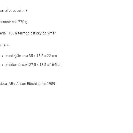
ba: olivovo zelená
tnosť: cca 770 g
eriál: 100%
termoplastický polymér
mery:
vonkajšie: cca
35 x 18,2 x 22 cm
vnútorné: cca: 27,5 x 13,5 x 16,5 cm
obca: AB / Anton Blöchl since 1959