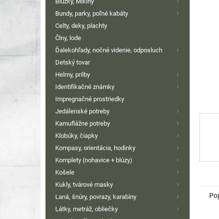
Blúzky, Mikiny
Bundy, parky, poľné kabáty
Celty, deky, plachty
Člny, lode
Ďalekohľady, nočné videnie, odposluch
Detský tovar
Helmy, prilby
Identifikačné známky
Impregnačné prostriedky
Jedálenské potreby
Kamuflážne potreby
Klobúky, čiapky
Kompasy, orientácia, hodinky
Komplety (nohavice + blúzy)
Košele
Kukly, tvárové masky
Po
Laná, šnúry, povrazy, karabíny
Látky, metráž, obliečky