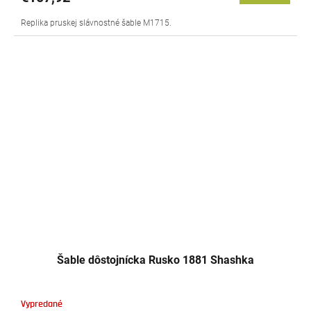
Replika pruskej slávnostné šable M1715.
Šable dôstojnícka Rusko 1881 Shashka
Vypredané