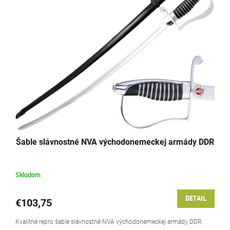
Šable slávnostné NVA východonemeckej armády DDR
Skladom
DETAIL
€103,75
Kvalitné repro šable slávnostné NVA východonemeckej armády DDR.