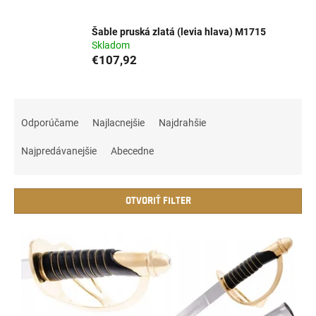
Šable pruská zlatá (levia hlava) M1715
Skladom
€107,92
R
a
Odporúčame
Najlacnejšie
Najdrahšie
d
e
Najpredávanejšie
Abecedne
n
i
e
OTVORIŤ FILTER
p
r
V
o
ý
d
p
u
i
k
s
t
p