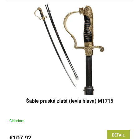
Šable pruská zlatá (levia hlava) M1715
Skladom
DETAIL
€107,92