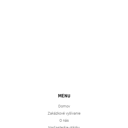
ä
t
i
e
MENU
Domov
Zakázkové vyšívanie
O nás
Najčastejšie otázky