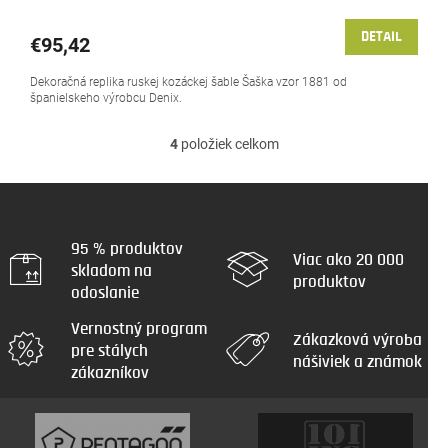
DETAIL
€95,42
Dekoračná replika ruskej kozáckej šable Šaška vzor 1881 od
španielskeho výrobcu Denix.
4
položiek celkom
O
v
l
á
d
a
95 % produktov
Viac ako 20 000
c
skladom na
produktov
i
odoslanie
e
p
Vernostný program
r
Zákazková výroba
pre stálych
v
nášiviek a známok
zákazníkov
k
y
v
ý