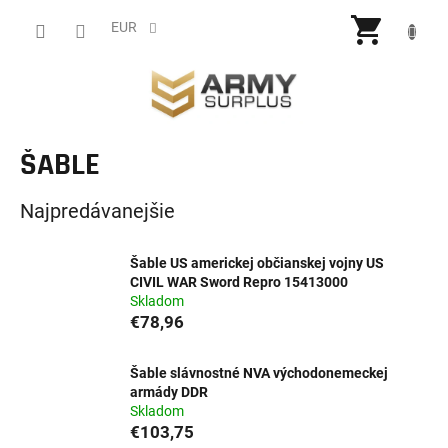
Prejsť
NÁKU
na
EUR
obsah
KOŠÍ
ŠABLE
Najpredávanejšie
Šable US americkej občianskej vojny US
CIVIL WAR Sword Repro 15413000
Skladom
€78,96
Šable slávnostné NVA východonemeckej
armády DDR
Skladom
€103,75