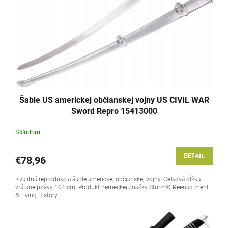
o
r
v
o
d
u
k
t
o
v
Šable US americkej občianskej vojny US CIVIL WAR
Sword Repro 15413000
Skladom
DETAIL
€78,96
Kvalitná reprodukcia šable americkej občianskej vojny. Celková dĺžka
vrátane pošvy 104 cm. Produkt nemeckej značky Sturm® Reenactment
& Living History.