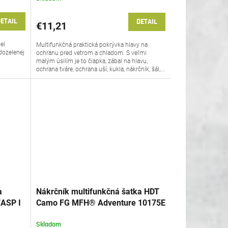
ETAIL
DETAIL
€11,21
el
Multifunkčná praktická pokrývka hlavy na
edozelenej
ochranu pred vetrom a chladom. S veľmi
j
malým úsilím je to čiapka, zábal na hlavu,
ochrana tváre, ochrana uší, kukla, nákrčník, šál,...
a
Nákrčník multifunkčná šatka HDT
ASP I
Camo FG MFH® Adventure 10175E
Skladom