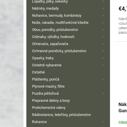
Lopatky, pílky, sekerky
€4,
Nášivky, medaily
Nohavice, bermudy, kombinézy
Nákrč
Nože, náradie, multifunkčné kliešte
vzduš
Letec
Obuv, ponožky, príslušenstvo
pásik
Odznaky, výložky, hodnosti
Ohrievače, zapaľovače
Ochranné pomôcky, príslušenstvo
Opasky, traky
Ostatné vybavenie
Ostatné
Pláštenky, pončá
Plynové masky, filtre
Puzdra pištoľová
Prepravné debny a boxy
Nák
Protichemické odevy
Gun
Rádiostanice, telefóny, príslušenstvo
Rukavice
Skla