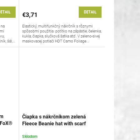
ETAIL
DETAIL
€3,71
 na
Elastický, multifunkčný nákrčník s rôznymi
ľmi
spôsobmi použitia: potítko na zápästie, čelenka,
vu,
kukla, čiapka, slučková šatka atď. V zeleno-sivej
ík, šál,...
maskovacej potlači HDT Camo Foliage...
ím
Čiapka s nákrčníkom zelená
k FoX®
Fleece Beanie hat with scarf
CMG® Olive Green
Skladom