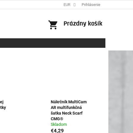
EUR
Prihlásenie
NÁKUPNÝ
Prázdny košík
KOŠÍK
ej
Nákrčník MultiCam
otky
AR multifunkčná
šatka Neck Scarf
CMG®
Skladom
€4,29