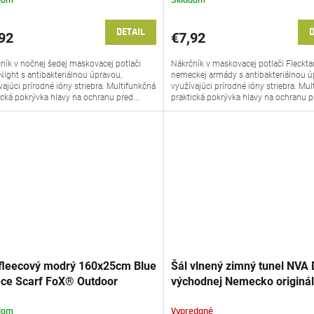
dom
Skladom
DETAIL
D
92
€7,92
ník v nočnej šedej maskovacej potlači
Nákrčník v maskovacej potlači Fleckta
Night s antibakteriálnou úpravou,
nemeckej armády s antibakteriálnou ú
vajúci prírodné ióny striebra. Multifunkčná
využívajúci prírodné ióny striebra. Mu
ická pokrývka hlavy na ochranu pred...
praktická pokrývka hlavy na ochranu pr
 fleecový modrý 160x25cm Blue
Šál vlnený zimný tunel NVA
ece Scarf FoX® Outdoor
východnej Nemecko originá
23G
dom
Vypredané