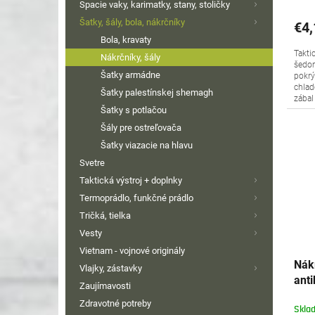
Spacie vaky, karimatky, stany, stoličky
Šatky, šály, bola, nákrčníky
€4,
Bola, kravaty
Takti
Nákrčníky, šály
šedom
Šatky armádne
pokrý
chlad
Šatky palestínskej shemagh
zábal 
Šatky s potlačou
Šály pre ostreľovača
Šatky viazacie na hlavu
Svetre
Taktická výstroj + doplnky
Termoprádlo, funkčné prádlo
Tričká, tielka
Vesty
Vietnam - vojnové originály
Nák
Vlajky, zástavky
ant
Zaujímavosti
Pet
Zdravotné potreby
Skla