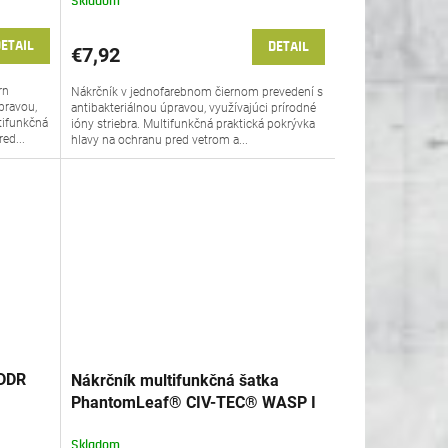
Skladom
ETAIL
DETAIL
€7,92
rn
Nákrčník v jednofarebnom čiernom prevedení s
pravou,
antibakteriálnou úpravou, využívajúci prírodné
ltifunkčná
ióny striebra. Multifunkčná praktická pokrývka
ed...
hlavy na ochranu pred vetrom a...
 DDR
Nákrčník multifunkčná šatka
l
PhantomLeaf® CIV-TEC® WASP I
WASP I Z2 Low vegetation
Skladom