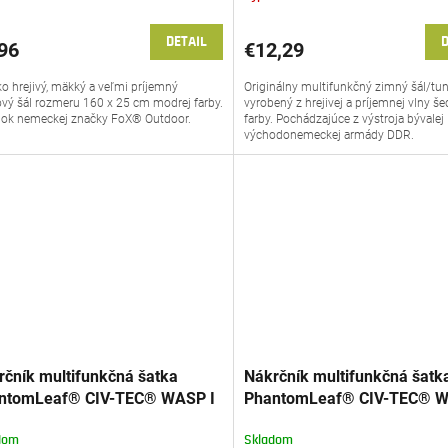
DETAIL
D
96
€12,29
o hrejivý, mäkký a veľmi príjemný
Originálny multifunkčný zimný šál/tun
ový šál rozmeru 160 x 25 cm modrej farby.
vyrobený z hrejivej a príjemnej vlny š
ok nemeckej značky FoX® Outdoor.
farby. Pochádzajúce z výstroja bývale
východonemeckej armády DDR.
rčník multifunkčná šatka
Nákrčník multifunkčná šatk
ntomLeaf® CIV-TEC® WASP I
PhantomLeaf® CIV-TEC® W
 Rock Desert
Z3A High vegetation
dom
Skladom