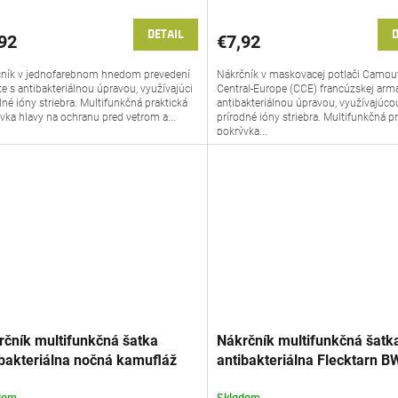
DETAIL
D
92
€7,92
ník v jednofarebnom hnedom prevedení
Nákrčník v maskovacej potlači Camou
e s antibakteriálnou úpravou, využívajúci
Central-Europe (CCE) francúzskej arm
dné ióny striebra. Multifunkčná praktická
antibakteriálnou úpravou, využívajúco
vka hlavy na ochranu pred vetrom a...
prírodné ióny striebra. Multifunkčná p
pokrývka...
rčník multifunkčná šatka
Nákrčník multifunkčná šatk
ibakteriálna nočná kamufláž
antibakteriálna Flecktarn B
y Night Petreq®
(Bundeswher) Petreq®