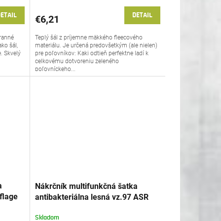
ETAIL
DETAIL
€6,21
tranné
Teplý šál z príjemne mäkkého fleecového
ako šál,
materiálu. Je určená predovšetkým (ale nielen)
e. Skvelý
pre poľovníkov: Kaki odtieň perfektne ladí k
celkovému dotvoreniu zeleného
poľovníckeho...
a
Nákrčník multifunkčná šatka
flage
antibakteriálna lesná vz.97 ASR
Slovensko Petreq®
Skladom