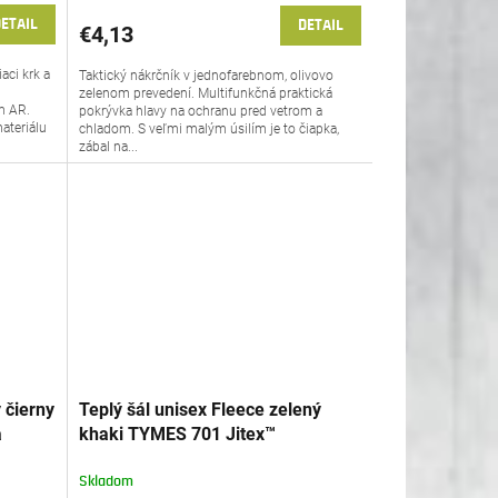
ETAIL
DETAIL
€4,13
aci krk a
Taktický nákrčník v jednofarebnom, olivovo
zelenom prevedení. Multifunkčná praktická
m AR.
pokrývka hlavy na ochranu pred vetrom a
ateriálu
chladom. S veľmi malým úsilím je to čiapka,
zábal na...
 čierny
Teplý šál unisex Fleece zelený
a
khaki TYMES 701 Jitex™
Skladom