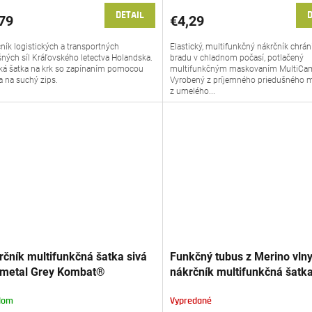
DETAIL
D
79
€4,29
ník logistických a transportných
Elastický, multifunkčný nákrčník chráni
ných síl Kráľovského letectva Holandska.
bradu v chladnom počasí, potlačený
ká šatka na krk so zapínaním pomocou
multifunkčným maskovaním MultiCa
a na suchý zips.
Vyrobený z príjemného priedušného m
z umelého...
rčník multifunkčná šatka sivá
Funkčný tubus z Merino vlny
metal Grey Kombat®
nákrčník multifunkčná šatk
Jitex™
dom
Vypredané