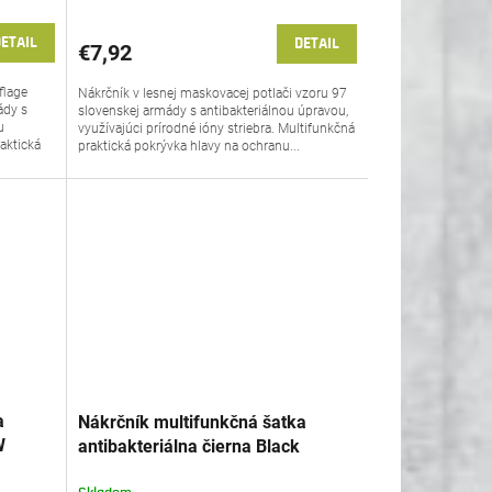
ETAIL
DETAIL
€7,92
flage
Nákrčník v lesnej maskovacej potlači vzoru 97
ády s
slovenskej armády s antibakteriálnou úpravou,
u
využívajúci prírodné ióny striebra. Multifunkčná
raktická
praktická pokrývka hlavy na ochranu...
a
Nákrčník multifunkčná šatka
W
antibakteriálna čierna Black
Multifunction Scarf Petreq®