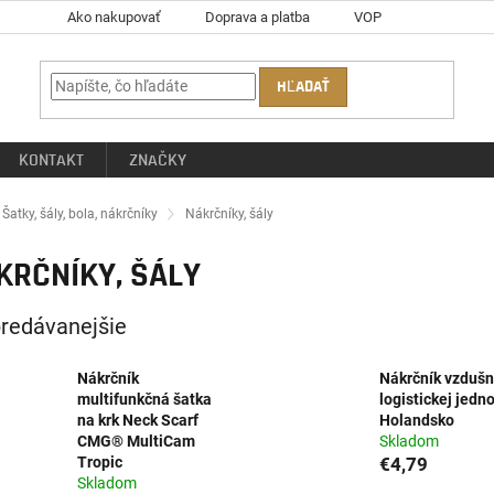
Ako nakupovať
Doprava a platba
VOP
HĽADAŤ
KONTAKT
ZNAČKY
ov
Šatky, šály, bola, nákrčníky
Nákrčníky, šály
KRČNÍKY, ŠÁLY
redávanejšie
Nákrčník
Nákrčník vzdušn
multifunkčná šatka
logistickej jedn
na krk Neck Scarf
Holandsko
CMG® MultiCam
Skladom
Tropic
€4,79
Skladom