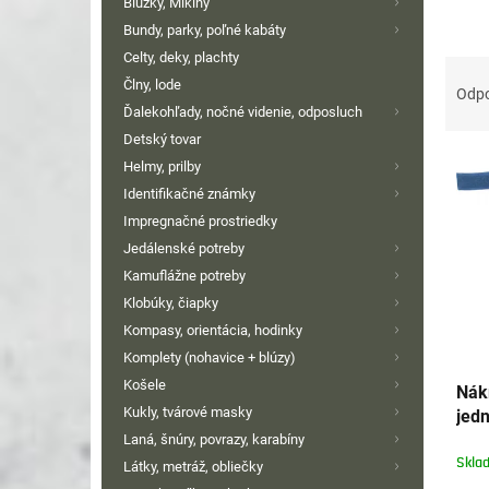
Blúzky, Mikiny
Bundy, parky, poľné kabáty
Celty, deky, plachty
R
Člny, lode
a
Odp
d
Ďalekohľady, nočné videnie, odposluch
e
Detský tovar
V
n
Helmy, prilby
ý
i
Identifikačné známky
p
e
Impregnačné prostriedky
i
p
Jedálenské potreby
s
r
Kamuflážne potreby
p
o
r
Klobúky, čiapky
d
o
u
Kompasy, orientácia, hodinky
d
k
Komplety (nohavice + blúzy)
u
t
Košele
Nákr
k
o
Kukly, tvárové masky
jed
t
v
Laná, šnúry, povrazy, karabíny
o
Skla
Látky, metráž, obliečky
v