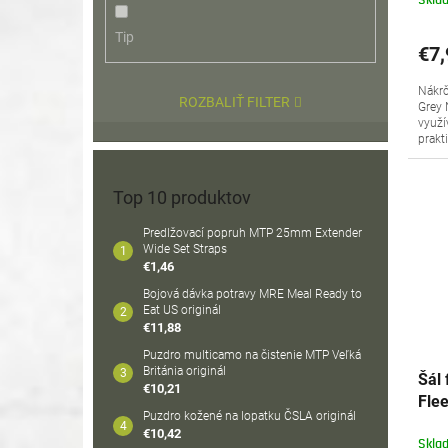
Skla
Tip
€7,
Nákrč
ROZBALIŤ FILTER
Grey 
využí
prakt
Top 10 produktov
Predlžovací popruh MTP 25mm Extender
Wide Set Straps
€1,46
Bojová dávka potravy MRE Meal Ready to
Eat US originál
€11,88
Puzdro multicamo na čistenie MTP Veľká
Británia originál
Šál
€10,21
Fle
Puzdro kožené na lopatku ČSLA originál
161
€10,42
Skla