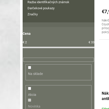
Razba identifikačných známok
Darčekové poukazy
€7,
Značky
Nákrč
Coyot
príro
pokrý
Cena
€
2
€
33
Na sklade
Nák
Akcia
ant
Gre
Novinka