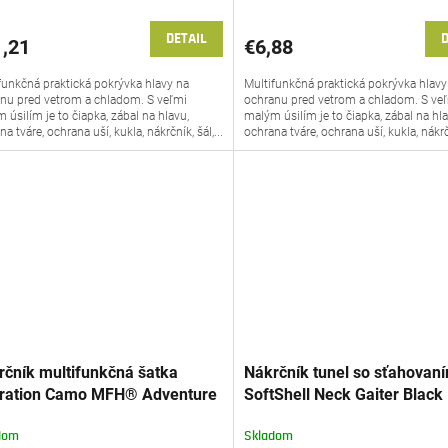
DETAIL
D
,21
€6,88
funkčná praktická pokrývka hlavy na
Multifunkčná praktická pokrývka hlavy
nu pred vetrom a chladom. S veľmi
ochranu pred vetrom a chladom. S ve
 úsilím je to čiapka, zábal na hlavu,
malým úsilím je to čiapka, zábal na hla
a tváre, ochrana uší, kukla, nákrčník, šál,...
ochrana tváre, ochrana uší, kukla, nákrčn
rčník multifunkčná šatka
Nákrčník tunel so sťahovan
ration Camo MFH® Adventure
SoftShell Neck Gaiter Blac
76X
Outdoor 10180A
dom
Skladom