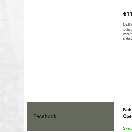
€11
Multi
ochra
malým
ochran
Nák
Facebook
Ope
101
Skla