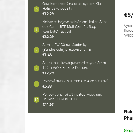
Obal kompresný na spací systém Klu
Holandsko použitý
€5,
€12,29
Nohavice bojové s chráničmi kolien Spec-
Vysok
ops Gen II. BTP MultiCam RipStop
fleec
Kombat® Tactical
Výrob
€62,29
Sumka BW G3 na zásobníky
(Bundeswehr) plastová originál
€1,46
Šnúra (padáková) paracord coyote 3mm
100m Veľká Británia Kombat
€12,29
Plynová maska s filtrom CM-4 celotvárová
€6,88
Pončo (poncho) US ripstop woodland
Helikon PO-MUS-PO-03
€41,63
Nák
Pha
Z1B
Skla