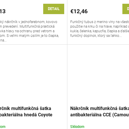
DETAIL
D
13
€12,46
cký nákrčník v jednofarebnom, kovovo
Funkčný tubus z merino vlny na všes
 prevedení. Multifunkčná praktická
použitie na krku či na hlave, napríklad 
vka hlavy na ochranu pred vetrom a
kukla, čelenka, kapucňa, čiapka a ďalši
om. S veľmi malým úsilím je to čiapka,
funkčný doplnok, ktorý sa ľahko...
na...
rčník multifunkčná šatka
Nákrčník multifunkčná šatk
ibakteriálna hnedá Coyote
antibakteriálna CCE (Camou
req®
Central-Europe) Francúzsko
Petreq®
dom
Skladom