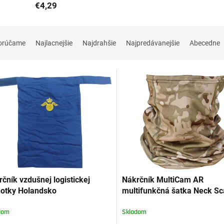
€4,29
orúčame
Najlacnejšie
Najdrahšie
Najpredávanejšie
Abecedne
čník vzdušnej logistickej
Nákrčník MultiCam AR
notky Holandsko
multifunkčná šatka Neck Sc
CMG®
dom
Skladom