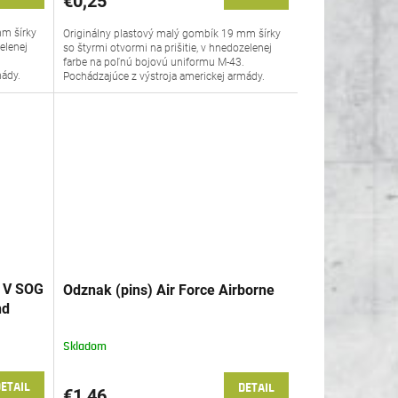
€0,25
mm šírky
Originálny plastový malý gombík 19 mm šírky
elenej
so štyrmi otvormi na prišitie, v hnedozelenej
.
farbe na poľnú bojovú uniformu M-43.
mády.
Pochádzajúce z výstroja americkej armády.
C V SOG
Odznak (pins) Air Force Airborne
nd
ations
Skladom
ETAIL
DETAIL
€1,46