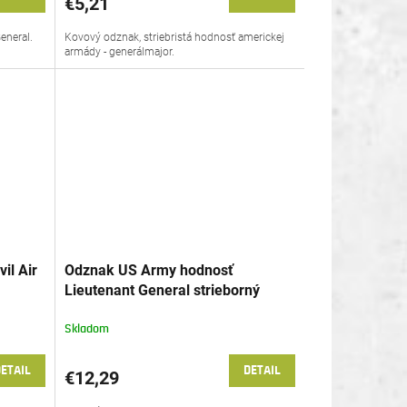
€5,21
eneral.
Kovový odznak, striebristá hodnosť americkej
armády - generálmajor.
il Air
Odznak US Army hodnosť
Lieutenant General strieborný
Skladom
ETAIL
DETAIL
€12,29