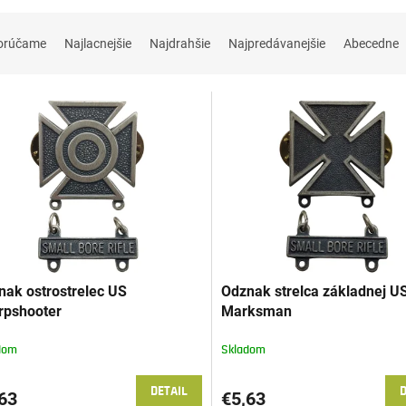
orúčame
Najlacnejšie
Najdrahšie
Najpredávanejšie
Abecedne
nak ostrostrelec US
Odznak strelca základnej U
rpshooter
Marksman
dom
Skladom
DETAIL
D
63
€5,63