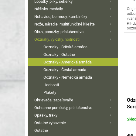
Lopatky, pílky, sekerky
Nášivky, medaily
Origi
odbor
Nohavice, bermudy, kombinézy
vyzna
RIFLE
Nože, náradie, multifunkčné kliešte
odzn
Obuv, ponožky, príslušenstvo
Odznaky, výložky, hodnosti
Odznaky - Britská armáda
Odznaky - Ostatné
Odznaky - Americká armáda
Odznaky - Česká armáda
Odznaky - Nemecká armáda
Hodnosti
Plakety
Odz
Ohrievače, zapaľovače
Ser
Ochranné pomôcky, príslušenstvo
Opasky, traky
Skla
Ostatné vybavenie
Ostatné
€6,