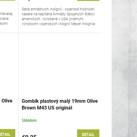
Sada armádnych insígnií - vojenské hodnosti
enávacej
kadeta na kapitána Armády Spojených štátov
brane
amerických. Vyrobené v USA známym
nakom.
výrobcom vojenských insígnií Meyer Insignia.
 Olive
Gombík plastový malý 19mm Olive
Brown M43 US originál
Skladom
ETAIL
DETAIL