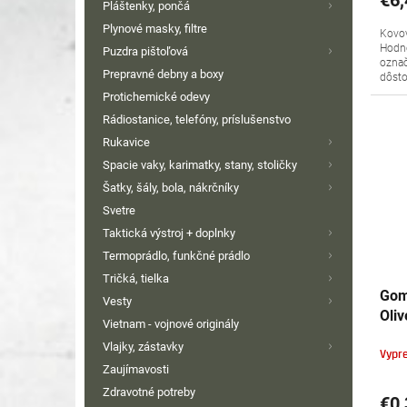
Pláštenky, pončá
Plynové masky, filtre
Kovov
Hodno
Puzdra pištoľová
označ
Prepravné debny a boxy
dôsto
Protichemické odevy
Rádiostanice, telefóny, príslušenstvo
Rukavice
Spacie vaky, karimatky, stany, stoličky
Šatky, šály, bola, nákrčníky
Svetre
Taktická výstroj + doplnky
Termoprádlo, funkčné prádlo
Tričká, tielka
Gom
Vesty
Oli
Vietnam - vojnové originály
Vlajky, zástavky
Vypr
Zaujímavosti
Zdravotné potreby
€0,