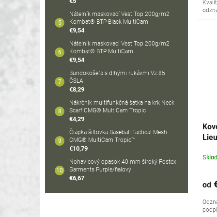
€5
Kvali
odzna
Nátelník maskovací Vest Top 200g/m2
Kombat® BTP Black MultiCam
€9,54
Nátelník maskovací Vest Top 200g/m2
Kombat® BTP MultiCam
€9,54
Bundokošeľa s dlhými rukávmi Vz.85
ČSLA
€8,29
Nákrčník multifunkčná šatka na krk Neck
Scarf CMG® MultiCam Tropic
€4,29
Kov
Čiapka šiltovka Baseball Tactical Mesh
Lieu
CMG® MultiCam Tropic™
€10,79
Skla
Nohavicový opasok 40 mm široký Fostex
Garments Purple/fialový
€6,67
€
od
Odzna
podpl