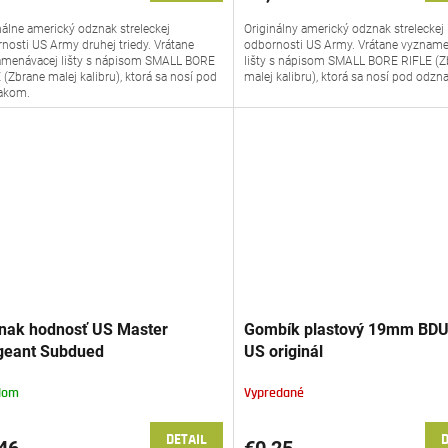
nálne americký odznak streleckej
Originálny americký odznak streleckej
nosti US Army druhej triedy. Vrátane
odbornosti US Army. Vrátane vyznam
menávacej lišty s nápisom SMALL BORE
lišty s nápisom SMALL BORE RIFLE (Z
 (Zbrane malej kalibru), ktorá sa nosí pod
malej kalibru), ktorá sa nosí pod odz
akom.
nak hodnosť US Master
Gombík plastový 19mm BDU
geant Subdued
US originál
dom
Vypredané
DETAIL
D
46
€0,25