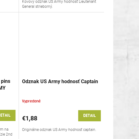
Kovový odznak US Army hodnosť Lieutenant
General strieborný.
 pins
Odznak US Army hodnosť Captain
RMY
Vypredané
ETAIL
DETAIL
€1,88
ím na
Originálne odznak US Army hodnosť captain.
ízie 2nd