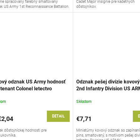
tne spracovaný farebný smaltovaný
Cadet Major insígnie pre kadetných
k US Army 1st Reconnaissance Battalion.
dôstojníkov.
ový odznak US Army hodnosť
Odznak pešej divízie kovový
tenant Colonel letectvo
2nd Infantry Division US A
dom
Skladom
DETAIL
D
2,04
€7,71
k dôstojníckej hodnosti pre
Miniatúrny kovový odznak so zapínan
ukovníka.
pins, smaltovaný, s motívom pešej div