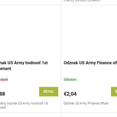
Infantry Division US ARMY.
nak US Army hodnosť 1st
Odznak US Army Finance off
tenant
edané
Skladom
DETAIL
D
88
€2,04
nálny odznak US Army hodnosť 1st
Odznak US Army Finance officer.
enant.