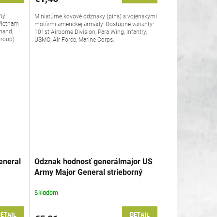
aný
Miniatúrne kovové odznaky (pins) s vojenskými
 Vietnam
motívmi americkej armády. Dostupné varianty:
mand,
101st Airborne Division, Para Wing, Infantry,
roup).
USMC, Air Force, Marine Corps.
eneral
Odznak hodnosť generálmajor US
Army Major General strieborný
Skladom
ETAIL
DETAIL