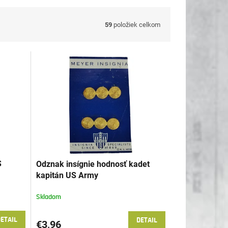
59
položiek celkom
S
Odznak insígnie hodnosť kadet
kapitán US Army
Skladom
ETAIL
DETAIL
€3,96