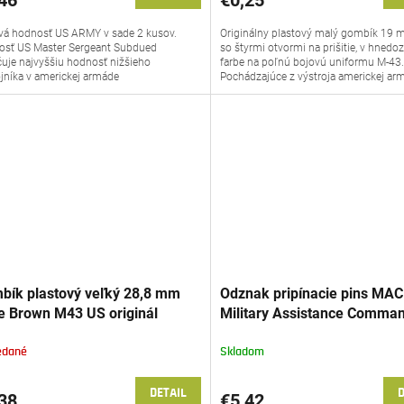
á hodnosť US ARMY v sade 2 kusov.
Originálny plastový malý gombík 19 
sť US Master Sergeant Subdued
so štyrmi otvormi na prišitie, v hnedoz
uje najvyššiu hodnosť nižšieho
farbe na poľnú bojovú uniformu M-43
jníka v americkej armáde
Pochádzajúce z výstroja americkej ar
bík plastový veľký 28,8 mm
Odznak pripínacie pins MA
ve Brown M43 US originál
Military Assistance Comma
Vietnam Studies and Observ
Group
edané
Skladom
DETAIL
D
38
€5,42