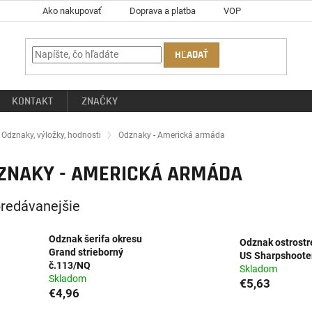
Ako nakupovať
Doprava a platba
VOP
HĽADAŤ
KONTAKT
ZNAČKY
ov
Odznaky, výložky, hodnosti
Odznaky - Americká armáda
ZNAKY - AMERICKÁ ARMÁDA
redávanejšie
Odznak šerifa okresu
Odznak ostrostr
Grand strieborný
US Sharpshoote
č.113/NQ
Skladom
Skladom
€5,63
€4,96