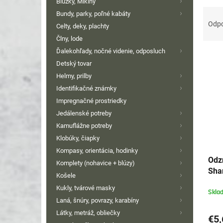
Blúzky, Mikiny
R
Bundy, parky, poľné kabáty
a
Odp
Celty, deky, plachty
d
Člny, lode
e
Ďalekohľady, nočné videnie, odposluch
V
n
Detský tovar
ý
i
p
e
Helmy, prilby
i
p
Identifikačné známky
s
r
Impregnačné prostriedky
p
o
Jedálenské potreby
r
d
Kamuflážne potreby
o
u
Klobúky, čiapky
d
k
Kompasy, orientácia, hodinky
u
t
Odz
k
Komplety (nohavice + blúzy)
o
Sha
t
v
Košele
o
Kukly, tvárové masky
Skla
v
Laná, šnúry, povrazy, karabíny
Látky, metráž, obliečky
€5,