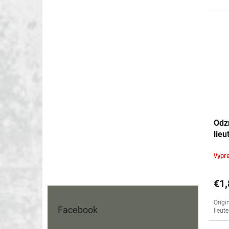
Odz
lieu
Vypr
€1,
Origi
Facebook
lieut