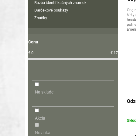
Razba identifikačných známok
Darčekové poukazy
Origi
šírky 
Značky
hnedo
poľne
ameri
Cena
€
0
€
17
Na sklade
Odz
Akcia
Skla
Novinka