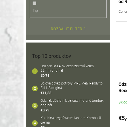
€
od
Tip
Golie
ROZBALIŤ FILTER
Top 10 produktov
Odznak ČSLA hviezda zlatavá veľká
22mm originál
€0,79
Bojová dávka potravy MRE Meal Ready to
Odz
Eat US originál
Rec
€11,88
Odznak dôstojník palcáty morené tombak
Skla
originál
€0,79
€5,
Karabína s vysúvacím lankom Kombat®
čierna