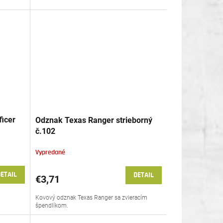
icer
Odznak Texas Ranger strieborný
č.102
Vypredané
ETAIL
DETAIL
€3,71
Kovový odznak Texas Ranger sa zvieracím
špendlíkom.