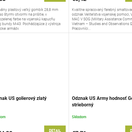
nálny plastový veľký gombík 28,8 mm
Kvalitne spracovaný farebný smaltov
so štyrmi otvormi na prišitie, v
odznak Veliteľstva vojenskej pomoci,
zelenej farbe na vojenskú kapucňu
MAC V SOG (Military Assistance Com
j bundy M-43. Pochádzajúce z výstroja
Vietnam – Studies and Observations G
ckej armády.
Pracovníci...
nak US golierový zlatý
Odznak US Army hodnosť G
strieborný
dom
Skladom
DETAIL
D