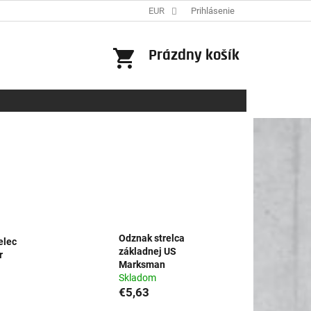
EUR
Prihlásenie
NÁKUPNÝ
Prázdny košík
KOŠÍK
Odznak strelca
elec
základnej US
r
Marksman
Skladom
€5,63