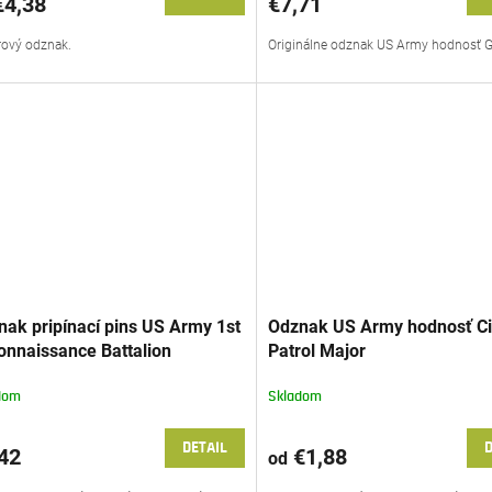
4,38
€7,71
rový odznak.
Originálne odznak US Army hodnosť G
nak pripínací pins US Army 1st
Odznak US Army hodnosť Civ
onnaissance Battalion
Patrol Major
dom
Skladom
DETAIL
D
42
€1,88
od