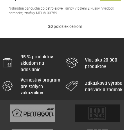
Náhradná pančucha do petrolejovej lampy v balení 2 kusov. Výrobok
nemeckej značky MFH® 33759.
20
položiek celkom
O
v
l
á
d
a
95 % produktov
Viac ako 20 000
c
skladom na
produktov
i
odoslanie
e
p
Vernostný program
r
Zákazková výroba
pre stálych
v
nášiviek a známok
zákazníkov
k
y
v
ý
p
i
s