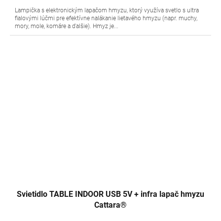
Lampička s elektronickým lapačom hmyzu, ktorý využíva svetlo s ultra
fialovými lúčmi pre efektívne nalákanie lietavého hmyzu (napr. muchy,
mory, mole, komáre a ďalšie). Hmyz je...
Svietidlo TABLE INDOOR USB 5V + infra lapač hmyzu
Cattara®