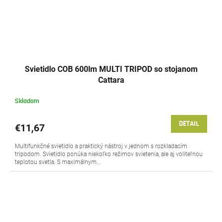
Svietidlo COB 600lm MULTI TRIPOD so stojanom
Cattara
Skladom
DETAIL
€11,67
Multifunkčné svietidlo a praktický nástroj v jednom s rozkladacím
tripodom. Svietidlo ponúka niekoľko režimov svietenia, ale aj voliteľnou
teplotou svetla. S maximálnym...