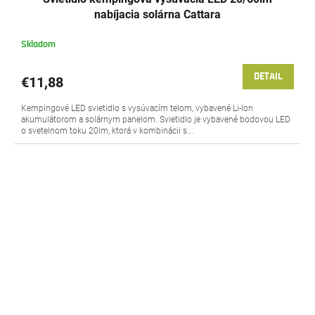
nabíjacia solárna Cattara
Skladom
DETAIL
€11,88
Kempingové LED svietidlo s vysúvacím telom, vybavené Li-Ion
akumulátorom a solárnym panelom. Svietidlo je vybavené bodovou LED
o svetelnom toku 20lm, ktorá v kombinácii s...