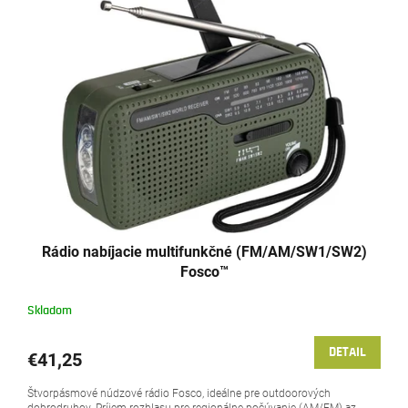
Rádio nabíjacie multifunkčné (FM/AM/SW1/SW2)
Fosco™
Skladom
DETAIL
€41,25
Štvorpásmové núdzové rádio Fosco, ideálne pre outdoorových