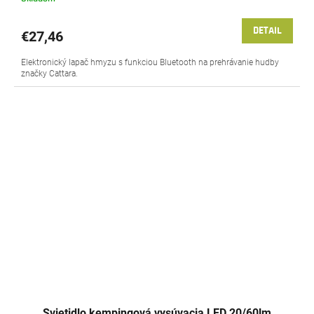
DETAIL
€27,46
Elektronický lapač hmyzu s funkciou Bluetooth na prehrávanie hudby
značky Cattara.
Svietidlo kempingová vysúvacia LED 20/60lm