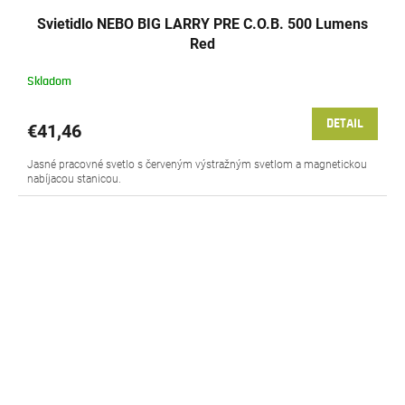
Svietidlo NEBO BIG LARRY PRE C.O.B. 500 Lumens
Red
Skladom
DETAIL
€41,46
Jasné pracovné svetlo s červeným výstražným svetlom a magnetickou
nabíjacou stanicou.