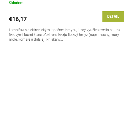
Skladom
DETAIL
€16,17
Lampička s elektronickým lapačom hmyzu, ktorý využíva svetlo s ultra
fialovými lúčmi ktoré efektívne lákajú lietavý hmyz (napr. muchy, mory,
mole, komáre a ďalšie). Prilákaný...