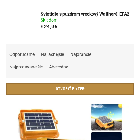
Svietidlo s puzdrom vreckový Walther® EFA2
Skladom
€24,96
R
a
Odporúčame
Najlacnejšie
Najdrahšie
d
e
Najpredávanejšie
Abecedne
n
i
e
OTVORIŤ FILTER
p
r
V
o
ý
d
p
u
i
k
s
t
p