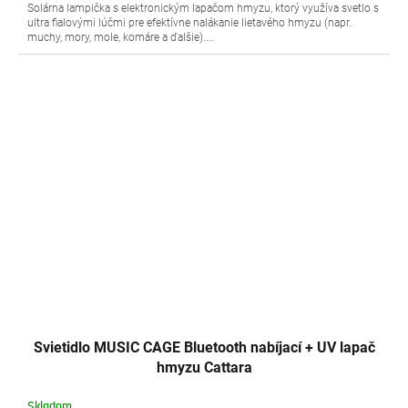
Solárna lampička s elektronickým lapačom hmyzu, ktorý využíva svetlo s
ultra fialovými lúčmi pre efektívne nalákanie lietavého hmyzu (napr.
muchy, mory, mole, komáre a ďalšie)....
Svietidlo MUSIC CAGE Bluetooth nabíjací + UV lapač
hmyzu Cattara
Skladom