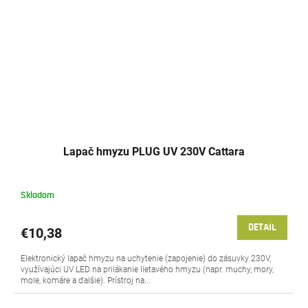
Lapač hmyzu PLUG UV 230V Cattara
Skladom
DETAIL
€10,38
Elektronický lapač hmyzu na uchytenie (zapojenie) do zásuvky 230V,
využívajúci UV LED na prilákanie lietavého hmyzu (napr. muchy, mory,
mole, komáre a ďalšie). Prístroj na...