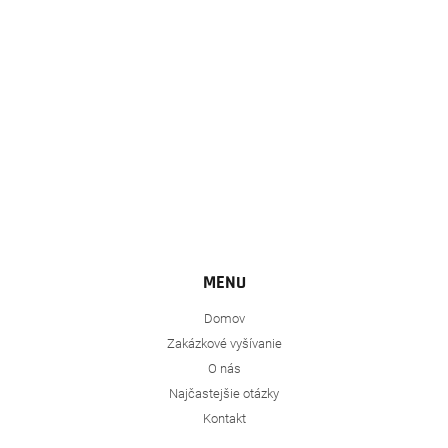
i
e
MENU
Domov
Zakázkové vyšívanie
O nás
Najčastejšie otázky
Kontakt