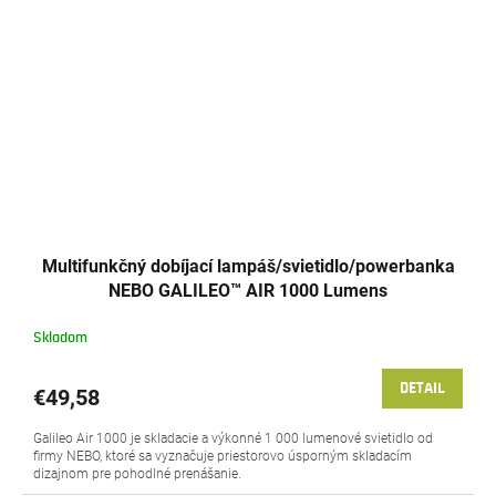
Multifunkčný dobíjací lampáš/svietidlo/powerbanka
NEBO GALILEO™ AIR 1000 Lumens
Skladom
DETAIL
€49,58
Galileo Air 1000 je skladacie a výkonné 1 000 lumenové svietidlo od
firmy NEBO, ktoré sa vyznačuje priestorovo úsporným skladacím
dizajnom pre pohodlné prenášanie.