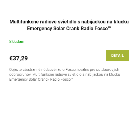
Multifunkčné rádiové svietidlo s nabíjačkou na kľučku
Emergency Solar Crank Radio Fosco™
Skladom
DETAIL
€37,29
Objavte všestranné núdzové rádio Fosco, ideálne pre outdoorových
dobrodruhov. Multifunkčné rádiové svietidlo s nabíjačkou na kľučku
Emergency Solar Cranck Radio Fosco™