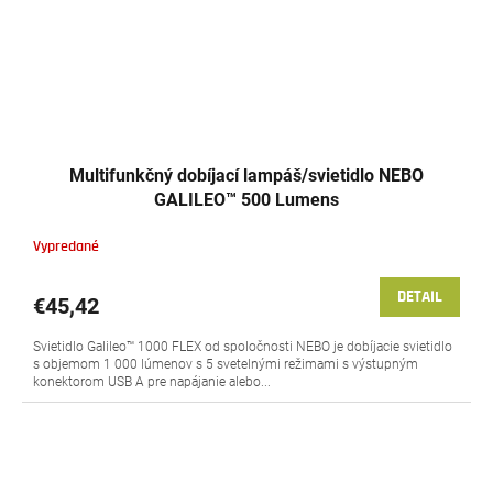
Multifunkčný dobíjací lampáš/svietidlo NEBO
GALILEO™ 500 Lumens
Vypredané
DETAIL
€45,42
Svietidlo Galileo™ 1000 FLEX od spoločnosti NEBO je dobíjacie svietidlo
s objemom 1 000 lúmenov s 5 svetelnými režimami s výstupným
konektorom USB A pre napájanie alebo...