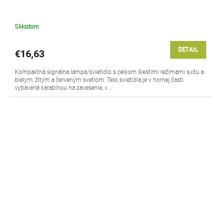
Skladom
DETAIL
€16,63
Kompaktná signálna lampa/svietidlo s celkom šiestimi režimami svitu a
bielym, žltým a červeným svetlom. Telo svietidla je v hornej časti
vybavené karabínou na zavesenie, v...