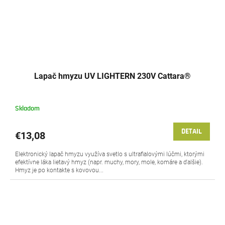
Lapač hmyzu UV LIGHTERN 230V Cattara®
Skladom
DETAIL
€13,08
Elektronický lapač hmyzu využíva svetlo s ultrafialovými lúčmi, ktorými
efektívne láka lietavý hmyz (napr. muchy, mory, mole, komáre a ďalšie).
Hmyz je po kontakte s kovovou...