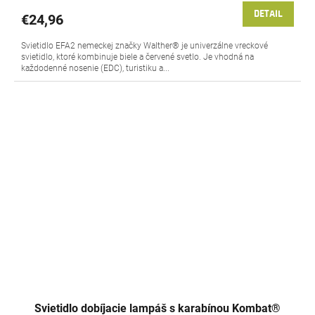
DETAIL
€24,96
Svietidlo EFA2 nemeckej značky Walther® je univerzálne vreckové
svietidlo, ktoré kombinuje biele a červené svetlo. Je vhodná na
každodenné nosenie (EDC), turistiku a...
Svietidlo dobíjacie lampáš s karabínou Kombat®