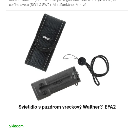
dobrodruhov. Príjem rozhlasu pre regionálne počúvanie (AM/FM) az
celého sveta (SW1 & SW2). Multifunkčné rádiové...
Svietidlo s puzdrom vreckový Walther® EFA2
Skladom