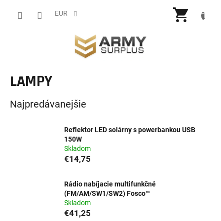
Prejsť
NÁKU
na
EUR
obsah
KOŠÍ
LAMPY
Najpredávanejšie
Reflektor LED solárny s powerbankou USB
150W
Skladom
€14,75
Rádio nabíjacie multifunkčné
(FM/AM/SW1/SW2) Fosco™
Skladom
€41,25