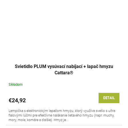
Svietidlo PLUM vysúvací nabíjací + lapač hmyzu
Cattara®
Skladom
DETAIL
€24,92
Lampička s elektronickým lapačom hmyzu, ktorý využíva svetlo s ultra
fialovými lúčmi pre efektívne nalákanie lietavého hmyzu (napr. muchy,
mory, mole, komáre a ďalšie). Hmyz je...