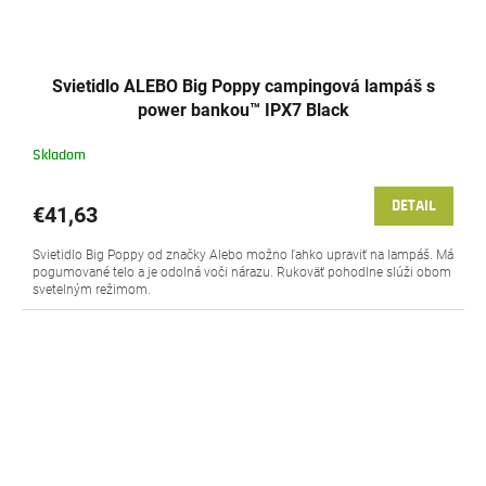
Svietidlo ALEBO Big Poppy campingová lampáš s
power bankou™ IPX7 Black
Skladom
DETAIL
€41,63
Svietidlo Big Poppy od značky Alebo možno ľahko upraviť na lampáš. Má
pogumované telo a je odolná voči nárazu. Rukoväť pohodlne slúži obom
svetelným režimom.