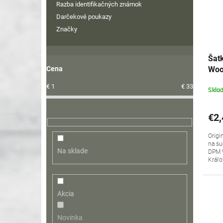
Razba identifikačných známok
Darčekové poukazy
Značky
Šat
Woo
Cena
€
1
€
33
Skla
€2,
Origi
na su
Na sklade
DPM W
Kráľo
Akcia
Novinka