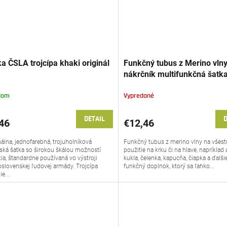
a ČSLA trojcípa khaki originál
Funkčný tubus z Merino vlny
nákrčník multifunkčná šatk
Jitex™
dom
Vypredané
DETAIL
D
46
€12,46
nálna, jednofarebná, trojuholníková
Funkčný tubus z merino vlny na všes
ská šatka so širokou škálou možností
použitie na krku či na hlave, napríklad 
tia, štandardne používaná vo výstroji
kukla, čelenka, kapucňa, čiapka a ďalši
slovenskej ľudovej armády. Trojcípa
funkčný doplnok, ktorý sa ľahko...
je...