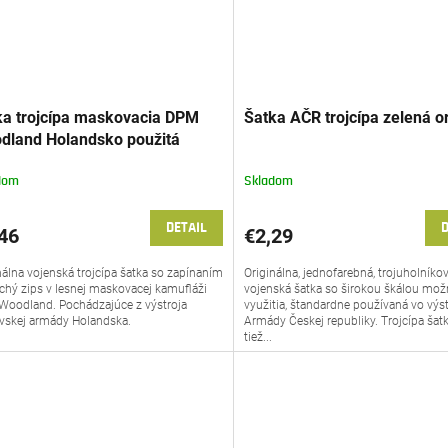
ka trojcípa maskovacia DPM
Šatka AČR trojcípa zelená or
dland Holandsko použitá
dom
Skladom
DETAIL
D
46
€2,29
nálna vojenská trojcípa šatka so zapínaním
Originálna, jednofarebná, trojuholníko
chý zips v lesnej maskovacej kamufláži
vojenská šatka so širokou škálou mož
oodland. Pochádzajúce z výstroja
využitia, štandardne používaná vo výst
vskej armády Holandska.
Armády Českej republiky. Trojcípa šatk
tiež...