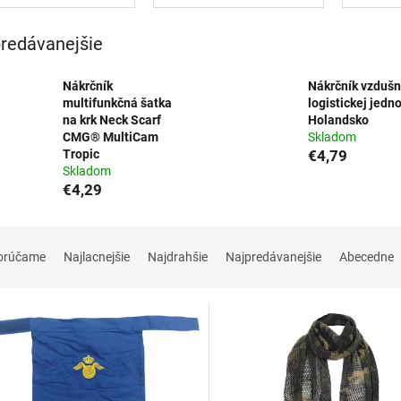
redávanejšie
Nákrčník
Nákrčník vzdušn
multifunkčná šatka
logistickej jedn
na krk Neck Scarf
Holandsko
CMG® MultiCam
Skladom
Tropic
€4,79
Skladom
€4,29
orúčame
Najlacnejšie
Najdrahšie
Najpredávanejšie
Abecedne