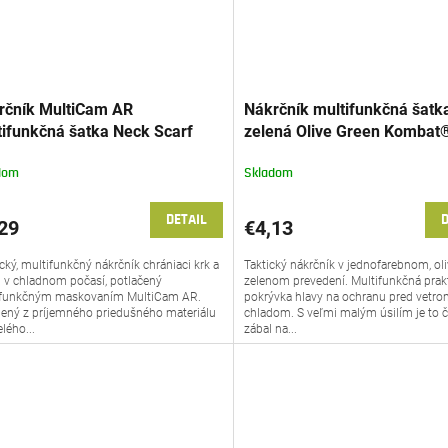
rčník MultiCam AR
Nákrčník multifunkčná šatk
tifunkčná šatka Neck Scarf
zelená Olive Green Kombat
G®
dom
Skladom
DETAIL
D
29
€4,13
ický, multifunkčný nákrčník chrániaci krk a
Taktický nákrčník v jednofarebnom, ol
 v chladnom počasí, potlačený
zelenom prevedení. Multifunkčná prak
ifunkčným maskovaním MultiCam AR.
pokrývka hlavy na ochranu pred vetro
ený z príjemného priedušného materiálu
chladom. S veľmi malým úsilím je to č
lého...
zábal na...