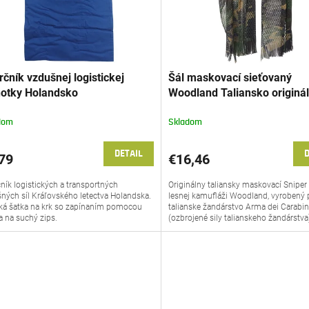
čník vzdušnej logistickej
Šál maskovací sieťovaný
notky Holandsko
Woodland Taliansko originá
dom
Skladom
DETAIL
D
79
€16,46
ník logistických a transportných
Originálny taliansky maskovací Sniper 
ných síl Kráľovského letectva Holandska.
lesnej kamufláži Woodland, vyrobený 
ká šatka na krk so zapínaním pomocou
talianske žandárstvo Arma dei Carabin
a na suchý zips.
(ozbrojené sily talianskeho žandárstva