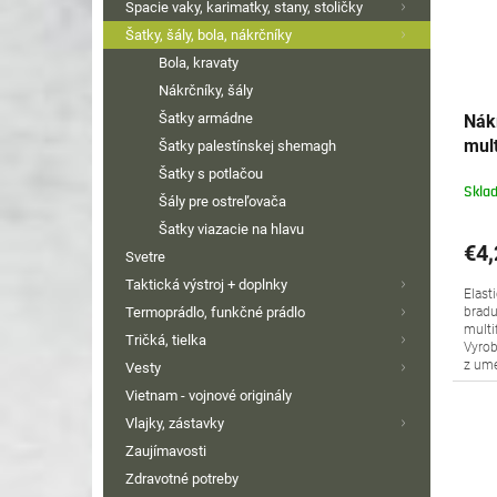
Spacie vaky, karimatky, stany, stoličky
Šatky, šály, bola, nákrčníky
Bola, kravaty
Nákrčníky, šály
Šatky armádne
Nák
mul
Šatky palestínskej shemagh
CM
Šatky s potlačou
Skla
Šály pre ostreľovača
Šatky viazacie na hlavu
€4,
Svetre
Taktická výstroj + doplnky
Elast
bradu
Termoprádlo, funkčné prádlo
mult
Tričká, tielka
Vyrob
z ume
Vesty
Vietnam - vojnové originály
Vlajky, zástavky
Zaujímavosti
Zdravotné potreby