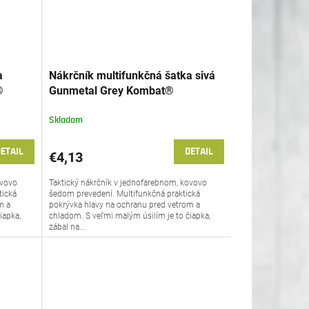
a
Nákrčník multifunkčná šatka sivá
®
Gunmetal Grey Kombat®
Skladom
ETAIL
DETAIL
€4,13
ivovo
Taktický nákrčník v jednofarebnom, kovovo
tická
šedom prevedení. Multifunkčná praktická
m a
pokrývka hlavy na ochranu pred vetrom a
iapka,
chladom. S veľmi malým úsilím je to čiapka,
zábal na...