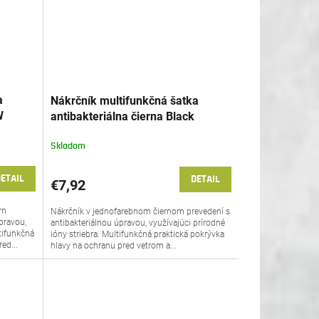
a
Nákrčník multifunkčná šatka
W
antibakteriálna čierna Black
Multifunction Scarf Petreq®
Skladom
ETAIL
DETAIL
€7,92
rn
Nákrčník v jednofarebnom čiernom prevedení s
pravou,
antibakteriálnou úpravou, využívajúci prírodné
ltifunkčná
ióny striebra. Multifunkčná praktická pokrývka
ed...
hlavy na ochranu pred vetrom a...