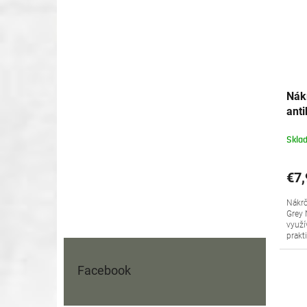
Nák
ant
Gre
Skla
€7,
Nákrč
Grey 
využí
prakt
Facebook