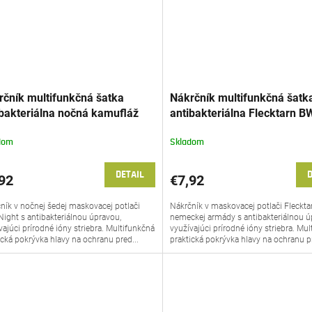
rčník multifunkčná šatka
Nákrčník multifunkčná šatk
ibakteriálna nočná kamufláž
antibakteriálna Flecktarn B
y Night Petreq®
(Bundeswher) Petreq®
dom
Skladom
DETAIL
D
92
€7,92
ník v nočnej šedej maskovacej potlači
Nákrčník v maskovacej potlači Fleckta
Night s antibakteriálnou úpravou,
nemeckej armády s antibakteriálnou ú
vajúci prírodné ióny striebra. Multifunkčná
využívajúci prírodné ióny striebra. Mu
ická pokrývka hlavy na ochranu pred...
praktická pokrývka hlavy na ochranu pr