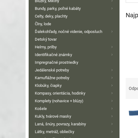
Blúzky, Mikiny
Bundy, parky, poľné kabáty
Najp
Celty, deky, plachty
Člny, lode
Ďalekohľady, nočné videnie, odposluch
Detský tovar
Helmy, prilby
Identifikačné známky
Impregnačné prostriedky
Jedálenské potreby
Kamuflážne potreby
R
Klobúky, čiapky
a
Odp
Kompasy, orientácia, hodinky
d
e
Komplety (nohavice + blúzy)
V
n
Košele
ý
i
Kukly, tvárové masky
p
e
Laná, šnúry, povrazy, karabíny
i
p
Látky, metráž, obliečky
s
r