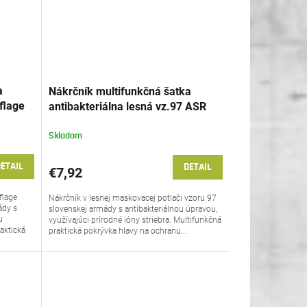
a
Nákrčník multifunkčná šatka
flage
antibakteriálna lesná vz.97 ASR
Slovensko Petreq®
Skladom
ETAIL
DETAIL
€7,92
flage
Nákrčník v lesnej maskovacej potlači vzoru 97
ády s
slovenskej armády s antibakteriálnou úpravou,
u
využívajúci prírodné ióny striebra. Multifunkčná
raktická
praktická pokrývka hlavy na ochranu...