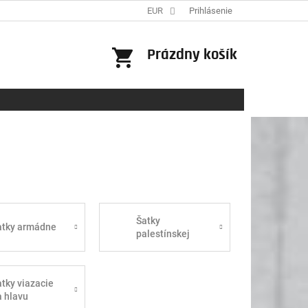
EUR
Prihlásenie
NÁKUPNÝ
Prázdny košík
KOŠÍK
Šatky
atky armádne
palestínskej
shemagh
tky viazacie
a hlavu