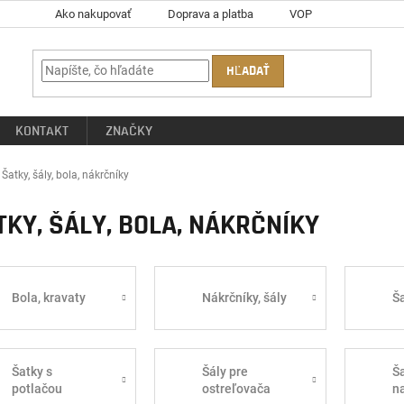
Ako nakupovať
Doprava a platba
VOP
HĽADAŤ
KONTAKT
ZNAČKY
ov
Šatky, šály, bola, nákrčníky
TKY, ŠÁLY, BOLA, NÁKRČNÍKY
Bola, kravaty
Nákrčníky, šály
Š
Šatky s
Šály pre
Ša
potlačou
ostreľovača
n