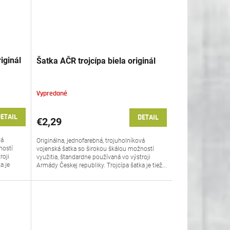
iginál
Šatka AČR trojcípa biela originál
Vypredané
ETAIL
DETAIL
€2,29
vá
Originálna, jednofarebná, trojuholníková
ností
vojenská šatka so širokou škálou možností
roji
využitia, štandardne používaná vo výstroji
a je
Armády Českej republiky. Trojcípa šatka je tiež...