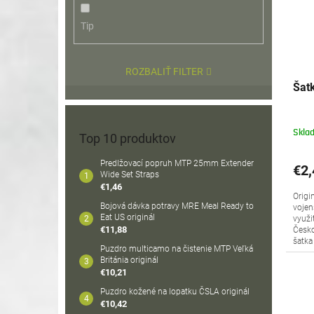
Tip
ROZBALIŤ FILTER
Šatk
Skla
Top 10 produktov
Predlžovací popruh MTP 25mm Extender
€2,
Wide Set Straps
€1,46
Origi
Bojová dávka potravy MRE Meal Ready to
vojen
Eat US originál
využi
€11,88
Česko
šatka 
Puzdro multicamo na čistenie MTP Veľká
Británia originál
€10,21
Puzdro kožené na lopatku ČSLA originál
€10,42