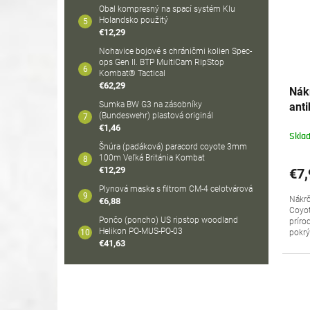
Obal kompresný na spací systém Klu
Holandsko použitý
€12,29
Nohavice bojové s chráničmi kolien Spec-
ops Gen II. BTP MultiCam RipStop
Kombat® Tactical
€62,29
Nák
Sumka BW G3 na zásobníky
ant
(Bundeswehr) plastová originál
Pet
€1,46
Skla
Šnúra (padáková) paracord coyote 3mm
100m Veľká Británia Kombat
€12,29
€7,
Plynová maska s filtrom CM-4 celotvárová
Nákrč
€6,88
Coyot
Pončo (poncho) US ripstop woodland
príro
Helikon PO-MUS-PO-03
pokrý
€41,63