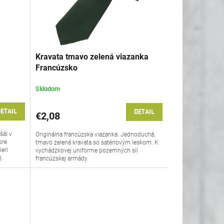
Kravata tmavo zelená viazanka
l
Francúzsko
Skladom
ETAIL
DETAIL
€2,08
šál v
Originálna francúzska viazanka. Jednoduchá,
pre
tmavo zelená kravata so saténovým leskom. K
ieri
vychádzkovej uniforme pozemných síl
).
francúzskej armády.