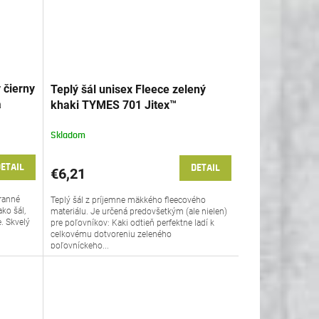
 čierny
Teplý šál unisex Fleece zelený
a
khaki TYMES 701 Jitex™
Skladom
ETAIL
DETAIL
€6,21
tranné
Teplý šál z príjemne mäkkého fleecového
ako šál,
materiálu. Je určená predovšetkým (ale nielen)
e. Skvelý
pre poľovníkov: Kaki odtieň perfektne ladí k
celkovému dotvoreniu zeleného
poľovníckeho...