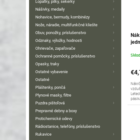
Lopatky, pílky, sekerky
p
o
Nášivky, medaily
r
d
o
u
Nohavice, bermudy, kombinézy
d
k
Nože, náradie, multifunkčné kliešte
u
t
Obuv, ponožky, príslušenstvo
Nákr
k
o
Odznaky, výložky, hodnosti
jed
t
v
Ohrievače, zapaľovače
o
Skla
Ochranné pomôcky, príslušenstvo
v
Opasky, traky
€4,
Ostatné vybavenie
Ostatné
Nákrč
Pláštenky, pončá
vzduš
Letec
Plynové masky, filtre
pásik
Puzdra pištoľová
Prepravné debny a boxy
Protichemické odevy
Rádiostanice, telefóny, príslušenstvo
Rukavice