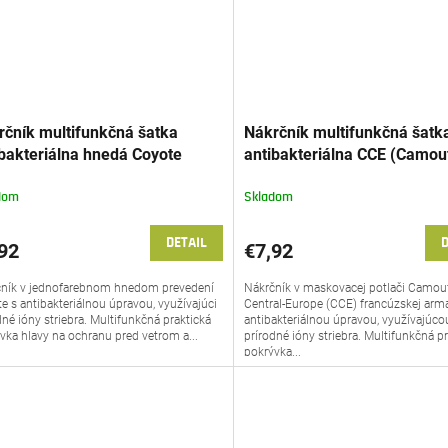
rčník multifunkčná šatka
Nákrčník multifunkčná šatk
ibakteriálna hnedá Coyote
antibakteriálna CCE (Camou
req®
Central-Europe) Francúzsko
Petreq®
dom
Skladom
DETAIL
D
92
€7,92
ník v jednofarebnom hnedom prevedení
Nákrčník v maskovacej potlači Camou
e s antibakteriálnou úpravou, využívajúci
Central-Europe (CCE) francúzskej arm
dné ióny striebra. Multifunkčná praktická
antibakteriálnou úpravou, využívajúco
vka hlavy na ochranu pred vetrom a...
prírodné ióny striebra. Multifunkčná p
pokrývka...