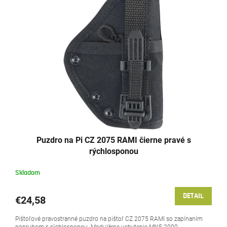
Puzdro na Pi CZ 2075 RAMI čierne pravé s
rýchlosponou
Skladom
DETAIL
€24,58
Pištoľové pravostranné puzdro na pištoľ CZ 2075 RAMI so zapínaním