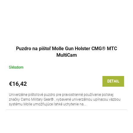
Puzdro na pištoľ Molle Gun Holster CMG® MTC
MultiCam
Skladom
DETAIL
€16,42
Univerzálne pištoľové puzdro pre pravostranné používanie poľskej
značky Camo Military Gear® , vybavené univerzálnou upínacou väzbou
systému Molle umožňujúce ľahké uchytenie na...