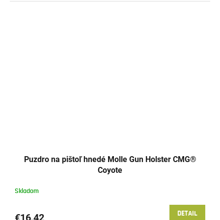
Puzdro na pištoľ hnedé Molle Gun Holster CMG®
Coyote
Skladom
DETAIL
€16,42