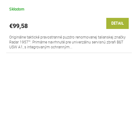
Skladom
DETAIL
€99,58
Originálne taktické pravostranné puzdro renomovanej talianskej značky
Radar 1957™. Primárne navrhnuté pre univerzálnu servisnú zbraň B&T
USW A1, s integrovaným ochranným...