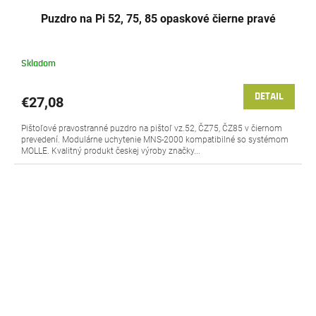
Puzdro na Pi 52, 75, 85 opaskové čierne pravé
Skladom
DETAIL
€27,08
Pištoľové pravostranné puzdro na pištoľ vz.52, ČZ75, ČZ85 v čiernom
prevedení. Modulárne uchytenie MNS-2000 kompatibilné so systémom
MOLLE. Kvalitný produkt českej výroby značky...