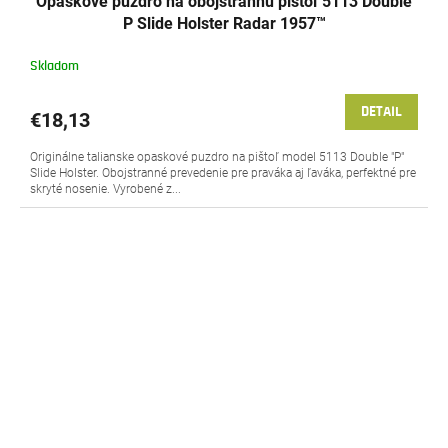
Opaskové púzdro na obojstrannú pištoľ 5113 Double
P Slide Holster Radar 1957™
Skladom
DETAIL
€18,13
Originálne talianske opaskové puzdro na pištoľ model 5113 Double "P"
Slide Holster. Obojstranné prevedenie pre praváka aj ľaváka, perfektné pre
skryté nosenie. Vyrobené z...