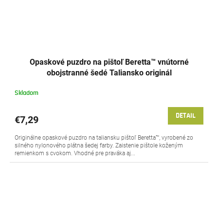
Opaskové puzdro na pištoľ Beretta™ vnútorné
obojstranné šedé Taliansko originál
Skladom
DETAIL
€7,29
Originálne opaskové puzdro na taliansku pištoľ Beretta™, vyrobené zo
silného nylonového plátna šedej farby. Zaistenie pištole koženým
remienkom s cvokom. Vhodné pre praváka aj...