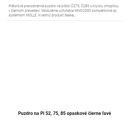
Pištoľové pravostranné puzdro na pištoľ ČZ75, ČZ85 s krycou chlopňou
v čiernom prevedení. Modulárne uchytenie MNS-2000 kompatibilné so
systémom MOLLE. Kvalitný produkt českej...
Puzdro na Pi 52, 75, 85 opaskové čierne ľavé