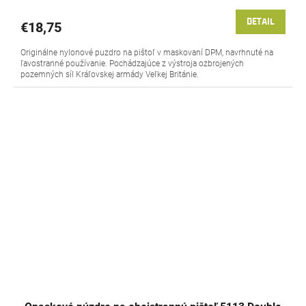
DETAIL
€18,75
Originálne nylonové puzdro na pištoľ v maskovaní DPM, navrhnuté na
ľavostranné používanie. Pochádzajúce z výstroja ozbrojených
pozemných síl Kráľovskej armády Veľkej Británie.