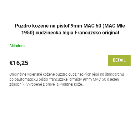
Puzdro kožené na pištoľ 9mm MAC 50 (MAC Mle
1950) cudzinecká légia Francúzsko originál
Skladom
DETAIL
€16,25
Originálne vojenské kožené puzdro cudzineckých légií na štandardnú
poloautomatickú pištoľ francúzskej armády 9mm MAC 50 a jeden
zásobník. Vyrobené z pravej a kvalitnej kože...