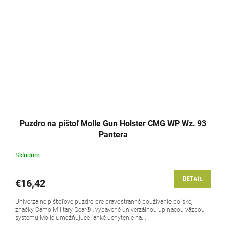
Puzdro na pištoľ Molle Gun Holster CMG WP Wz. 93
Pantera
Skladom
DETAIL
€16,42
Univerzálne pištoľové puzdro pre pravostranné používanie poľskej
značky Camo Military Gear® , vybavené univerzálnou upínacou väzbou
systému Molle umožňujúce ľahké uchytenie na...