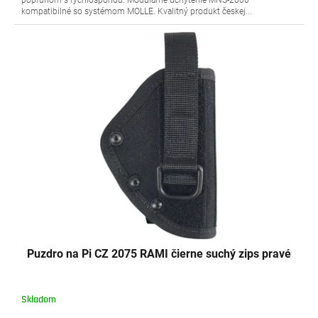
popruhom s rýchlosponou. Modulárne uchytenie MNS-2000
kompatibilné so systémom MOLLE. Kvalitný produkt českej...
Puzdro na Pi CZ 2075 RAMI čierne suchý zips pravé
Skladom