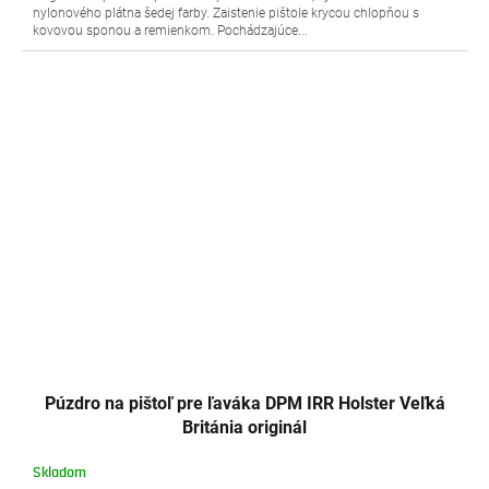
nylonového plátna šedej farby. Zaistenie pištole krycou chlopňou s
kovovou sponou a remienkom. Pochádzajúce...
Púzdro na pištoľ pre ľaváka DPM IRR Holster Veľká
Británia originál
Skladom