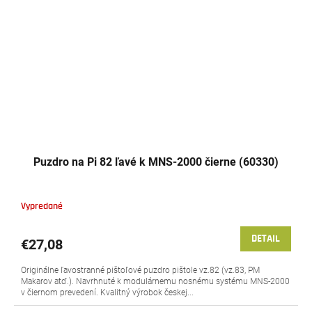
Puzdro na Pi 82 ľavé k MNS-2000 čierne (60330)
Vypredané
DETAIL
€27,08
Originálne ľavostranné pištoľové puzdro pištole vz.82 (vz.83, PM
Makarov atď.). Navrhnuté k modulárnemu nosnému systému MNS-2000
v čiernom prevedení. Kvalitný výrobok českej...