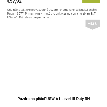
€57,92
Originálne taktické pravostranné puzdro renomovanej talianskej značky
Radar 1957™. Primárne navrhnuté pre univerzálnu servisnú zbraň B&T
USW A1. Drží zbraň bezpečne na...
–53 %
Puzdro na pištoľ USW A1 Level III Duty RH