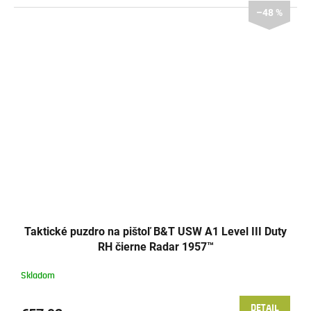
–48 %
Taktické puzdro na pištoľ B&T USW A1 Level III Duty
RH čierne Radar 1957™
Skladom
DETAIL