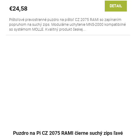
DETAIL
€24,58
Pištoľové pravostranné puzdro na pištoľ CZ 2075 RAMI so zapínaním
popruhom na suchý zips. Modulárne uchytenie MNS-2000 kompatibilné
so systémom MOLLE. Kvalitný produkt českej...
Puzdro na Pi CZ 2075 RAMI čierne suchý zips ľavé