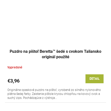
Puzdro na pištoľ Beretta™ šedé s cvokom Taliansko
originál použité
Vypredané
DETAIL
€3,96
Originálne opaskové puzdro na pištoľ, vyrobené zo silného nylonového
plátna šedej farby. Zaistenie pištole krycou chlopňou na kovový cvok a
suchý zips. Pochádzajúce z výstroja...