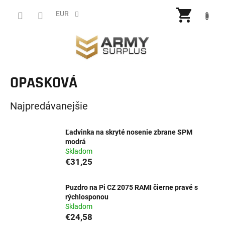
Prejsť
NÁKU
na
EUR
obsah
KOŠÍ
OPASKOVÁ
Najpredávanejšie
Ľadvinka na skryté nosenie zbrane SPM
modrá
Skladom
€31,25
Puzdro na Pi CZ 2075 RAMI čierne pravé s
rýchlosponou
Skladom
€24,58