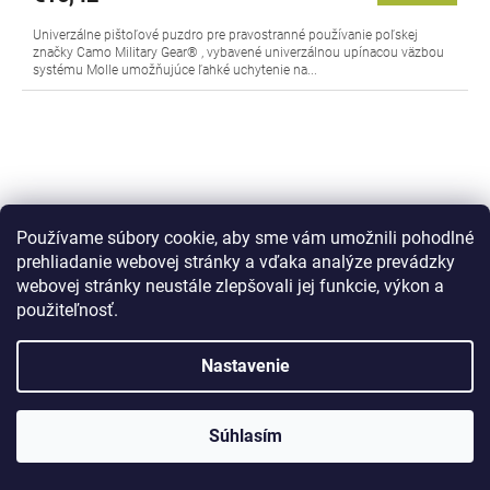
Univerzálne pištoľové puzdro pre pravostranné používanie poľskej
značky Camo Military Gear® , vybavené univerzálnou upínacou väzbou
systému Molle umožňujúce ľahké uchytenie na...
Používame súbory cookie, aby sme vám umožnili pohodlné
prehliadanie webovej stránky a vďaka analýze prevádzky
webovej stránky neustále zlepšovali jej funkcie, výkon a
použiteľnosť.
Nastavenie
Súhlasím
Puzdro na pištoľ zelené Molle Gun Holster CMG®
Olive Green