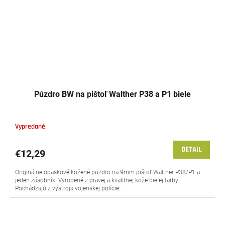
Púzdro BW na pištoľ Walther P38 a P1 biele
Vypredané
DETAIL
€12,29
Originálne opaskové kožené puzdro na 9mm pištoľ Walther P38/P1 a
jeden zásobník. Vyrobené z pravej a kvalitnej kože bielej farby.
Pochádzajú z výstroja vojenskej polície...