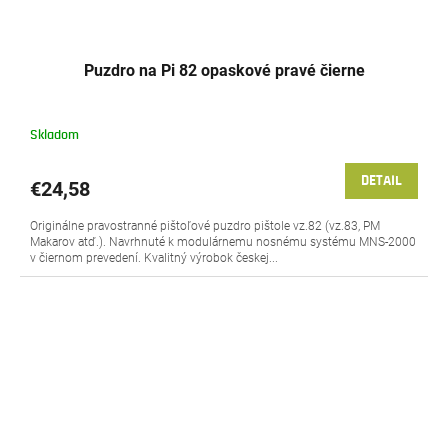
Puzdro na Pi 82 opaskové pravé čierne
Skladom
DETAIL
€24,58
Originálne pravostranné pištoľové puzdro pištole vz.82 (vz.83, PM
Makarov atď.). Navrhnuté k modulárnemu nosnému systému MNS-2000
v čiernom prevedení. Kvalitný výrobok českej...