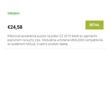
Skladom
DETAIL
€24,58
Pištoľové ľavostranné puzdro na pištoľ CZ 2075 RAMI so zapínaním
popruhom na suchý zips. Modulárne uchytenie MNS-2000 kompatibilné
so systémom MOLLE. Kvalitný produkt českej...