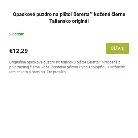
Opaskové puzdro na pištoľ Beretta™ kožené čierne
Taliansko originál
Skladom
DETAIL
€12,29
Originálne opaskové puzdro na taliansku pištoľ Beretta™, vyrobené z
prvotriednej čiernej kože. Zaistenie pištole krycou chlopňou s koženým
remienkom a prackou. Pre praváka....