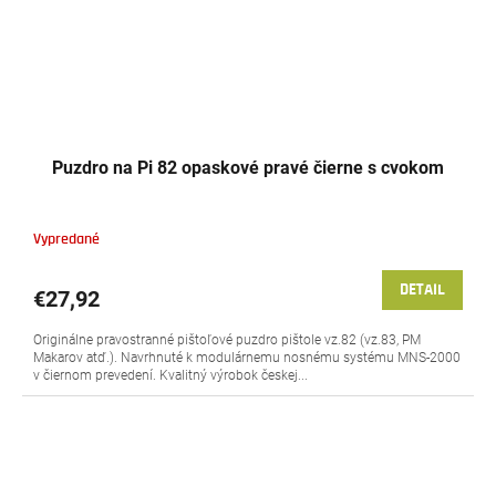
Puzdro na Pi 82 opaskové pravé čierne s cvokom
Vypredané
DETAIL
€27,92
Originálne pravostranné pištoľové puzdro pištole vz.82 (vz.83, PM
Makarov atď.). Navrhnuté k modulárnemu nosnému systému MNS-2000
v čiernom prevedení. Kvalitný výrobok českej...