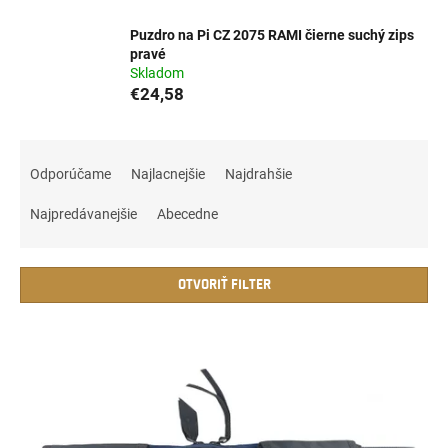
Puzdro na Pi CZ 2075 RAMI čierne suchý zips
pravé
Skladom
€24,58
R
a
Odporúčame
Najlacnejšie
Najdrahšie
d
e
Najpredávanejšie
Abecedne
n
i
e
OTVORIŤ FILTER
p
r
V
o
ý
d
p
u
i
k
s
t
p