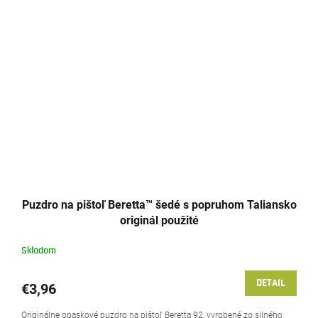
Puzdro na pištoľ Beretta™ šedé s popruhom Taliansko
originál použité
Skladom
DETAIL
€3,96
Originálne opaskové puzdro na pištoľ Beretta 92, vyrobené zo silného