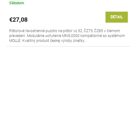
Skladom
DETAIL
€27,08
Pištoľové ľavostranné puzdro na pištoľ vz.52, ČZ75, ČZ85 v čiernom
prevedení. Modulárne uchytenie MNS-2000 kompatibilné so systémom
MOLLE. Kvalitný produkt českej výroby značky...