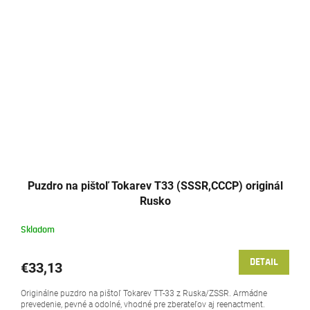
Puzdro na pištoľ Tokarev T33 (SSSR,CCCP) originál
Rusko
Skladom
DETAIL
€33,13
Originálne puzdro na pištoľ Tokarev TT-33 z Ruska/ZSSR. Armádne
prevedenie, pevné a odolné, vhodné pre zberateľov aj reenactment.