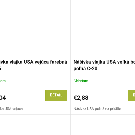
ivka vlajka USA vejúca farebná
Nášivka vlajka USA veľká b
5
poľná C-20
dom
Skladom
DETAIL
D
04
€2,88
ka USA vejúca.
Nášivka USA poľná na prišitie.