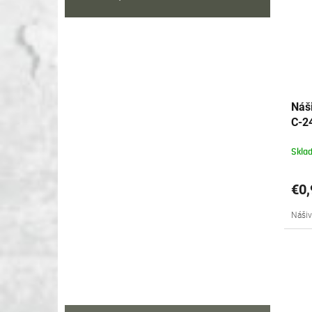
Náš
C-2
Skla
€0,
Nášiv