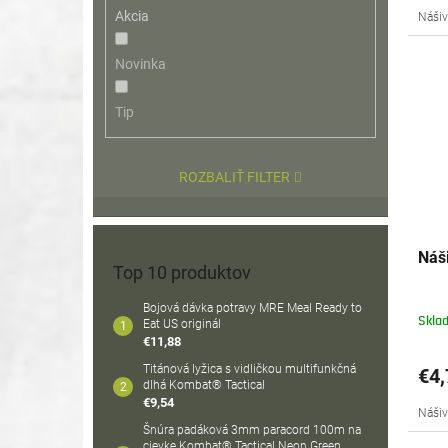
Akcia
Nášiv
Novinka
Tip
ROZBALIŤ FILTER
Náš
Top 10 produktov
Bojová dávka potravy MRE Meal Ready to
Skla
Eat US originál
€11,88
Titánová lyžica s vidličkou multifunkčná
€4,
dlhá Kombat® Tactical
€9,54
Nášiv
Šnúra padáková 3mm paracord 100m na
cievke Kombat® Tactical Neon Green