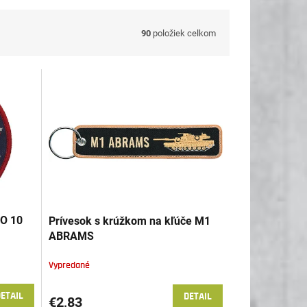
90
položiek celkom
O 10
Prívesok s krúžkom na kľúče M1
ABRAMS
Vypredané
ETAIL
DETAIL
€2,83