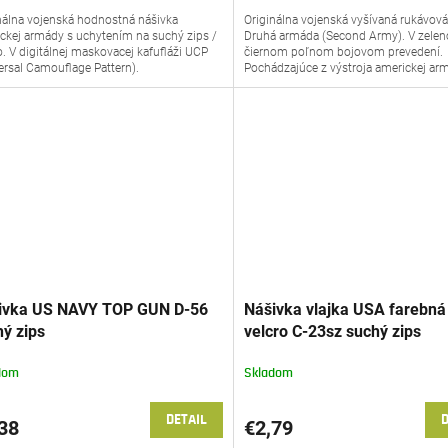
nálna vojenská hodnostná nášivka
Originálna vojenská vyšívaná rukávová
ckej armády s uchytením na suchý zips /
Druhá armáda (Second Army). V zelen
o. V digitálnej maskovacej kafufláži UCP
čiernom poľnom bojovom prevedení.
ersal Camouflage Pattern).
Pochádzajúce z výstroja americkej ar
ivka US NAVY TOP GUN D-56
Nášivka vlajka USA farebná
ý zips
velcro C-23sz suchý zips
dom
Skladom
DETAIL
D
38
€2,79