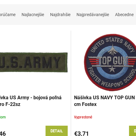
orúčame
Najlacnejšie
Najdrahšie
Najpredávanejšie
Abecedne
ivka US Army - bojová poľná
Nášivka US NAVY TOP GUN 
ro F-22sz
cm Fostex
dom
Vypredané
DETAIL
D
46
€3,71