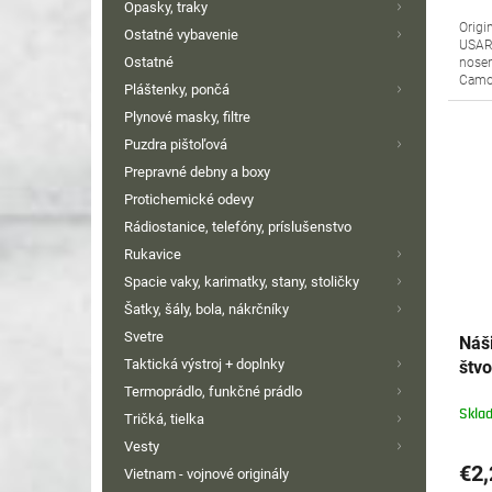
Opasky, traky
Origi
Ostatné vybavenie
USAR
Ostatné
nosen
Camou
Pláštenky, pončá
Plynové masky, filtre
Puzdra pištoľová
Prepravné debny a boxy
Protichemické odevy
Rádiostanice, telefóny, príslušenstvo
Rukavice
Spacie vaky, karimatky, stany, stoličky
Šatky, šály, bola, nákrčníky
Svetre
Náš
Taktická výstroj + doplnky
štv
orig
Termoprádlo, funkčné prádlo
Skla
Tričká, tielka
Vesty
€2,
Vietnam - vojnové originály