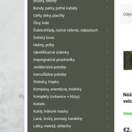
Blúzky, Mikiny
R
Bundy, parky, poľné kabáty
a
Odp
Celty, deky, plachty
d
Člny, lode
e
Ďalekohľady, nočné videnie, odposluch
V
n
Detský tovar
ý
i
p
e
Helmy, prilby
i
p
Identifikačné známky
s
r
Impregnačné prostriedky
p
o
Jedálenské potreby
r
d
Kamuflážne potreby
o
u
Klobúky, čiapky
d
k
Kompasy, orientácia, hodinky
u
t
Náš
k
Komplety (nohavice + blúzy)
o
velc
t
v
Košele
o
Kukly, tvárové masky
Skla
v
Laná, šnúry, povrazy, karabíny
Látky, metráž, obliečky
€2,