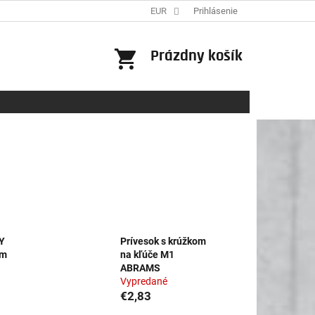
EUR
Prihlásenie
NÁKUPNÝ
Prázdny košík
KOŠÍK
Y
Prívesok s krúžkom
cm
na kľúče M1
ABRAMS
Vypredané
€2,83