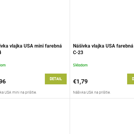
ivka vlajka USA mini farebná
Nášivka vlajka USA farebná
4
C-23
dom
Skladom
DETAIL
D
96
€1,79
ka USA mini na prišitie.
Nášivka USA na prišitie.