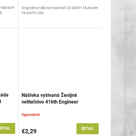
s nápisom
Originálna nášivka hodnosť US ARMY Multicam
ej
na suchý zips.
máda
Nášivka vyšívaná Ženijné
l
veliteľstvo 416th Engineer
Command US originál
Vypredané
ETAIL
DETAIL
€2,29