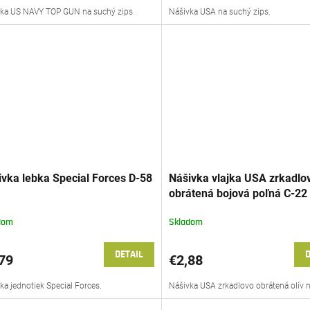
ka US NAVY TOP GUN na suchý zips.
Nášivka USA na suchý zips.
ivka lebka Special Forces D-58
Nášivka vlajka USA zrkadlo
obrátená bojová poľná C-22
dom
Skladom
DETAIL
D
79
€2,88
ka jednotiek Special Forces.
Nášivka USA zrkadlovo obrátená olív na