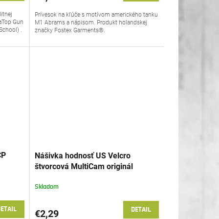
itnej
Prívesok na kľúče s motívom amerického tanku
vaTop Gun
M1 Abrams a nápisom. Produkt holandskej
School) .
značky Fostex Garments®.
CP
Nášivka hodnosť US Velcro
štvorcová MultiCam originál
Skladom
ETAIL
DETAIL
€2,29