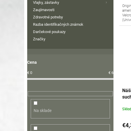
Vlajky, zástavky
Origi
Zaujímavosti
ameri
Velcr
Zdravotné potreby
(Univ
Razba identifikačných známok
Darčekové poukazy
Značky
Cena
€
0
€
6
Náš
such
Skla
Na sklade
€4,