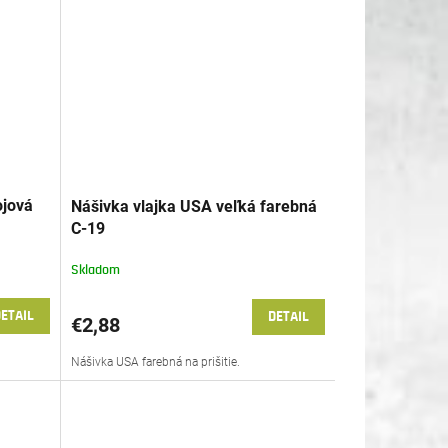
ojová
Nášivka vlajka USA veľká farebná
C-19
Skladom
ETAIL
DETAIL
€2,88
Nášivka USA farebná na prišitie.