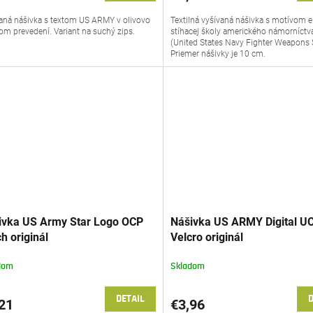
aná nášivka s textom US ARMY v olivovo
Textilná vyšívaná nášivka s motívom el
om prevedení. Variant na suchý zips.
stíhacej školy amerického námorníct
(United States Navy Fighter Weapons 
Priemer nášivky je 10 cm.
ivka US Army Star Logo OCP
Nášivka US ARMY Digital U
h originál
Velcro originál
dom
Skladom
DETAIL
D
21
€3,96