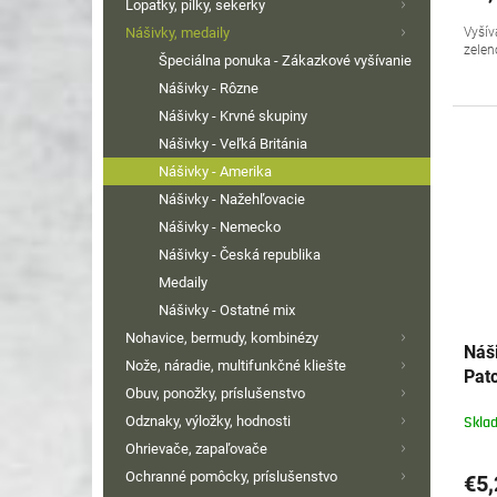
Lopatky, pílky, sekerky
Nášivky, medaily
Vyšív
zelen
Špeciálna ponuka - Zákazkové vyšívanie
Nášivky - Rôzne
Nášivky - Krvné skupiny
Nášivky - Veľká Británia
Nášivky - Amerika
Nášivky - Nažehľovacie
Nášivky - Nemecko
Nášivky - Česká republika
Medaily
Nášivky - Ostatné mix
Nohavice, bermudy, kombinézy
Náš
Nože, náradie, multifunkčné kliešte
Patc
Obuv, ponožky, príslušenstvo
Odznaky, výložky, hodnosti
Skla
Ohrievače, zapaľovače
Ochranné pomôcky, príslušenstvo
€5,