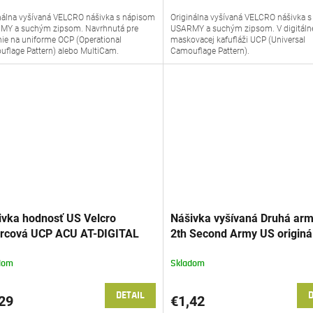
nálna vyšívaná VELCRO nášivka s nápisom
Originálna vyšívaná VELCRO nášivka 
MY a suchým zipsom. Navrhnutá pre
USARMY a suchým zipsom. V digitáln
ie na uniforme OCP (Operational
maskovacej kafufláži UCP (Universal
flage Pattern) alebo MultiCam.
Camouflage Pattern).
ivka hodnosť US Velcro
Nášivka vyšívaná Druhá ar
orcová UCP ACU AT-DIGITAL
2th Second Army US originá
inál
dom
Skladom
DETAIL
D
29
€1,42