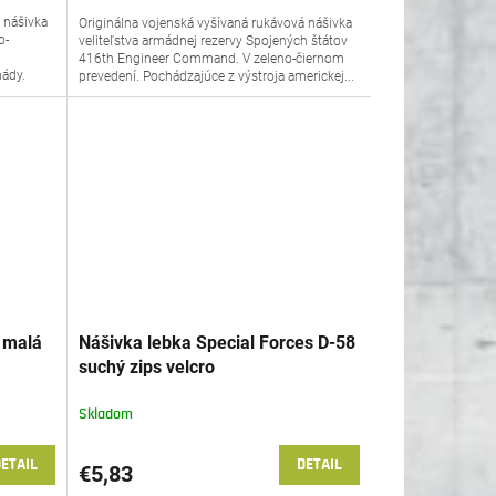
 nášivka
Originálna vojenská vyšívaná rukávová nášivka
o-
veliteľstva armádnej rezervy Spojených štátov
416th Engineer Command. V zeleno-čiernom
mády.
prevedení. Pochádzajúce z výstroja americkej...
 malá
Nášivka lebka Special Forces D-58
suchý zips velcro
Skladom
ETAIL
DETAIL
€5,83