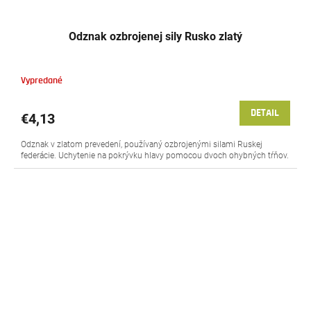
Odznak ozbrojenej sily Rusko zlatý
Vypredané
DETAIL
€4,13
Odznak v zlatom prevedení, používaný ozbrojenými silami Ruskej
federácie. Uchytenie na pokrývku hlavy pomocou dvoch ohybných tŕňov.