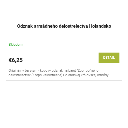
Odznak armádneho delostrelectva Holandsko
Skladom
DETAIL
€6,25
Originálny baretem - kovový odznak na baret "Zbor poľného
delostrelectva" (Korps Veldartillerie) Holandskej kráľovskej armády.