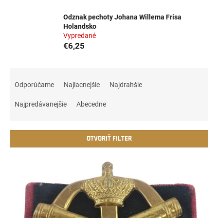
Odznak pechoty Johana Willema Frisa
Holandsko
Vypredané
€6,25
R
a
Odporúčame
Najlacnejšie
Najdrahšie
d
e
Najpredávanejšie
Abecedne
n
i
e
OTVORIŤ FILTER
p
r
V
o
ý
d
p
u
i
k
s
t
p