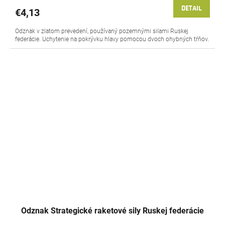
DETAIL
€4,13
Odznak v zlatom prevedení, používaný pozemnými silami Ruskej
federácie. Uchytenie na pokrývku hlavy pomocou dvoch ohybných tŕňov.
Odznak Strategické raketové sily Ruskej federácie