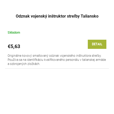
Odznak vojenský inštruktor streľby Taliansko
Skladom
DETAIL
€5,63
Originálne kovový smaltovaný odznak vojenského inštruktora streľby.
Používa sa na identifikáciu kvalifikovaného personálu v talianskej armáde
a ozbrojených zložkách.