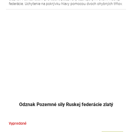
federácie. Uchytenie na pokrývku hlavy pomocou dvoch ohybných tŕňov.
Odznak Pozemné sily Ruskej federácie zlatý
Vypredané