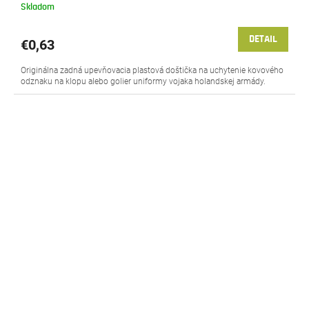
Skladom
DETAIL
€0,63
Originálna zadná upevňovacia plastová doštička na uchytenie kovového
odznaku na klopu alebo golier uniformy vojaka holandskej armády.