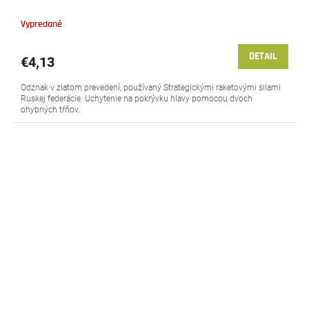
Vypredané
DETAIL
€4,13
Odznak v zlatom prevedení, používaný Strategickými raketovými silami
Ruskej federácie. Uchytenie na pokrývku hlavy pomocou dvoch
ohybných tŕňov.