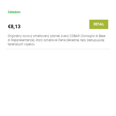
Skladom
DETAIL
€8,13
Originálny kovový smaltovaný odznak zvaný COBAR (Consiglio di Base
di Rappresentanza), ktorý označoval člena základnej rady zastupujúcej
talianskych vojakov.