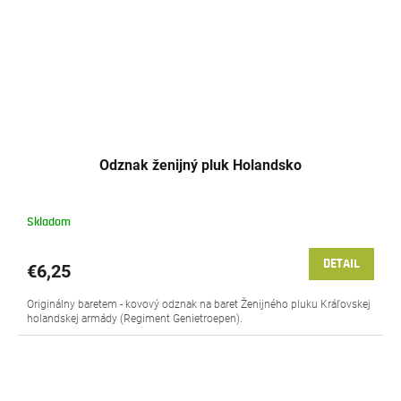
Odznak ženijný pluk Holandsko
Skladom
DETAIL
€6,25
Originálny baretem - kovový odznak na baret Ženijného pluku Kráľovskej
holandskej armády (Regiment Genietroepen).