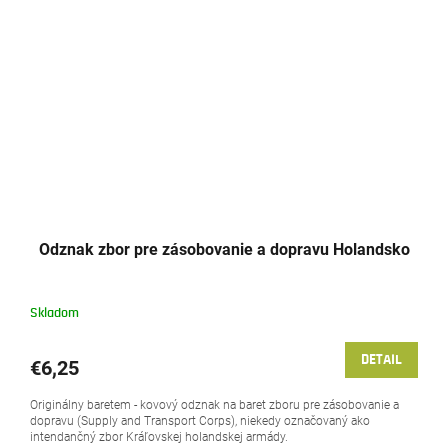
Odznak zbor pre zásobovanie a dopravu Holandsko
Skladom
DETAIL
€6,25
Originálny baretem - kovový odznak na baret zboru pre zásobovanie a
dopravu (Supply and Transport Corps), niekedy označovaný ako
intendančný zbor Kráľovskej holandskej armády.