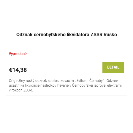
Odznak černobyľského likvidátora ZSSR Rusko
Vypredané
DETAIL
€14,38
Originálny ruský odznak so skrutkovacím závitom. Černobyľ - Odznak
účastníka likvidácie následkov havárie v Černobyľskej jadrovej elektrárni
v rokoch ZSSR.