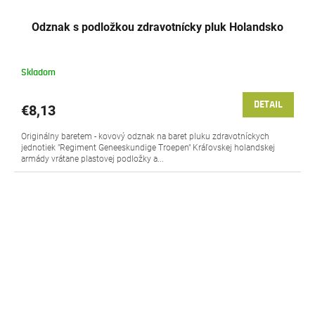
Odznak s podložkou zdravotnícky pluk Holandsko
Skladom
DETAIL
€8,13
Originálny baretem - kovový odznak na baret pluku zdravotníckych
jednotiek "Regiment Geneeskundige Troepen" Kráľovskej holandskej
armády vrátane plastovej podložky a...