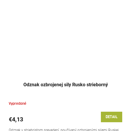
Odznak ozbrojenej sily Rusko strieborný
Vypredané
DETAIL
€4,13
Odznak v striebristom prevedení, používaný ozbrojenými silami Ruskej