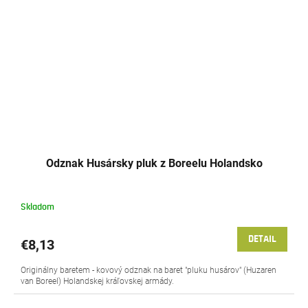
Odznak Husársky pluk z Boreelu Holandsko
Skladom
DETAIL
€8,13
Originálny baretem - kovový odznak na baret "pluku husárov" (Huzaren
van Boreel) Holandskej kráľovskej armády.