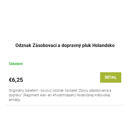
Odznak Zásobovací a dopravný pluk Holandsko
Skladom
DETAIL
€6,25
Originálny baretem - kovový odznak na baret "Zboru zásobovania a
dopravy" (Regiment Aan- en Afvoertroepen) Holandskej kráľovskej
armády.