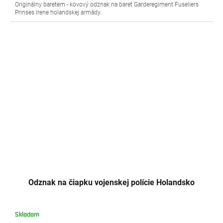
Originálny baretem - kovový odznak na baret Garderegiment Fuseliers
Prinses Irene holandskej armády.
Odznak na čiapku vojenskej polície Holandsko
Skladom