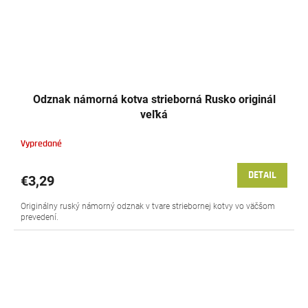
Odznak námorná kotva strieborná Rusko originál
veľká
Vypredané
DETAIL
€3,29
Originálny ruský námorný odznak v tvare striebornej kotvy vo väčšom
prevedení.