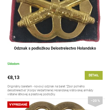
o
r
v
o
d
u
k
t
o
v
Odznak s podložkou Delostrelectvo Holandsko
Skladom
DETAIL
€8,13
Originálny baretem - kovový odznak na baret "Zbor poľného
delostrelectva" (Korps Veldartillerie) Holandskej kráľovskej armády
vrátane látkovej a plastovej podložky.
–20 %
VYPREDANÉ