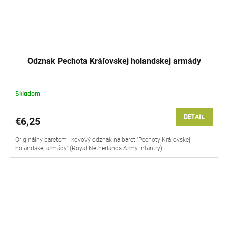
Odznak Pechota Kráľovskej holandskej armády
Skladom
DETAIL
€6,25
Originálny baretem - kovový odznak na baret "Pechoty Kráľovskej
holandskej armády" (Royal Netherlands Army Infantry).