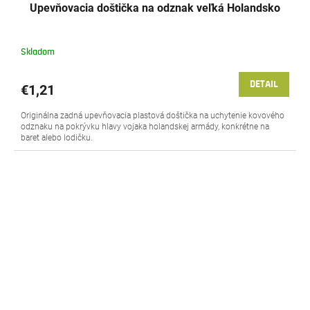
Upevňovacia doštička na odznak veľká Holandsko
Skladom
DETAIL
€1,21
Originálna zadná upevňovacia plastová doštička na uchytenie kovového
odznaku na pokrývku hlavy vojaka holandskej armády, konkrétne na
baret alebo lodičku.