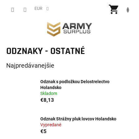
Prejsť
NÁKU
na
EUR
obsah
KOŠÍ
ODZNAKY - OSTATNÉ
Najpredávanejšie
Odznak s podložkou Delostrelectvo
Holandsko
Skladom
€8,13
Odznak Strážny pluk lovcov Holandsko
Vypredané
€5