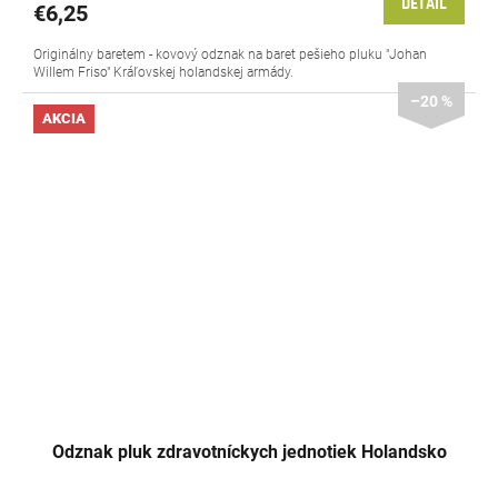
DETAIL
€6,25
Originálny baretem - kovový odznak na baret pešieho pluku "Johan
Willem Friso" Kráľovskej holandskej armády.
–20 %
AKCIA
Odznak pluk zdravotníckych jednotiek Holandsko