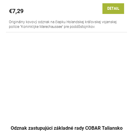
DETAIL
€7,29
Originálny kovový odznak na čiapku Holandskej kráľovskej vojenskej
polície "Koninklijke Marechaussee" pre poddôstojníkov.
Odznak zastupujúci základné rady COBAR Taliansko