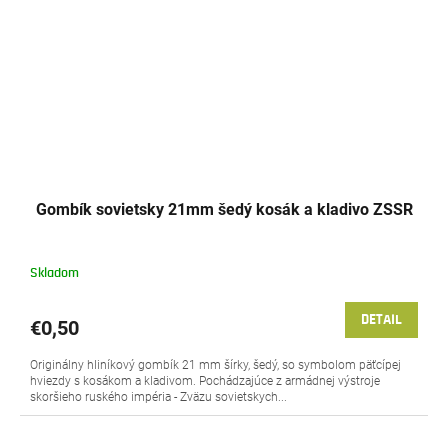
Gombík sovietsky 21mm šedý kosák a kladivo ZSSR
Skladom
DETAIL
€0,50
Originálny hliníkový gombík 21 mm šírky, šedý, so symbolom päťcípej
hviezdy s kosákom a kladivom. Pochádzajúce z armádnej výstroje
skoršieho ruského impéria - Zväzu sovietskych...