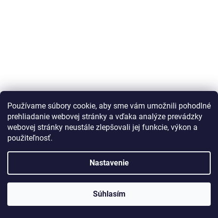
Odznak na čiapku admirála ruského námorníctva
Používame súbory cookie, aby sme vám umožnili pohodlné
prehliadanie webovej stránky a vďaka analýze prevádzky
webovej stránky neustále zlepšovali jej funkcie, výkon a
Vypredané
použiteľnosť.
DETAIL
€5,21
Nastavenie
Originálny odznak čiapky admirála ruského námorníctva, známy aj ako
kokarda, určený pre admirálov a dôstojníkov ruského námorníctva.
Súhlasím