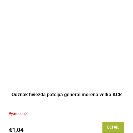
Odznak hviezda päťcípa generál morená veľká AČR
Vypredané
DETAIL
€1,04