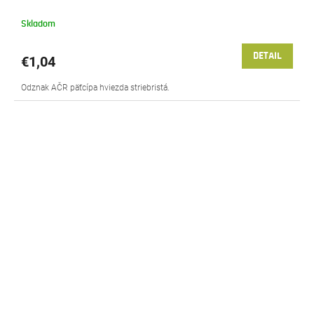
Skladom
DETAIL
€1,04
Odznak AČR päťcípa hviezda striebristá.