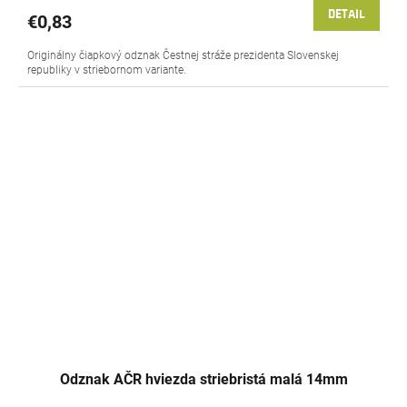
DETAIL
€0,83
Originálny čiapkový odznak Čestnej stráže prezidenta Slovenskej
republiky v striebornom variante.
Odznak AČR hviezda striebristá malá 14mm