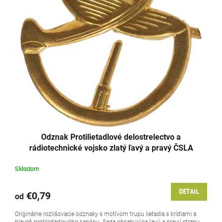
Odznak Protilietadlové delostrelectvo a
rádiotechnické vojsko zlatý ľavý a pravý ČSLA
originál
Skladom
DETAIL
€0,79
od
Originálne rozlišovacie odznaky s motívom trupu lietadla s krídlami a