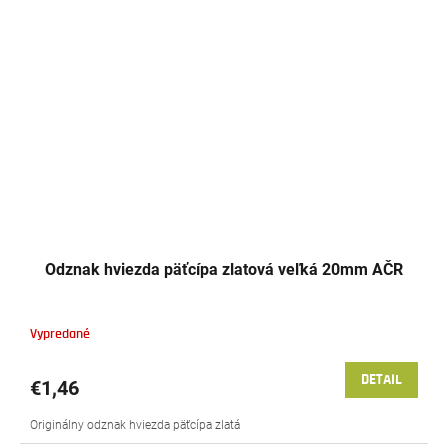
Odznak hviezda päťcípa zlatová veľká 20mm AČR
Vypredané
DETAIL
€1,46
Originálny odznak hviezda päťcípa zlatá