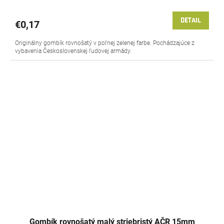
DETAIL
€0,17
Originálny gombík rovnošatý v poľnej zelenej farbe. Pochádzajúce z
vybavenia Československej ľudovej armády.
Gombík rovnošatý malý striebristý AČR 15mm