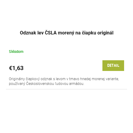
Odznak lev ČSLA morený na čiapku originál
Skladom
DETAIL
€1,63
Originálny čiapkový odznak s levom v tmavo hnedej morenej variante,
používaný Československou ľudovou armádou.