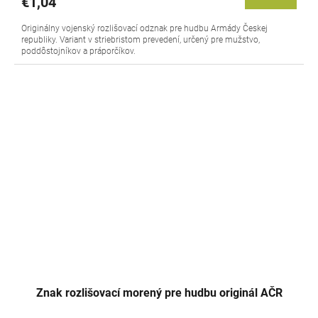
€1,04
Originálny vojenský rozlišovací odznak pre hudbu Armády Českej
republiky. Variant v striebristom prevedení, určený pre mužstvo,
poddôstojníkov a práporčíkov.
Znak rozlišovací morený pre hudbu originál AČR