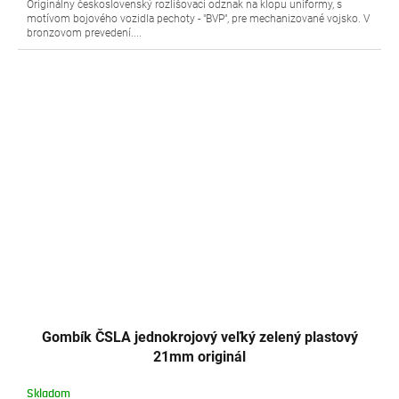
Originálny československý rozlišovací odznak na klopu uniformy, s
motívom bojového vozidla pechoty - "BVP", pre mechanizované vojsko. V
bronzovom prevedení....
Gombík ČSLA jednokrojový veľký zelený plastový
21mm originál
Skladom