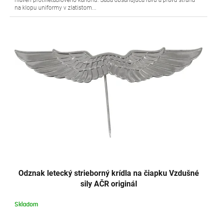
hlaveň protilietadlového kanónu. Sada obsahujúca ľavú a pravú stranu
na klopu uniformy v zlatistom...
Odznak letecký strieborný krídla na čiapku Vzdušné
sily AČR originál
Skladom