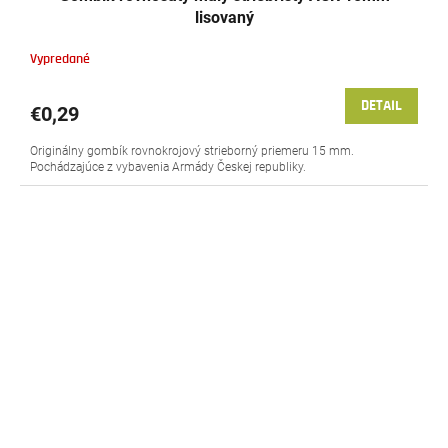
lisovaný
Vypredané
DETAIL
€0,29
Originálny gombík rovnokrojový strieborný priemeru 15 mm.
Pochádzajúce z vybavenia Armády Českej republiky.