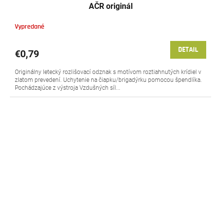
AČR originál
Vypredané
DETAIL
€0,79
Originálny letecký rozlišovací odznak s motívom roztiahnutých krídiel v
zlatom prevedení. Uchytenie na čiapku/brigadýrku pomocou špendlíka.
Pochádzajúce z výstroja Vzdušných síl...