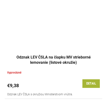
Odznak LEV ČSLA na čiapku MV strieborné
lemovanie (listové okružie)
Vypredané
DETAIL
€9,38
Odznak LEV ČSLA s okružiou Ministerstvom vnútra.