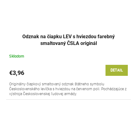
Odznak na čiapku LEV s hviezdou farebný
smaltovaný ČSLA originál
Skladom
DETAIL
€3,96
Originálny čiapkový smaltovaný odznak štátneho symbolu
Československého levíčka s hviezdou na červenom poli. Pochádzajúce z
výstroja Československej ľudovej armády.