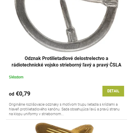
o
r
v
o
d
u
k
t
o
v
Odznak Protilietadlové delostrelectvo a
rádiotechnické vojsko strieborný ľavý a pravý ČSLA
originál
Skladom
DETAIL
€0,79
od
Originálne rozlišovacie odznaky s motívom trupu lietadla s krídlami a
hlaveň protilietadlového kanónu. Sada obsahujúca ľavú a pravú stranu
na klopu uniformy v striebornom...