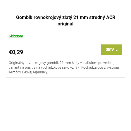
Gombík rovnokrojový zlatý 21 mm stredný AČR
originál
Skladom
DETAIL
€0,29
Originálny rovnokrojový gombík 21 mm šírky v zlatistom prevedení,
variant na prišitie na vychádzkové sako vz. 97. Pochádzajúce z výstroja
Armády Českej republiky.