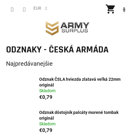
Prejsť
NÁKU
na
EUR
obsah
KOŠÍ
ODZNAKY - ČESKÁ ARMÁDA
Najpredávanejšie
Odznak ČSLA hviezda zlatavá veľká 22mm
originál
Skladom
€0,79
Odznak dôstojník palcáty morené tombak
originál
Skladom
€0,79