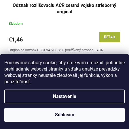
Odznak rozlišovaciu AČR cestná vojsko strieborný
originál
Skladom
DETAIL
€1,46
Originálne odznak CESTNÁ VOJSKO používaný armádou AČR.
Používame súbory cookie, aby sme vám umožnili pohodlné
prehliadanie webovej stránky a vďaka analýze prevádzky
webovej stránky neustále zlepšovali jej funkcie, výkon a
použiteľnosť.
Nastavenie
Súhlasím