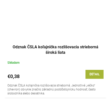
Odznak ČSLA koľajnička rozlišovacia strieborná
široká liata
Skladom
DETAIL
€0,38
Odznak ČSLA koľajnička rozlišovacia strieborná. Jednotlivé „véčko“
(chevron) obvykle značilo základnú poddôstojnícku hodnosť, často
slobodníka alebo desiatnika.