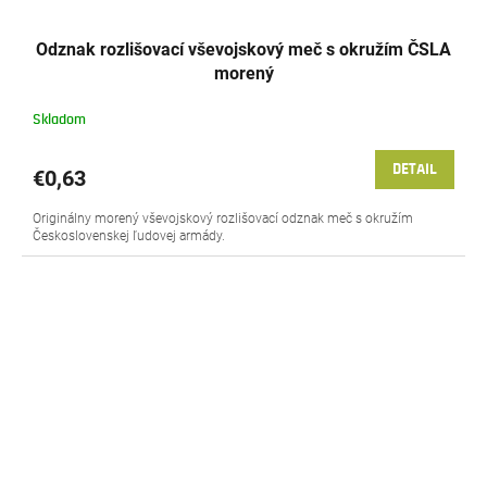
Odznak rozlišovací vševojskový meč s okružím ČSLA
morený
Skladom
DETAIL
€0,63
Originálny morený vševojskový rozlišovací odznak meč s okružím
Československej ľudovej armády.