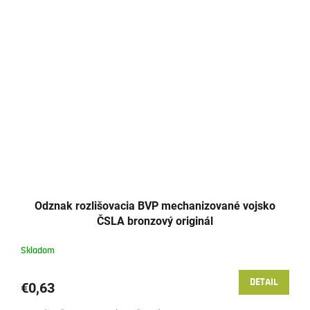
Odznak rozlišovacia BVP mechanizované vojsko
ČSLA bronzový originál
Skladom
DETAIL
€0,63