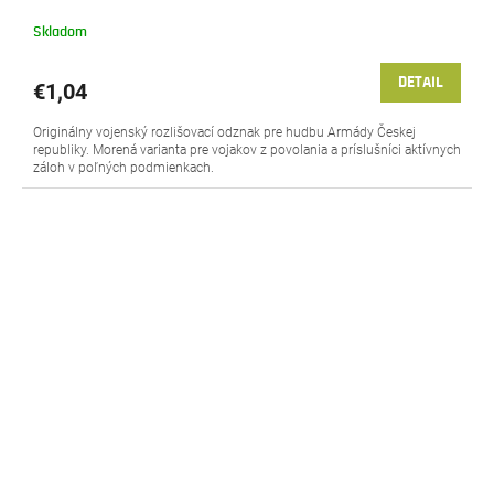
Skladom
DETAIL
€1,04
Originálny vojenský rozlišovací odznak pre hudbu Armády Českej
republiky. Morená varianta pre vojakov z povolania a príslušníci aktívnych
záloh v poľných podmienkach.