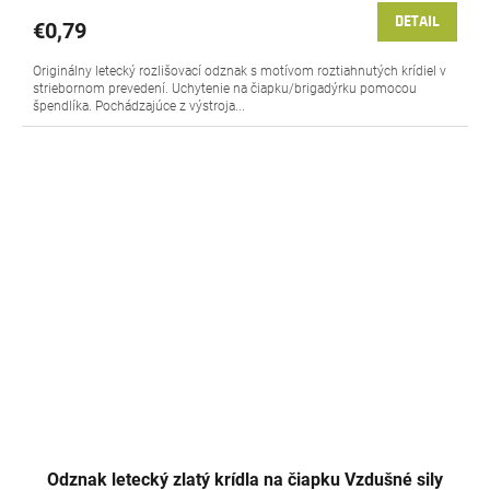
DETAIL
€0,79
Originálny letecký rozlišovací odznak s motívom roztiahnutých krídiel v
striebornom prevedení. Uchytenie na čiapku/brigadýrku pomocou
špendlíka. Pochádzajúce z výstroja...
Odznak letecký zlatý krídla na čiapku Vzdušné sily