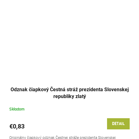
Odznak čiapkový Čestná stráž prezidenta Slovenskej
republiky zlatý
Skladom
DETAIL
€0,83
Originálny čiapkový odznak Čestnej stráže prezidenta Slovenskej