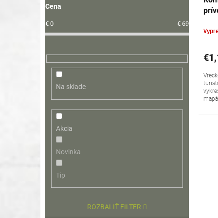
Cena
prí
€
0
€
69
Vypr
€1,
Vreck
turis
Na sklade
vykre
mapác
Akcia
Novinka
Tip
ROZBALIŤ FILTER