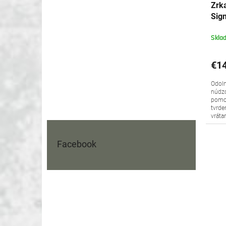
Zrk
Sig
SG
Skla
€14
Odoln
núdzo
pomoc
tvrde
vráta
Facebook