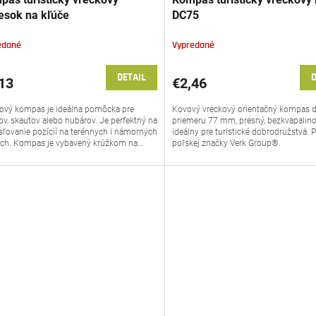
vesok na kľúče
DC75
edané
Vypredané
DETAIL
D
13
€2,46
ový kompas je ideálna pomôcka pre
Kovový vreckový orientačný kompas d
tov, skautov alebo hubárov. Je perfektný na
priemeru 77 mm, presný, bezkvapalino
sľovanie pozícií na terénnych i námorných
ideálny pre turistické dobrodružstvá. 
h. Kompas je vybavený krúžkom na...
poľskej značky Verk Group®.