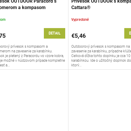
vesok OUTDOOR Paracord s
Prívesok OUTDOOR s komp
lomerom a kompasom
Cattara®
tara®
dom
Vypredané
DETAIL
D
75
€5,46
oorový prívesok s kompasom a
Outdoorový prívesok s kompasom na
merom na zavesenie za karabínku.
zavesenie za karabínku, prípadne kľúč
sok je pletený z Paracordu vo vzore kobra,
Celková dĺžka tohto doplnku je cca 10
 je možné v núdzovom prípade kompletne
karabínkou. Ide o užitočný doplnok do 
esť a...
ktorý...