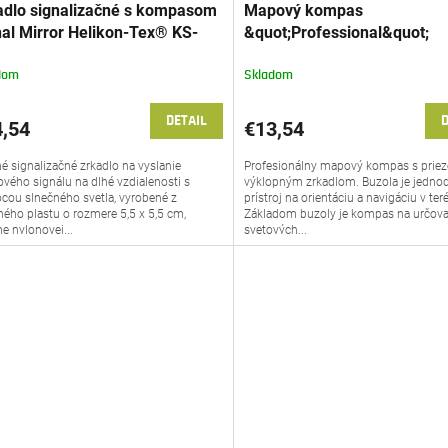
adlo signalizačné s kompasom
Mapový kompas
nal Mirror Helikon-Tex® KS-
&quot;Professional&quot;
M-AC
skladacia buzola MFH® Adv
dom
Skladom
DETAIL
D
,54
€13,54
é signalizačné zrkadlo na vyslanie
Profesionálny mapový kompas s prie
vého signálu na dlhé vzdialenosti s
výklopným zrkadlom. Buzola je jedno
ou slnečného svetla, vyrobené z
prístroj na orientáciu a navigáciu v ter
ného plastu o rozmere 5,5 x 5,5 cm,
Základom buzoly je kompas na určova
ne nylonovej...
svetových...