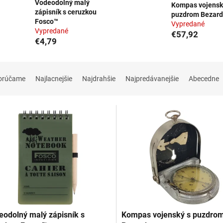
Vodeodolný malý
Kompas vojensk
zápisník s ceruzkou
puzdrom Bezar
Fosco™
Vypredané
Vypredané
€57,92
€4,79
orúčame
Najlacnejšie
Najdrahšie
Najpredávanejšie
Abecedne
eodolný malý zápisník s
Kompas vojenský s puzdro