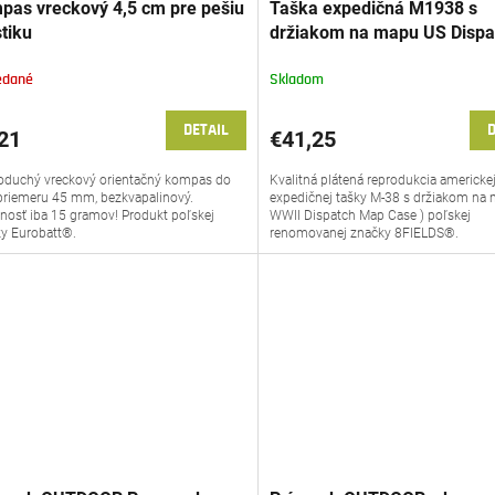
pas vreckový 4,5 cm pre pešiu
Taška expedičná M1938 s
stiku
držiakom na mapu US Dispa
Map Case Khaki 8FIELDS® 
Repro
edané
Skladom
DETAIL
D
21
€41,25
duchý vreckový orientačný kompas do
Kvalitná plátená reprodukcia americke
priemeru 45 mm, bezkvapalinový.
expedičnej tašky M-38 s držiakom na
osť iba 15 gramov! Produkt poľskej
WWII Dispatch Map Case ) poľskej
y Eurobatt®.
renomovanej značky 8FIELDS®.