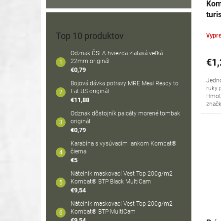
Kom
turi
Top 10 produktov
Vypr
Odznak ČSLA hviezda zlatavá veľká
€1,
22mm originál
€0,79
Jedno
Bojová dávka potravy MRE Meal Ready to
ruky 
Eat US originál
Hmotn
€11,88
značk
Odznak dôstojník palcáty morené tombak
originál
€0,79
Karabína s vysúvacím lankom Kombat®
čierna
€5
Nátelník maskovací Vest Top 200g/m2
Kombat® BTP Black MultiCam
€9,54
Nátelník maskovací Vest Top 200g/m2
Kombat® BTP MultiCam
€9,54