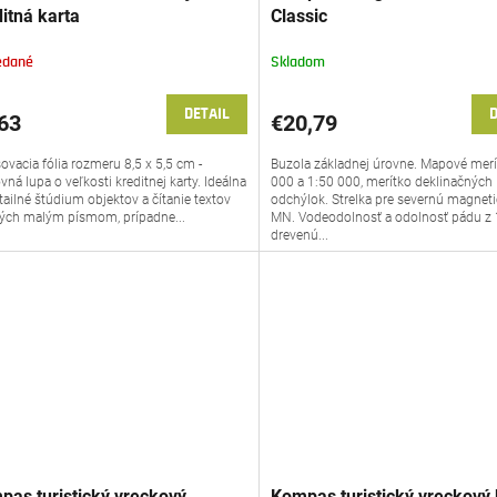
itná karta
Classic
edané
Skladom
DETAIL
D
63
€20,79
ovacia fólia rozmeru 8,5 x 5,5 cm -
Buzola základnej úrovne. Mapové merí
vná lupa o veľkosti kreditnej karty. Ideálna
000 a 1:50 000, merítko deklinačných
tailné štúdium objektov a čítanie textov
odchýlok. Strelka pre severnú magnet
ých malým písmom, prípadne...
MN. Vodeodolnosť a odolnosť pádu z
drevenú...
pas turistický vreckový
Kompas turistický vreckový