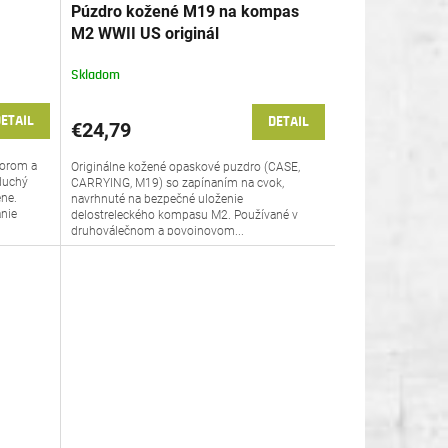
Púzdro kožené M19 na kompas
M2 WWII US originál
enture
Skladom
ETAIL
DETAIL
€24,79
zorom a
Originálne kožené opaskové puzdro (CASE,
duchý
CARRYING, M19) so zapínaním na cvok,
éne.
navrhnuté na bezpečné uloženie
nie
delostreleckého kompasu M2. Používané v
druhoválečnom a povojnovom...