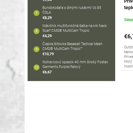
Prí
tep
Bundokošeľa s dlhými rukávmi Vz.85
ČSLA
Cat
€8,29
Skla
Nákrčník multifunkčná šatka na krk Neck
Scarf CMG® MultiCam Tropic
€6,
€4,29
Čiapka šiltovka Baseball Tactical Mesh
Outd
CMG® MultiCam Tropic™
teplo
€10,79
Príve
ktorý
Nohavicový opasok 40 mm široký Fostex
rozpli
Garments Purple/fialový
€6,67