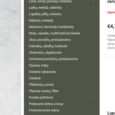
cer
Laná, šnúry, povrazy, karabíny
t
v
Látky, metráž, obliečky
o
Vypr
Lopatky, pílky, sekerky
v
Nášivky, medaily
€4,
Nohavice, bermudy, kombinézy
Nože, náradie, multifunkčné kliešte
Vodeo
Obuv, ponožky, príslušenstvo
Papie
úprav
Odznaky, výložky, hodnosti
ktorá
Ohrievače, zapaľovače
Ochranné pomôcky, príslušenstvo
Opasky, traky
Ostatné vybavenie
Ostatné
Pláštenky, pončá
Plynové masky, filtre
Puzdra pištoľová
Prepravné debny a boxy
Protichemické odevy
Lupa