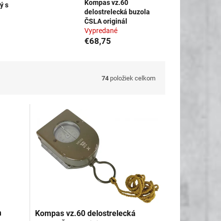
Kompas vz.60
ý s
delostrelecká buzola
d
ČSLA originál
Vypredané
€68,75
74
položiek celkom
m
Kompas vz.60 delostrelecká