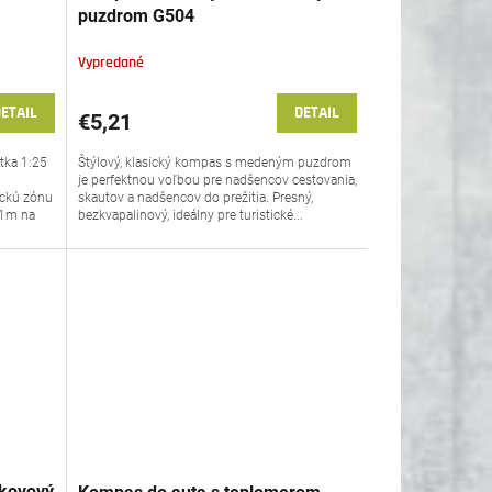
puzdrom G504
Vypredané
ETAIL
DETAIL
€5,21
tka 1:25
Štýlový, klasický kompas s medeným puzdrom
je perfektnou voľbou pre nadšencov cestovania,
ickú zónu
skautov a nadšencov do prežitia. Presný,
 1m na
bezkvapalinový, ideálny pre turistické...
 kovový