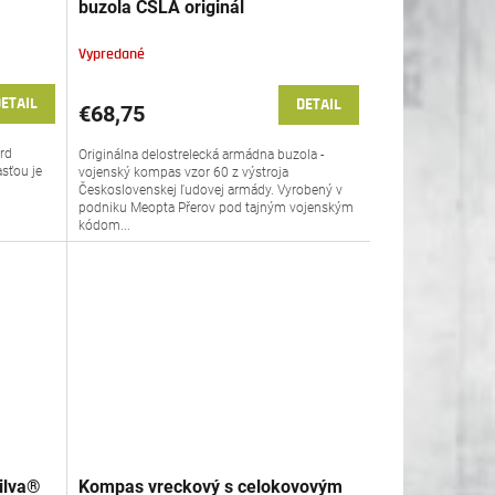
buzola ČSLA originál
Vypredané
ETAIL
DETAIL
€68,75
ard
Originálna delostrelecká armádna buzola -
sťou je
vojenský kompas vzor 60 z výstroja
Československej ľudovej armády. Vyrobený v
podniku Meopta Přerov pod tajným vojenským
kódom...
ilva®
Kompas vreckový s celokovovým