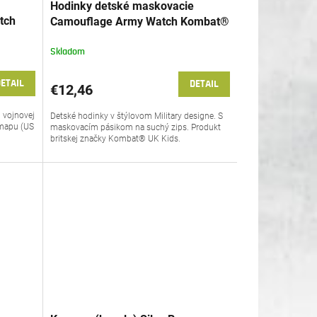
Hodinky detské maskovacie
tch
Camouflage Army Watch Kombat®
WWII
Kids
Skladom
ETAIL
DETAIL
€12,46
j vojnovej
Detské hodinky v štýlovom Military designe. S
 mapu (US
maskovacím pásikom na suchý zips. Produkt
britskej značky Kombat® UK Kids.