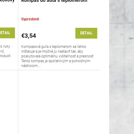
Kompas do auta s teplomerom
Vypredané
ETAIL
DETAIL
€3,54
o ruky
Kompasová guľa s teplomerom sa ľahko
vý,
inštaluje a je možné ju nastaviť tak, aby
Produkt
poskytovala optimálnu viditeľnosť a presnosť.
Tento kompas je spoľahlivým a pohodlným
nástrojom,...