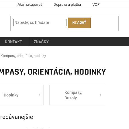
Ako nakupovať
Doprava a platba
VOP
HĽADAŤ
KONTAKT
ZNAČKY
ov
Kompasy, orientácia, hodinky
MPASY, ORIENTÁCIA, HODINKY
Kompasy,
Doplnky
Buzoly
redávanejšie