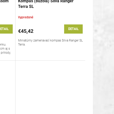
asom
Kompas (buzola) Silva Ranger
Terra SL
Vypredané
ETAIL
DETAIL
€45,42
Miniatúrny zameriavací kompas Silva Ranger SL
enku.
Terra.
 cm aj s
prírody,