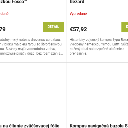
uzkou Fosco™
Bezard
edané
Vypredané
DETAIL
D
79
€57,92
dolný malý notes s drevenou ceruzkou.
Historický vojenský kompas typu Bez
r v bloku má bielu farbu so štvorčekovou
vyrobený nemeckou firmou Lufft. Súča
ou. Stránky majú vodeodolnú vrstvu,
kožený obal na bezpečné uloženie a
 umožňuje písať v daždi bez rozmazania...
prenášanie.
 na čítanie zväčšovacej fólie
Kompas navigačná buzola S