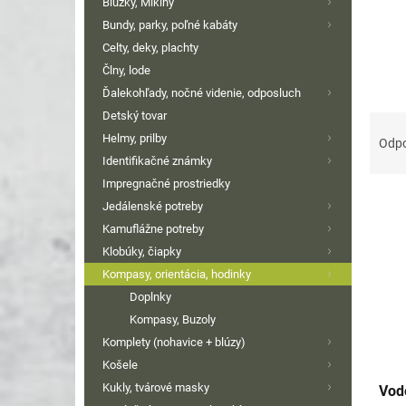
Blúzky, Mikiny
Bundy, parky, poľné kabáty
Celty, deky, plachty
Člny, lode
Ďalekohľady, nočné videnie, odposluch
Detský tovar
R
a
Helmy, prilby
Odp
d
Identifikačné známky
e
Impregnačné prostriedky
V
n
Jedálenské potreby
ý
i
Kamuflážne potreby
p
e
Klobúky, čiapky
i
p
Kompasy, orientácia, hodinky
s
r
p
Doplnky
o
r
d
Kompasy, Buzoly
o
u
Komplety (nohavice + blúzy)
d
k
Košele
u
t
Kukly, tvárové masky
Vod
k
o