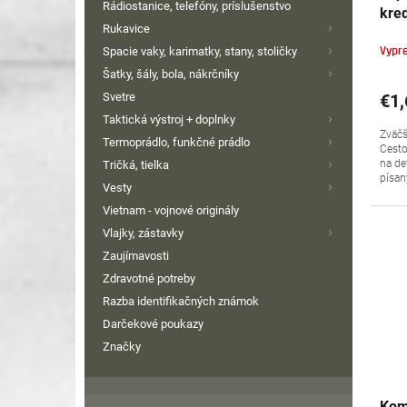
Rádiostanice, telefóny, príslušenstvo
kred
Rukavice
Spacie vaky, karimatky, stany, stoličky
Vypr
Šatky, šály, bola, nákrčníky
€1,
Svetre
Taktická výstroj + doplnky
Zväčš
Termoprádlo, funkčné prádlo
Cesto
na de
Tričká, tielka
písan
Vesty
Vietnam - vojnové originály
Vlajky, zástavky
Zaujímavosti
Zdravotné potreby
Razba identifikačných známok
Darčekové poukazy
Značky
Kom