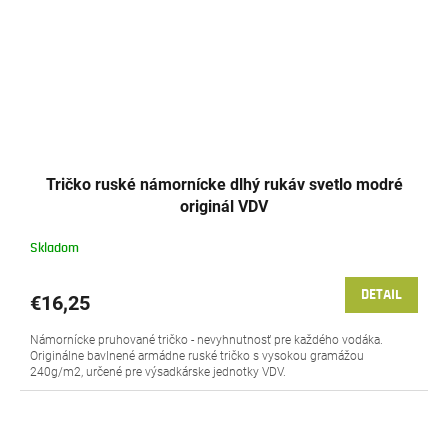
Tričko ruské námornícke dlhý rukáv svetlo modré
originál VDV
Skladom
DETAIL
€16,25
Námornícke pruhované tričko - nevyhnutnosť pre každého vodáka.
Originálne bavlnené armádne ruské tričko s vysokou gramážou
240g/m2, určené pre výsadkárske jednotky VDV.