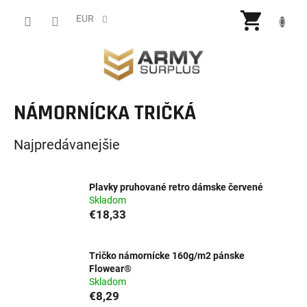
Prejsť
NÁKU
na
EUR
obsah
KOŠÍ
NÁMORNÍCKA TRIČKÁ
Najpredávanejšie
Plavky pruhované retro dámske červené
Skladom
€18,33
Tričko námornícke 160g/m2 pánske
Flowear®
Skladom
€8,29