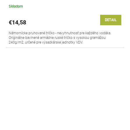
Skladom
DETAIL
€14,58
Námornícke pruhované tričko - nevyhnutnosť pre každého vodáka.
Originálne bavlnené armádne ruské tričko s vysokou gramážou
240g/m2, určené pre výsadkárske jednotky VDV.