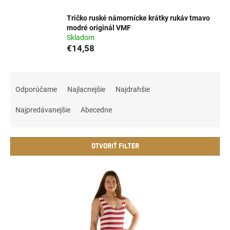
Tričko ruské námornícke krátky rukáv tmavo
modré originál VMF
Skladom
€14,58
R
a
Odporúčame
Najlacnejšie
Najdrahšie
d
e
Najpredávanejšie
Abecedne
n
i
e
OTVORIŤ FILTER
p
r
V
o
ý
d
p
u
i
k
s
t
p