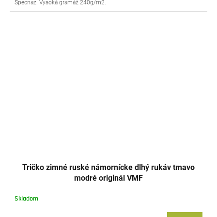
Specnaz. Vysoká gramáž 240g/m2.
Tričko zimné ruské námornícke dlhý rukáv tmavo
modré originál VMF
Skladom