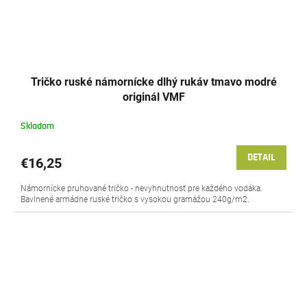
Tričko ruské námornícke dlhý rukáv tmavo modré
originál VMF
Skladom
DETAIL
€16,25
Námornícke pruhované tričko - nevyhnutnosť pre každého vodáka.
Bavlnené armádne ruské tričko s vysokou gramážou 240g/m2.