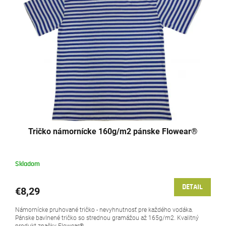
Tričko námornícke 160g/m2 pánske Flowear®
Skladom
DETAIL
€8,29
Námornícke pruhované tričko - nevyhnutnosť pre každého vodáka.
Pánske bavlnené tričko so strednou gramážou až 165g/m2. Kvalitný