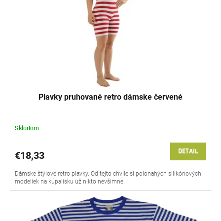
o
r
v
o
d
u
k
t
o
v
Plavky pruhované retro dámske červené
Skladom
DETAIL
€18,33
Dámske štýlové retro plavky. Od tejto chvíle si polonahých silikónových
modeliek na kúpalisku už nikto nevšimne.