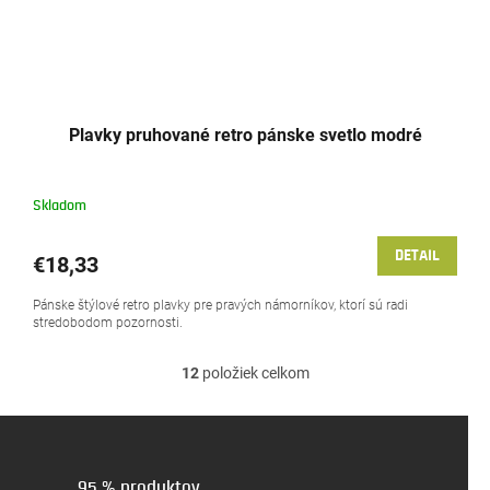
Plavky pruhované retro pánske svetlo modré
Skladom
DETAIL
€18,33
Pánske štýlové retro plavky pre pravých námorníkov, ktorí sú radi
stredobodom pozornosti.
12
položiek celkom
O
v
l
á
d
a
95 % produktov