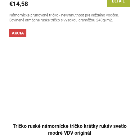
DETAIL
€14,58
Námornícke pruhované tričko - nevyhnutnosť pre každého vodáka.
Bavlnené armádne ruské tričko s vysokou gramážou 240g/m2.
AKCIA
Tričko ruské námornícke tričko krátky rukáv svetlo
modré VDV originál