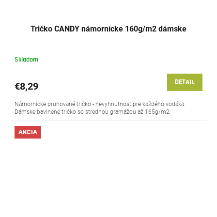
Tričko CANDY námornícke 160g/m2 dámske
Skladom
DETAIL
€8,29
Námornícke pruhované tričko - nevyhnutnosť pre každého vodáka.
Dámske bavlnené tričko so strednou gramážou až 165g/m2.
AKCIA