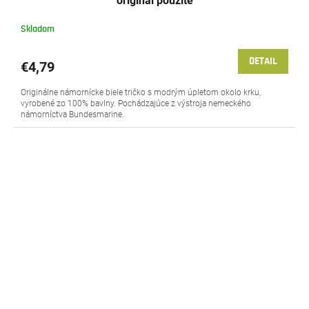
originál použité
Skladom
DETAIL
€4,79
Originálne námornícke biele tričko s modrým úpletom okolo krku,
vyrobené zo 100% bavlny. Pochádzajúce z výstroja nemeckého
námorníctva Bundesmarine.