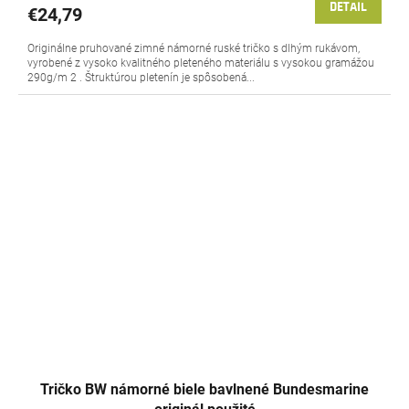
DETAIL
€24,79
Originálne pruhované zimné námorné ruské tričko s dlhým rukávom,
vyrobené z vysoko kvalitného pleteného materiálu s vysokou gramážou
290g/m 2 . Štruktúrou pletenín je spôsobená...
Tričko BW námorné biele bavlnené Bundesmarine