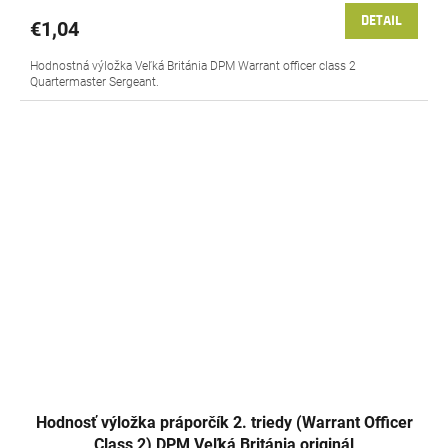
DETAIL
€1,04
Hodnostná výložka Veľká Británia DPM Warrant officer class 2
Quartermaster Sergeant.
Hodnosť výložka práporčík 2. triedy (Warrant Officer
Class 2) DPM Veľká Británia originál