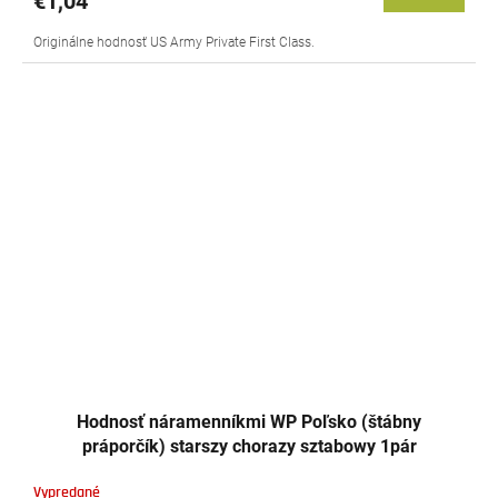
€1,04
Originálne hodnosť US Army Private First Class.
Hodnosť náramenníkmi WP Poľsko (štábny
práporčík) starszy chorazy sztabowy 1pár
Vypredané