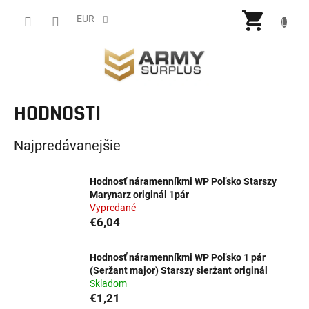
Prejsť
NÁKU
na
EUR
obsah
KOŠÍ
HODNOSTI
Najpredávanejšie
Hodnosť náramenníkmi WP Poľsko Starszy
Marynarz originál 1pár
Vypredané
€6,04
Hodnosť náramenníkmi WP Poľsko 1 pár
(Seržant major) Starszy sierżant originál
Skladom
€1,21