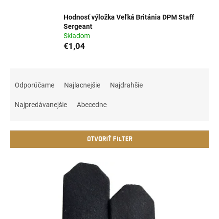
Hodnosť výložka Veľká Británia DPM Staff
Sergeant
Skladom
€1,04
R
a
Odporúčame
Najlacnejšie
Najdrahšie
d
e
Najpredávanejšie
Abecedne
n
i
e
OTVORIŤ FILTER
p
r
V
o
ý
d
p
u
i
k
s
t
p