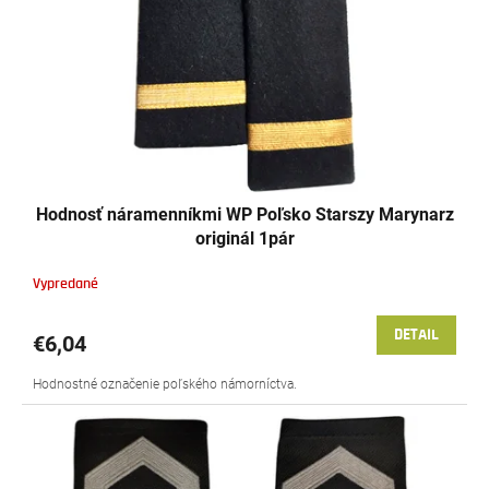
o
r
v
o
d
u
k
t
o
v
Hodnosť náramenníkmi WP Poľsko Starszy Marynarz
originál 1pár
Vypredané
DETAIL
€6,04
Hodnostné označenie poľského námorníctva.