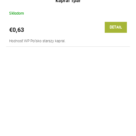
kapral 1pár
Skladom
DETAIL
€0,63
Hodnosť WP Poľsko starszy kapral.