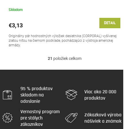
Skladom
DETAIL
€3,13
Originálny pár hodnostných výložiek desiatnika (CORPORAL) vyšívanej
zlatou niťou na čiernom podklade, pochádzajúci z výstroja americkej
armády.
21
položiek celkom
O
v
l
á
d
a
95 % produktov
Viac ako 20 000
c
skladom na
produktov
i
odoslanie
e
p
Vernostný program
r
Zákazková výroba
pre stálych
v
nášiviek a známok
zákazníkov
k