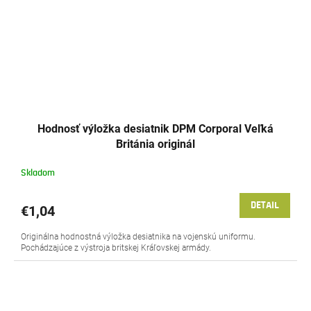
Hodnosť výložka desiatnik DPM Corporal Veľká
Británia originál
Skladom
DETAIL
€1,04
Originálna hodnostná výložka desiatnika na vojenskú uniformu.
Pochádzajúce z výstroja britskej Kráľovskej armády.