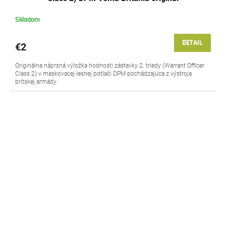
Skladom
DETAIL
€2
Originálna náprsná výložka hodnosti zástavky 2. triedy (Warrant Officer
Class 2) v maskovacej lesnej potlači DPM pochádzajúca z výstroja
britskej armády.