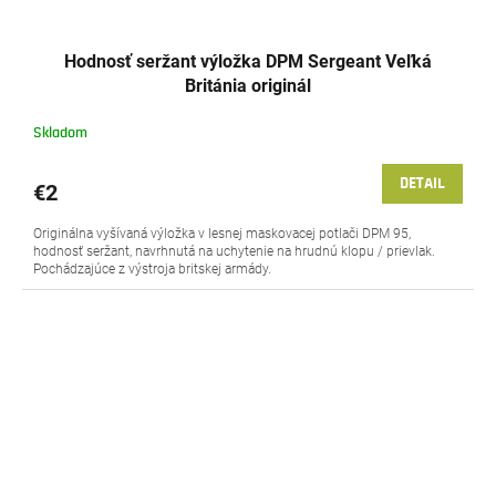
Hodnosť seržant výložka DPM Sergeant Veľká
Británia originál
Skladom
DETAIL
€2
Originálna vyšívaná výložka v lesnej maskovacej potlači DPM 95,
hodnosť seržant, navrhnutá na uchytenie na hrudnú klopu / prievlak.
Pochádzajúce z výstroja britskej armády.