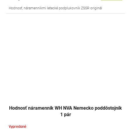
Hodnosť, náramenníkmi letecké podplukovník ZSSR originál
Hodnosť náramenník WH NVA Nemecko poddôstojník
1 pár
Vypredané