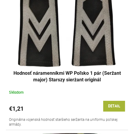
Hodnosť náramenníkmi WP Poľsko 1 pár (Seržant
major) Starszy sierżant originál
Skladom
DETAIL
€1,21
Originálna vojenská hodnosť staršieho seržanta na uniformu poľskej
armády.