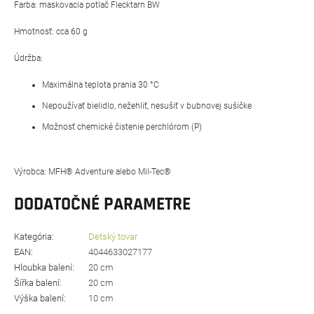
Farba: maskovacia potlač Flecktarn BW
Hmotnosť: cca 60 g
Údržba:
Maximálna teplota prania 30 °C
Nepoužívať bielidlo, nežehliť, nesušiť v bubnovej sušičke
Možnosť chemické čistenie perchlórom (P)
Výrobca: MFH® Adventure alebo Mil-Tec®
DODATOČNÉ PARAMETRE
Kategória
:
Detský tovar
EAN
:
4044633027177
Hloubka balení
:
20 cm
Šířka balení
:
20 cm
Výška balení
:
10 cm