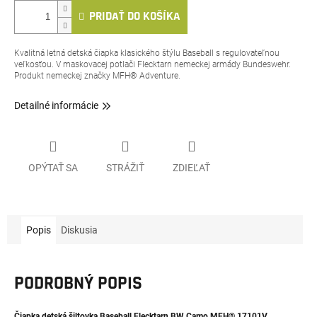
PRIDAŤ DO KOŠÍKA
Kvalitná letná detská čiapka klasického štýlu Baseball s regulovateľnou
veľkosťou. V maskovacej potlači Flecktarn nemeckej armády Bundeswehr.
Produkt nemeckej značky
MFH® Adventure.
Detailné informácie
OPÝTAŤ SA
STRÁŽIŤ
ZDIEĽAŤ
Popis
Diskusia
PODROBNÝ POPIS
Čiapka detská šiltovka Baseball Flecktarn BW Camo MFH® 17101V