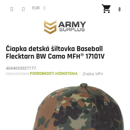
Prejsť
NÁKU
na
EUR
obsah
KOŠÍ
Čiapka detská šiltovka Baseball
Flecktarn BW Camo MFH® 17101V
4044633027177
Priemerné
Neohodnotené
PODROBNOSTI HODNOTENIA
Značka:
MFH
hodnotenie
produktu
je
0,0
z
5
hviezdičiek.