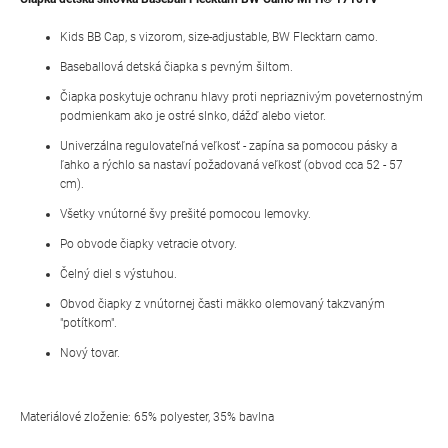
Kids BB Cap, s vizorom, size-adjustable, BW Flecktarn camo.
Baseballová detská čiapka s pevným šiltom.
Čiapka poskytuje ochranu hlavy proti nepriaznivým poveternostným
podmienkam ako je ostré slnko, dážď alebo vietor.
Univerzálna regulovateľná veľkosť - zapína sa pomocou pásky a
ľahko a rýchlo sa nastaví požadovaná veľkosť (obvod cca 52 - 57
cm).
Všetky vnútorné švy prešité pomocou lemovky.
Po obvode čiapky vetracie otvory.
Čelný diel s výstuhou.
Obvod čiapky z vnútornej časti mäkko olemovaný takzvaným
"potítkom".
Nový tovar.
Materiálové zloženie: 65% polyester, 35% bavlna