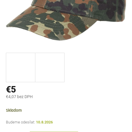
€5
€4,07 bez DPH
Jednotková
cena:
Skladom
10.8.2026