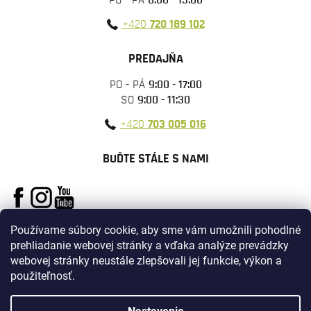
+420
720 189 102
PREDAJŇA
PO - PÁ
9:00 - 17:00
SO
9:00 - 11:30
+420
703 005 016
BUĎTE STÁLE S NAMI
Používame súbory cookie, aby sme vám umožnili pohodlné
prehliadanie webovej stránky a vďaka analýze prevádzky
webovej stránky neustále zlepšovali jej funkcie, výkon a
použiteľnosť.
Vytvoril Shoptet