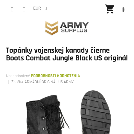
Prejsť
NÁKU
na
EUR
obsah
KOŠÍ
Topánky vojenskej kanady čierne
Boots Combat Jungle Black US originál
Priemerné
Neohodnotené
PODROBNOSTI HODNOTENIA
hodnotenie
Značka:
ARMÁDNÍ ORIGINÁL US ARMY
produktu
je
0,0
z
5
hviezdičiek.