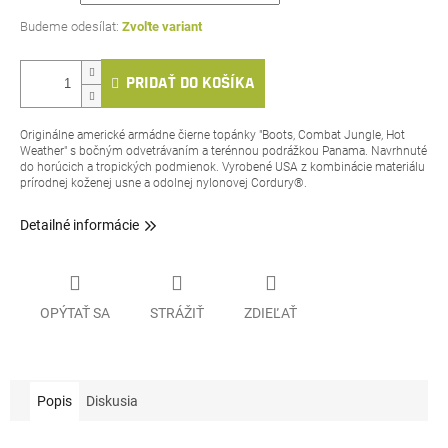
Zvoľte variant
PRIDAŤ DO KOŠÍKA
Originálne americké armádne čierne topánky "Boots, Combat Jungle, Hot
Weather" s bočným odvetrávaním a terénnou podrážkou Panama. Navrhnuté
do horúcich a tropických podmienok. Vyrobené USA z kombinácie materiálu
prírodnej koženej usne a odolnej nylonovej Cordury®.
Detailné informácie
OPÝTAŤ SA
STRÁŽIŤ
ZDIEĽAŤ
Popis
Diskusia