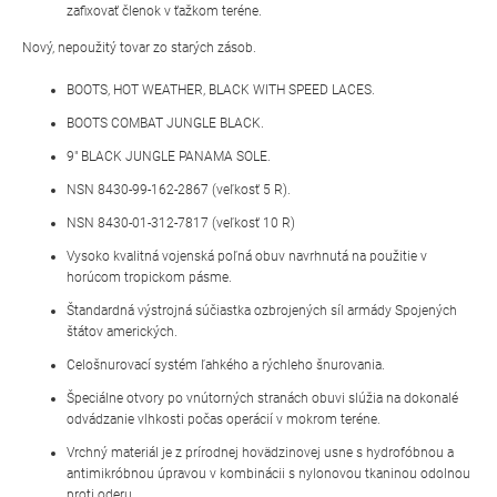
zafixovať členok v ťažkom teréne.
Nový, nepoužitý tovar zo starých zásob.
BOOTS, HOT WEATHER, BLACK WITH SPEED LACES.
BOOTS COMBAT JUNGLE BLACK.
9″ BLACK JUNGLE PANAMA SOLE.
NSN 8430-99-162-2867 (veľkosť 5 R).
NSN 8430-01-312-7817 (veľkosť 10 R)
Vysoko kvalitná vojenská poľná obuv navrhnutá na použitie v
horúcom tropickom pásme.
Štandardná výstrojná súčiastka ozbrojených síl armády Spojených
štátov amerických.
Celošnurovací systém ľahkého a rýchleho šnurovania.
Špeciálne otvory po vnútorných stranách obuvi slúžia na dokonalé
odvádzanie vlhkosti počas operácií v mokrom teréne.
Vrchný materiál je z prírodnej hovädzinovej usne s hydrofóbnou a
antimikróbnou úpravou v kombinácii s nylonovou tkaninou odolnou
proti oderu.