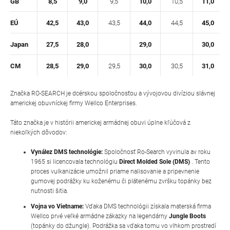
GB
8,5
9,0
9,5
10,0
10,5
11,0
EÚ
42,5
43,0
43,5
44,0
44,5
45,0
Japan
27,5
28,0
29,0
30,0
CM
28,5
29,0
29,5
30,0
30,5
31,0
Značka RO-SEARCH je dcérskou spoločnosťou a vývojovou divíziou slávnej
americkej obuvníckej firmy Wellco Enterprises.
Táto značka je v histórii americkej armádnej obuvi úplne kľúčová z
niekoľkých dôvodov:
Vynález DMS technológie:
Spoločnosť Ro-Search vyvinula av roku
1965 si licencovala technológiu
Direct Molded Sole (DMS)
. Tento
proces vulkanizácie umožnil priame nalisovanie a pripevnenie
gumovej podrážky ku koženému či plátenému zvršku topánky bez
nutnosti šitia.
Vojna vo Vietname:
Vďaka DMS technológii získala materská firma
Wellco prvé veľké armádne zákazky na legendárny
Jungle Boots
(topánky do džungle). Podrážka sa vďaka tomu vo vlhkom prostredí