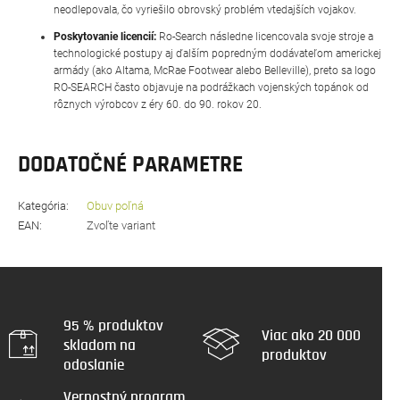
neodlepovala, čo vyriešilo obrovský problém vtedajších vojakov.
Poskytovanie licencií:
Ro-Search následne licencovala svoje stroje a
technologické postupy aj ďalším popredným dodávateľom americkej
armády (ako Altama, McRae Footwear alebo Belleville), preto sa logo
RO-SEARCH často objavuje na podrážkach vojenských topánok od
rôznych výrobcov z éry 60. do 90. rokov 20.
DODATOČNÉ PARAMETRE
Kategória
:
Obuv poľná
EAN
:
Zvoľte variant
95 % produktov
Viac ako 20 000
skladom na
produktov
odoslanie
Vernostný program