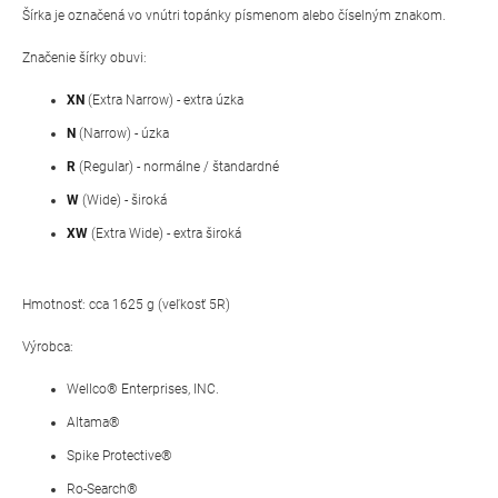
Šírka je označená vo vnútri topánky písmenom alebo číselným znakom.
Značenie šírky obuvi:
XN
(Extra Narrow) - extra úzka
N
(Narrow) - úzka
R
(Regular) - normálne / štandardné
W
(Wide) - široká
XW
(Extra Wide) - extra široká
Hmotnosť: cca 1625 g (veľkosť 5R)
Výrobca:
Wellco® Enterprises, INC.
Altama®
Spike Protective®
Ro-Search®