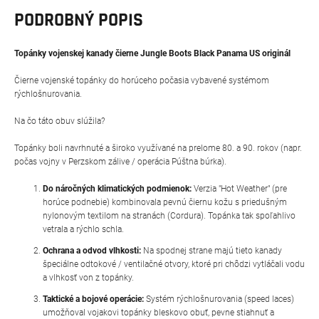
PODROBNÝ POPIS
Topánky vojenskej kanady čierne Jungle Boots Black Panama US originál
Čierne vojenské topánky do horúceho počasia vybavené systémom
rýchlošnurovania.
Na čo táto obuv slúžila?
Topánky boli navrhnuté a široko využívané na prelome 80. a 90. rokov (napr.
počas vojny v Perzskom zálive / operácia Púštna búrka).
Do náročných klimatických podmienok:
Verzia "Hot Weather" (pre
horúce podnebie) kombinovala pevnú čiernu kožu s priedušným
nylonovým textilom na stranách (Cordura). Topánka tak spoľahlivo
vetrala a rýchlo schla.
Ochrana a odvod vlhkosti:
Na spodnej strane majú tieto kanady
špeciálne odtokové / ventilačné otvory, ktoré pri chôdzi vytláčali vodu
a vlhkosť von z topánky.
Taktické a bojové operácie:
Systém rýchlošnurovania (speed laces)
umožňoval vojakovi topánky bleskovo obuť, pevne stiahnuť a