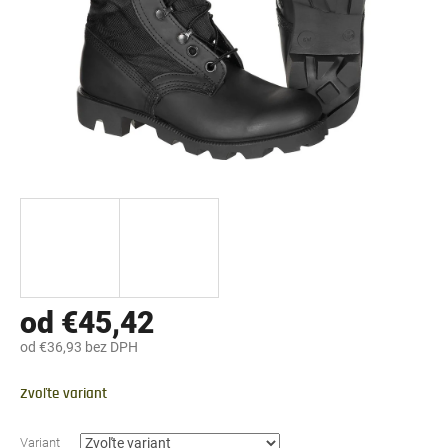
od
€45,42
od
€36,93
bez DPH
Jednotková
cena:
Zvoľte variant
Variant