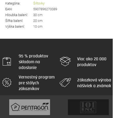
Kategória
:
Šiltovky
EAN
:
5907896270089
Hloubka balení
:
30 cm
Šířka balení
:
20 cm
Výška balení
:
10 cm
95 % produktov
Viac ako 20 000
skladom na
produktov
odoslanie
Vernostný program
Zákazková výroba
pre stálych
nášiviek a známok
zákazníkov