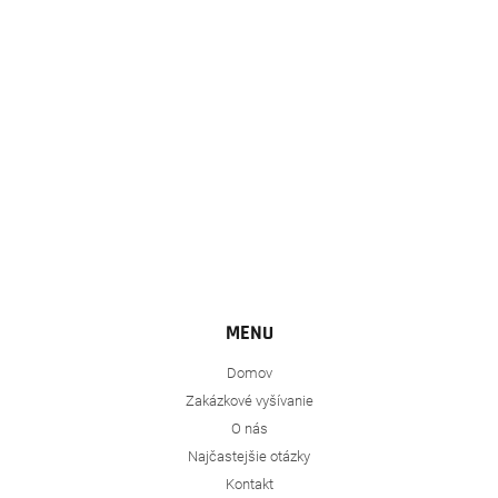
t
i
e
MENU
Domov
Zakázkové vyšívanie
O nás
Najčastejšie otázky
Kontakt