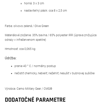
horná: 3 x 3 cm
nastaviteľný pásik: cca 8 x 2,5 cm
Farba: olivovo zelená / Olive Green
Materiálové zloženie:
35% bavlna / 65% polyester
IRR (úprava znižujúca
odrazy v infračervenom spektre)
Hmotnosť: cca 0,065 kg
Údržba:
pranie 40 ° C / normálny postup
nečistiť chemicky, nebieliť, nežehliť, nesušiť v bubnovej sušičke
Výrobca: Camo Military Gear / CMG®
DODATOČNÉ PARAMETRE