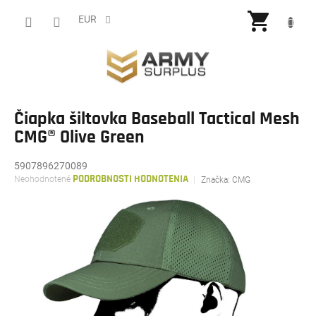
Prejsť
NÁKU
na
EUR
obsah
KOŠÍ
Čiapka šiltovka Baseball Tactical Mesh
CMG® Olive Green
5907896270089
Priemerné
Neohodnotené
PODROBNOSTI HODNOTENIA
Značka:
CMG
hodnotenie
produktu
je
0,0
z
5
hviezdičiek.