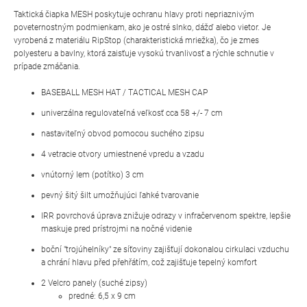
Taktická čiapka MESH poskytuje ochranu hlavy proti nepriaznivým
poveternostným podmienkam, ako je ostré slnko, dážď alebo vietor. Je
vyrobená z materiálu RipStop (charakteristická mriežka), čo je zmes
polyesteru a bavlny, ktorá zaisťuje vysokú trvanlivosť a rýchle schnutie v
prípade zmáčania.
BASEBALL MESH HAT / TACTICAL MESH CAP
univerzálna regulovateľná veľkosť cca 58 +/- 7 cm
nastaviteľný obvod pomocou suchého zipsu
4 vetracie otvory
umiestnené vpredu a vzadu
vnútorný lem (potítko) 3 cm
pevný šitý šilt umožňujúci ľahké tvarovanie
IRR povrchová úprava znižuje odrazy v infračervenom spektre, lepšie
maskuje pred prístrojmi na nočné videnie
boční "trojúhelníky" ze síťoviny zajišťují dokonalou cirkulaci vzduchu
a chrání hlavu před přehřátím, což zajišťuje tepelný komfort
2 Velcro panely (suché zipsy)
predné: 6,5 x 9 cm