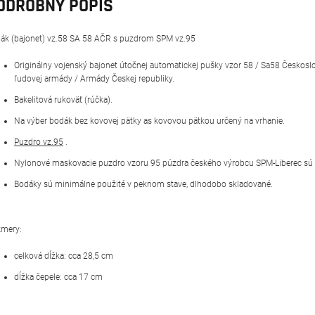
ODROBNÝ POPIS
ák (bajonet) vz.58 SA 58 AČR s puzdrom SPM vz.95
Originálny vojenský bajonet útočnej automatickej pušky vzor 58 / Sa58 Českosl
ľudovej armády / Armády Českej republiky.
Bakelitová rukoväť (rúčka).
Na výber bodák bez kovovej pätky as kovovou pätkou určený na vrhanie.
Puzdro vz.95
.
Nylonové maskovacie puzdro vzoru 95 púzdra českého výrobcu SPM-Liberec sú
Bodáky sú minimálne použité v peknom stave, dlhodobo skladované.
mery:
celková dĺžka: cca 28,5 cm
dĺžka čepele: cca 17 cm