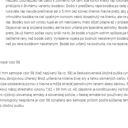
hádzalo. Dochádzalo tak často k zlomeniu rúk tam, kde končil krátky rap rukoväte
pristúpilo k štvrtému variantu bodákov. Došlo k predĺženiu rapa bodáka po celej 
rukoväte, rap navyše prečnieval asi o 5 mm cez koniec črienok hlavne preto, aby 
vrhnutého bodáka na cieľ opačným koncom nebol dosadnutý na črienku, ale na 
rap. Bodáky boli od výroby tupé ak ich nabrúseniu malo dôjsť údajne až v prípade
Objavovali sa aj brúsené bodáky, ale tie boli určené pre špeciálne jednotky. Bodák
preto, že už Nemci počas vojny prišli na to, že bodák s tupým ostrím spôsobuje 
liečiteľné rany, než bodák ostrý. Vyradenie vojaka po bodnutí neostreným bodáko
než po rane bodákom naostreným. Bodák bol určený na bodnutie, nie na rezanie
opal vzor 58
2 mm samopal vzor 58 (tiež nazývaný Sa vz. 58) je československá útočná puška vy
kou zbrojovkou Uherský Brod, určená na ničenie živej sily a ľahko obrnených cieľov. 
ncípe odoberania plynov z hlavne a môže strieľať jednotlivými ranami alebo dávkou. 
kový náboj stredného výkonu 7,62 × 39 mm vz. 43, zásobník je konštruovaný na trid
vo výzbroji slovenskej armády a slovenskej polície, v českej armáde bol používaný d
minologicky nesprávne je vzor 58 označený ako samopal, pričom podľa súčasnej ter
 o útočnú pušku.