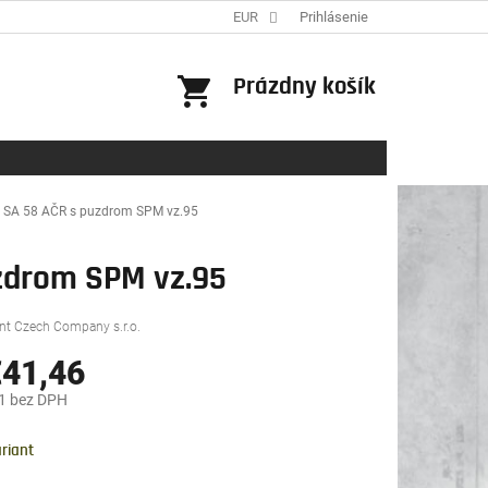
EUR
Prihlásenie
NÁKUPNÝ
Prázdny košík
KOŠÍK
8 SA 58 AČR s puzdrom SPM vz.95
uzdrom SPM vz.95
nt Czech Company s.r.o.
41,46
1
bez DPH
ová
riant