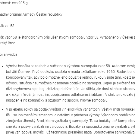
tnosť: cca 205 g
ádny originál Armády Českej republiky
ák vz. 58
ák vzor 58 je štandardným príslušenstvom samopalu vzor 58, vyrábaného v Českej 
rský Brod.
oj a výroba
Výroba bodáka sa rozbehla súčasne s výrobou samopalu vzor 58. Autorom des
bol Jiří Čermák. Prvú dodávku dostala armáda začiatkom roku 1960. Bodák bol 
koncipovaný tak, aby bolo možné jeho použitie jednou rukou všade tam, kde z 
dôvodu situácia neumožnila nasadenie bodáka na samopal. Čepeľ je skrátená tak,
dĺžka vyhovovala pri boji zblízka pri držaní rúk. Je štíhla, ale dosť silná so stre
a krátkym falošným ostrím, obojstranne odľahčená žliabkom. V chrbte rukoväte j
nasadenie na koľajničky s ozubom na spodku hlavne samopalu.
V priebehu rokov sa bodák vyrábal v niekoľkých variantoch. Všetky mali rovnaké 
líšili sa iba menšími zmenami a detailmi v priebehu výroby. Výrobcom bodáka b
zbrojovka Uherský Brod, ktorá vyrábala aj samopaly. Tu sa bodáky tiež kompletova
črienky a pošvy vyrábali iní výrobcovia. Bodáky sa spočiatku pracne vyrábali z v
prvej vzhľadovej inovácii už technikou presného liatia. Dohotovenie sa vykonáva