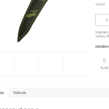
Variant
Origináln
výrobcu S
Detailné 
TLAČ
pis
Diskusia