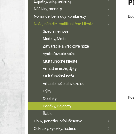
P
Lopatky, pílky, sekerky
Nášivky, medaily
Nohavice, bermudy, kombinézy
Bod
Nože, náradie, multifunkčné kliešte
Špeciálne nože
Mačety, Meče
Zatváracie a vreckové nože
Vystreľovacie nože
Multifunkčné kliešte
Armádne nože, dýky
Multifunkčné nože
Vrhacie nože a hviezdice
Dýky
Roz
Doplnky
Bodáky, Bajonety
Šable
Obuv, ponožky, príslušenstvo
Odznaky, výložky, hodnosti