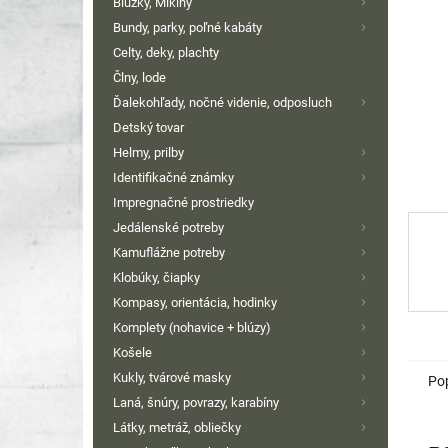
Blúzky, Mikiny
Bundy, parky, poľné kabáty
Celty, deky, plachty
Člny, lode
Ďalekohľady, nočné videnie, odposluch
Detský tovar
Helmy, prilby
Identifikačné známky
Impregnačné prostriedky
Jedálenské potreby
Kamuflážne potreby
Klobúky, čiapky
Kompasy, orientácia, hodinky
Komplety (nohavice + blúzy)
Košele
Kukly, tvárové masky
Po
Laná, šnúry, povrazy, karabíny
Látky, metráž, obliečky