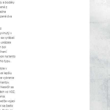
ly a bodáky
bené z
iadne
azené dva
 z
yvinutý v
 sa vyrábali
a ukázala
m bol
ľnení
nok na tento
ého typu.
dole v
val lepšiu
ne vybranie
riantov.
. Neskôr sa
vách vo VOZ,
enia
Keďže vojaci
mi sa často