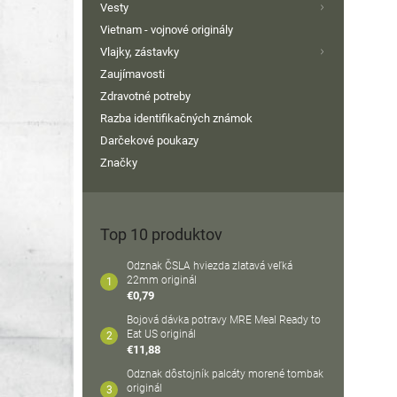
Vesty
Vietnam - vojnové originály
Vlajky, zástavky
Zaujímavosti
Zdravotné potreby
Razba identifikačných známok
Darčekové poukazy
Značky
Top 10 produktov
Odznak ČSLA hviezda zlatavá veľká
22mm originál
€0,79
Bojová dávka potravy MRE Meal Ready to
Eat US originál
€11,88
Odznak dôstojník palcáty morené tombak
originál