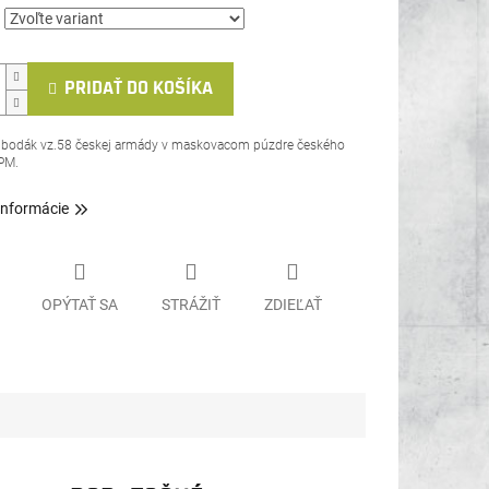
PRIDAŤ DO KOŠÍKA
y bodák vz.58 českej armády v maskovacom púzdre českého
PM.
informácie
OPÝTAŤ SA
STRÁŽIŤ
ZDIEĽAŤ