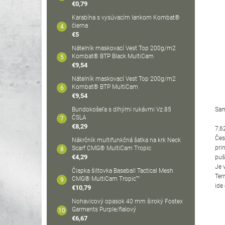
€0,79
Karabína s vysúvacím lankom Kombat®
čierna
€5
Nátelník maskovací Vest Top 200g/m2
Kombat® BTP Black MultiCam
€9,54
Nátelník maskovací Vest Top 200g/m2
Kombat® BTP MultiCam
€9,54
Sam
Bundokošeľa s dlhými rukávmi Vz.85
ČSLA
€8,29
7,6
Čes
Nákrčník multifunkčná šatka na krk Neck
pri
Scarf CMG® MultiCam Tropic
€4,29
puš
Je 
Čiapka šiltovka Baseball Tactical Mesh
Ter
CMG® MultiCam Tropic™
ide
€10,79
Nohavicový opasok 40 mm široký Fostex
Garments Purple/fialový
€6,67