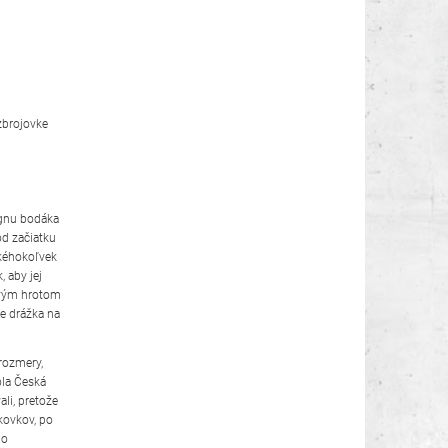
zbrojovke
ignu bodáka
od začiatku
akéhokoľvek
 aby jej
dovým hrotom
e drážka na
rozmery,
ola Česká
li, pretože
ýkovkov, po
lo