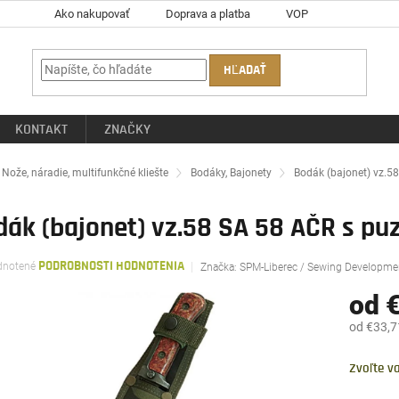
Ako nakupovať
Doprava a platba
VOP
HĽADAŤ
KONTAKT
ZNAČKY
ov
Nože, náradie, multifunkčné kliešte
Bodáky, Bajonety
Bodák (bajonet) vz.5
dák (bajonet) vz.58 SA 58 AČR s p
rné
notené
PODROBNOSTI HODNOTENIA
Značka:
SPM-Liberec / Sewing Developme
enie
tu
od
€
od
€33,7
Jednotk
čiek.
cena:
Zvoľte va