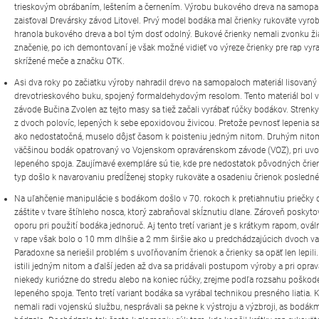
trieskovým obrábaním, leštením a černením. Výrobu bukového dreva na samopa
zaisťoval Drevársky závod Litovel. Prvý model bodáka mal črienky rukoväte vyro
hranola bukového dreva a bol tým dosť odolný. Bukové črienky nemali zvonku ž
značenie, po ich demontovaní je však možné vidieť vo výreze črienky pre rap vyr
skrížené meče a značku OTK.
Asi dva roky po začiatku výroby nahradil drevo na samopaloch materiál lisovaný
drevotrieskového buku, spojený formaldehydovým resolom. Tento materiál bol v
závode Bučina Zvolen az tejto masy sa tiež začali vyrábať rúčky bodákov. Strenky
z dvoch polovíc, lepených k sebe epoxidovou živicou. Pretože pevnosť lepenia s
ako nedostatočná, muselo dôjsť časom k poisteniu jedným nitom. Druhým nito
väčšinou bodák opatrovaný vo Vojenskom opravárenskom závode (VOZ), pri uvo
lepeného spoja. Zaujímavé exempláre sú tie, kde pre nedostatok pôvodných črie
typ došlo k navarovaniu predĺženej stopky rukoväte a osadeniu črienok posledn
Na uľahčenie manipulácie s bodákom došlo v 70. rokoch k pretiahnutiu priečky 
záštite v tvare štíhleho nosca, ktorý zabraňoval skĺznutiu dlane. Zároveň poskyto
oporu pri použití bodáka jednoruč. Aj tento tretí variant je s krátkym rapom, ovál
v rape však bolo o 10 mm dlhšie a 2 mm širšie ako u predchádzajúcich dvoch va
Paradoxne sa neriešil problém s uvoľňovaním črienok a črienky sa opäť len lepili
istili jedným nitom a ďalší jeden až dva sa pridávali postupom výroby a pri opra
niekedy kuriózne do stredu alebo na koniec rúčky, zrejme podľa rozsahu poškod
lepeného spoja. Tento tretí variant bodáka sa vyrábal technikou presného liatia. 
nemali radi vojenskú službu, nesprávali sa pekne k výstroju a výzbroji, as bodák