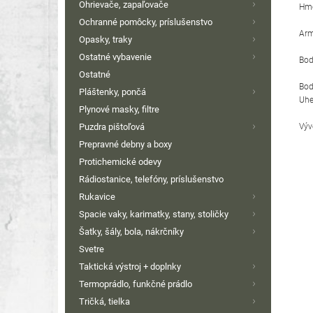
Ohrievače, zapaľovače
Hmo
Ochranné pomôcky, príslušenstvo
Arm
Opasky, traky
Ostatné vybavenie
Bod
Ostatné
Bod
Pláštenky, pončá
Uhe
Plynové masky, filtre
Výv
Puzdra pištoľová
Prepravné debny a boxy
Protichemické odevy
Rádiostanice, telefóny, príslušenstvo
Rukavice
Spacie vaky, karimatky, stany, stoličky
Šatky, šály, bola, nákrčníky
Svetre
Taktická výstroj + doplnky
Termoprádlo, funkčné prádlo
Tričká, tielka