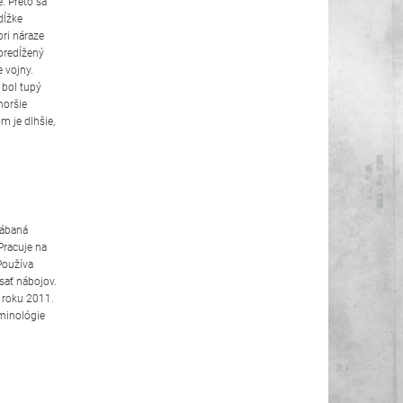
. Preto sa
dĺžke
pri náraze
predĺžený
 vojny.
 bol tupý
horšie
m je dlhšie,
.
rábaná
Pracuje na
Používa
sať nábojov.
o roku 2011.
minológie