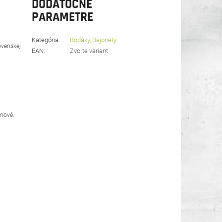
DODATOČNÉ
PARAMETRE
Kategória
:
Bodáky, Bajonety
ovenskej
EAN
:
Zvoľte variant
 nové.