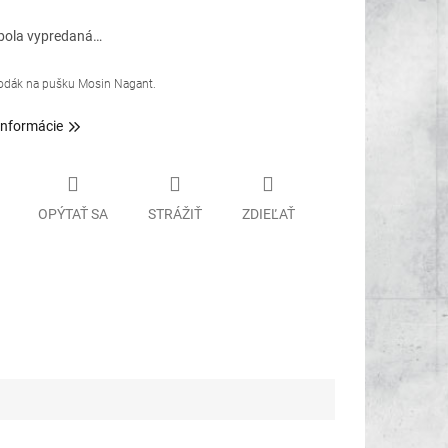
bola vypredaná…
odák na pušku Mosin Nagant.
informácie
OPÝTAŤ SA
STRÁŽIŤ
ZDIEĽAŤ