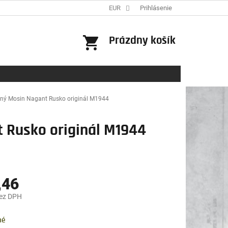
EUR
Prihlásenie
NÁKUPNÝ
Prázdny košík
KOŠÍK
pný Mosin Nagant Rusko originál M1944
t Rusko originál M1944
,46
bez DPH
ová
né