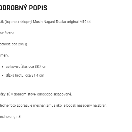
ODROBNÝ POPIS
ák (bajonet) sklopný Mosin Nagant Rusko originál M1944
ba: čierna
tnosť: cca 295 g
mery:
celková dĺžka: cca 38,7 cm
dĺžka hrotu: cca 31,4 cm
áky sú v dobrom stave, dlhodobo skladované.
ledné foto zobrazuje mechanizmus ako je bodák nasadený na zbraň.
ádne originál