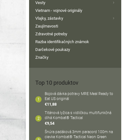
Vesty
Vietnam - vojnové originály
Vlajky, zástavky
Zaujímavosti
Zdravotné potreby
Razba identifikačných známok
Darčekové poukazy
Značky
Top 10 produktov
Bojová dávka potravy MRE Meal Ready to
Eat US originál
€11,88
Titánová lyžica s vidličkou multifunkčná
dlhá Kombat® Tactical
€9,54
Šnúra padáková 3mm paracord 100m na
cievke Kombat® Tactical Neon Green