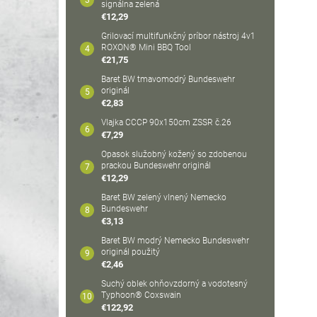
signálna zelená
€12,29
Grilovací multifunkčný príbor nástroj 4v1
ROXON® Mini BBQ Tool
€21,75
Baret BW tmavomodrý Bundeswehr
originál
€2,83
Vlajka CCCP 90x150cm ZSSR č.26
€7,29
Opasok služobný kožený so zdobenou
prackou Bundeswehr originál
€12,29
Baret BW zelený vlnený Nemecko
Bundeswehr
€3,13
Baret BW modrý Nemecko Bundeswehr
originál použitý
€2,46
Suchý oblek ohňovzdorný a vodotesný
Typhoon® Coxswain
€122,92