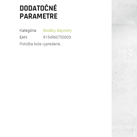
DODATOČNÉ
PARAMETRE
Kategória
:
Bodáky, Bajonety
EAN
:
9154960700003
Položka bola vypredaná…