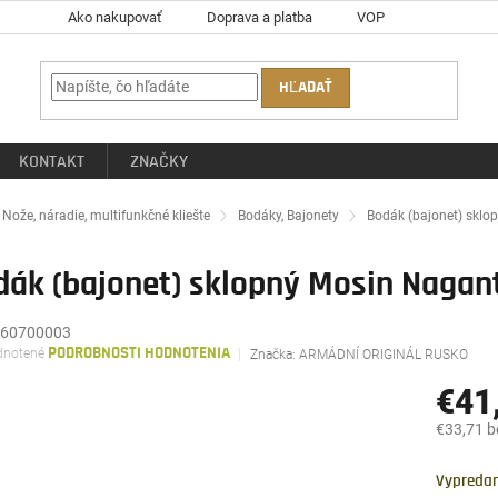
Ako nakupovať
Doprava a platba
VOP
HĽADAŤ
KONTAKT
ZNAČKY
ov
Nože, náradie, multifunkčné kliešte
Bodáky, Bajonety
Bodák (bajonet) sklo
dák (bajonet) sklopný Mosin Nagan
60700003
rné
notené
PODROBNOSTI HODNOTENIA
Značka:
ARMÁDNÍ ORIGINÁL RUSKO
enie
tu
€41
€33,71 
Jednotk
čiek.
cena:
Vypreda