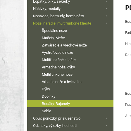
Lopatky, pílky, sekerky
P
Nášivky, medaily
Nohavice, bermudy, kombinézy
Bod
Nože, náradie, multifunkčné kliešte
Špeciálne nože
Far
Mačety, Meče
Hmo
Zatváracie a vreckové nože
Vystreľovacie nože
Roz
Multifunkčné kliešte
Armádne nože, dýky
Multifunkčné nože
Vrhacie nože a hviezdice
Dýky
Bod
Doplnky
Bodáky, Bajonety
Pos
Šable
Arm
Obuv, ponožky, príslušenstvo
Odznaky, výložky, hodnosti