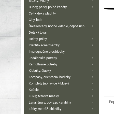
Blúzky, Mikiny
Bundy, parky, poľné kabáty
Celty, deky, plachty
Člny, lode
Ďalekohľady, nočné videnie, odposluch
Detský tovar
Helmy, prilby
Identifikačné známky
Impregnačné prostriedky
Jedálenské potreby
Kamuflážne potreby
Klobúky, čiapky
Kompasy, orientácia, hodinky
Komplety (nohavice + blúzy)
Košele
Kukly, tvárové masky
Po
Laná, šnúry, povrazy, karabíny
Látky, metráž, obliečky