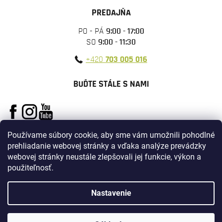
PREDAJŇA
PO - PÁ
9:00 - 17:00
SO
9:00 - 11:30
+420
703 005 016
BUĎTE STÁLE S NAMI
Používame súbory cookie, aby sme vám umožnili pohodlné
prehliadanie webovej stránky a vďaka analýze prevádzky
webovej stránky neustále zlepšovali jej funkcie, výkon a
použiteľnosť.
Vytvoril Shoptet
Nastavenie
Copyright 2026
ARMYSURPLUS
. Všetky práva vyhradené.