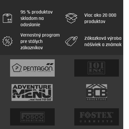
á
d
a
95 % produktov
Viac ako 20 000
c
skladom na
produktov
i
odoslanie
e
p
Vernostný program
r
Zákazková výroba
pre stálych
v
nášiviek a známok
zákazníkov
k
y
v
ý
p
i
s
u