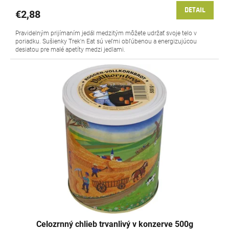
DETAIL
€2,88
Pravidelným prijímaním jedál medzitým môžete udržať svoje telo v
poriadku. Sušienky Trek'n Eat sú veľmi obľúbenou a energizujúcou
desiatou pre malé apetíty medzi jedlami.
Celozrnný chlieb trvanlivý v konzerve 500g