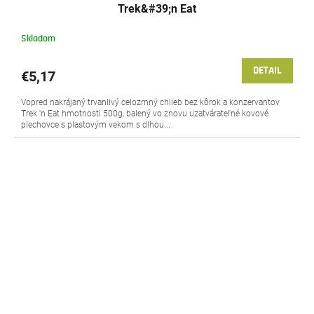
Trek&#39;n Eat
Skladom
DETAIL
€5,17
Vopred nakrájaný trvanlivý celozrnný chlieb bez kôrok a konzervantov
Trek 'n Eat hmotnosti 500g, balený vo znovu uzatvárateľné kovové
plechovce s plastovým vekom s dlhou...