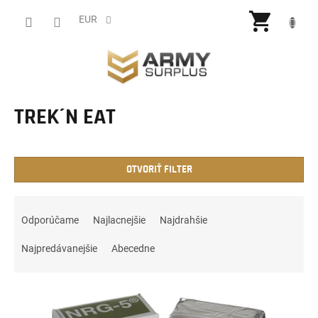
Prejsť
NÁKU
na
EUR
obsah
KOŠÍ
TREK´N EAT
OTVORIŤ FILTER
R
a
Odporúčame
Najlacnejšie
Najdrahšie
d
e
Najpredávanejšie
Abecedne
n
i
V
e
ý
p