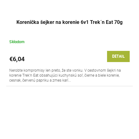
Korenička šejker na korenie 6v1 Trek´n Eat 70g
Skladom
DETAIL
€6,04
Nerobte kompromisy len preto, že ste vonku. V cestovnom šejkri na
korenie Trek'n Eat obsahujúci kuchynskú soľ, čierne a biele korenie,
cesnak, červenú papriku a zmes karí...