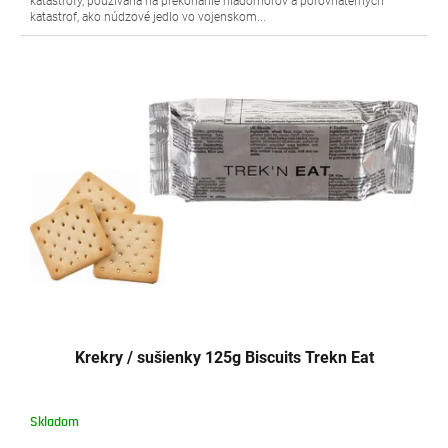
katastrofy, používaná na prekonanie hladomorov a porovnateľných
katastrof, ako núdzové jedlo vo vojenskom...
Krekry / sušienky 125g Biscuits Trekn Eat
Skladom