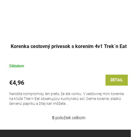
Korenka cestovný prívesok s korením 4v1 Trek´n Eat
Skladom
DETAIL
€4,96
Nerobte kompromisy len preto, že ste vonku. V cestovnej mini korenke
na kľúče Trek'n Eat obsahujúcu kuchynskú soľ, čierne korenie, sladkú
červenú papriku a žltej karí môžete...
5
položiek celkom
O
v
l