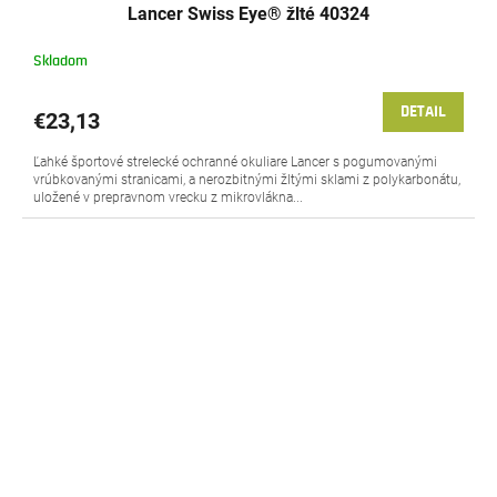
Lancer Swiss Eye® žlté 40324
Skladom
DETAIL
€23,13
Ľahké športové strelecké ochranné okuliare Lancer s pogumovanými
vrúbkovanými stranicami, a nerozbitnými žltými sklami z polykarbonátu,
uložené v prepravnom vrecku z mikrovlákna...