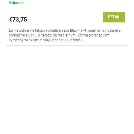
Skladom
DETAIL
€73,75
Ľahké ochranné taktické okuliare sada Blackhawk, ideálna na nosenie s
chráničmi sluchu, s nerozbitnými čiernymi, čírymi a oranžovými
výmennými sklami z polykarbonátu, uložené v...