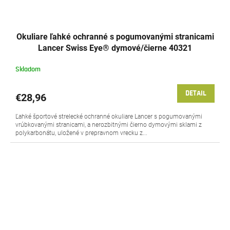
Okuliare ľahké ochranné s pogumovanými stranicami
Lancer Swiss Eye® dymové/čierne 40321
Skladom
DETAIL
€28,96
Ľahké športové strelecké ochranné okuliare Lancer s pogumovanými
vrúbkovanými stranicami, a nerozbitnými čierno dymovými sklami z
polykarbonátu, uložené v prepravnom vrecku z...