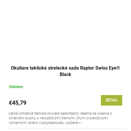
Okuliare taktické strelecké sada Raptor Swiss Eye®
Black
Skladom
DETAIL
€45,79
Ľahké ochranné taktické okuliare sada Raptor, ideálna na nosenie s
chráničmi sluchu, s nerozbitnými čiernymi, čírymi a oranžovými
výmennými sklami z polykarbonátu, uložené v...