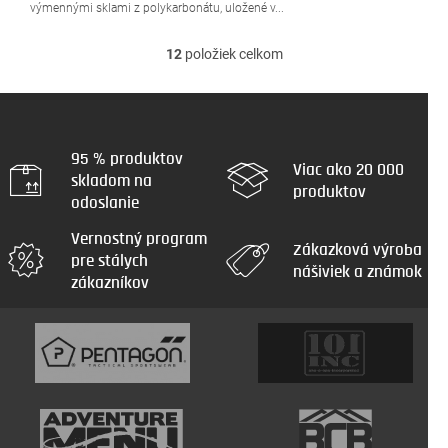
výmennými sklami z polykarbonátu, uložené v...
12
položiek celkom
O
v
l
á
d
a
95 % produktov
Viac ako 20 000
c
skladom na
produktov
i
odoslanie
e
p
Vernostný program
r
Zákazková výroba
pre stálych
v
nášiviek a známok
zákazníkov
k
y
v
ý
p
i
s
u