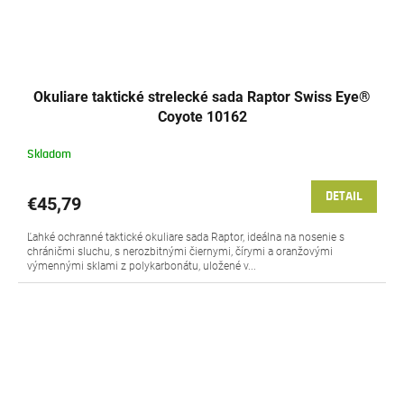
Okuliare taktické strelecké sada Raptor Swiss Eye®
Coyote 10162
Skladom
DETAIL
€45,79
Ľahké ochranné taktické okuliare sada Raptor, ideálna na nosenie s
chráničmi sluchu, s nerozbitnými čiernymi, čírymi a oranžovými
výmennými sklami z polykarbonátu, uložené v...