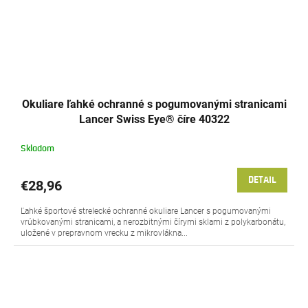
Okuliare ľahké ochranné s pogumovanými stranicami
Lancer Swiss Eye® číre 40322
Skladom
DETAIL
€28,96
Ľahké športové strelecké ochranné okuliare Lancer s pogumovanými
vrúbkovanými stranicami, a nerozbitnými čírymi sklami z polykarbonátu,
uložené v prepravnom vrecku z mikrovlákna...