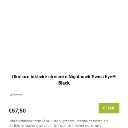
Okuliare taktické strelecké Nighthawk Swiss Eye®
Black
Skladom
DETAIL
€57,50
Ľahké ochranné taktické okuliare Nighthawk, ideálne na nosenie s
chráničmi sluchu, s nerozbitnými čiernymi, čírymi a oranžovými