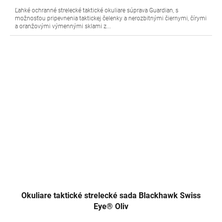
Ľahké ochranné strelecké taktické okuliare súprava Guardian, s
možnosťou pripevnenia taktickej čelenky a nerozbitnými čiernymi, čírymi
a oranžovými výmennými sklami z...
Okuliare taktické strelecké sada Blackhawk Swiss
Eye® Oliv