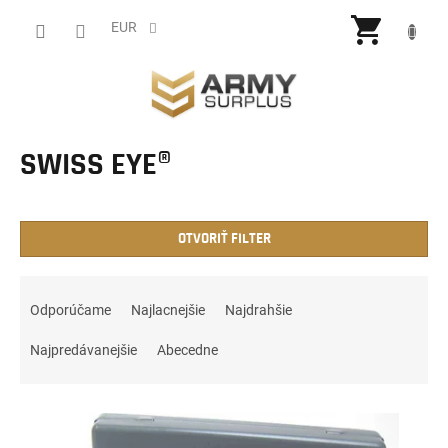
Prejsť
NÁKU
na
EUR
obsah
KOŠÍ
SWISS EYE®
OTVORIŤ FILTER
R
a
Odporúčame
Najlacnejšie
Najdrahšie
d
e
Najpredávanejšie
Abecedne
n
i
V
e
ý
p