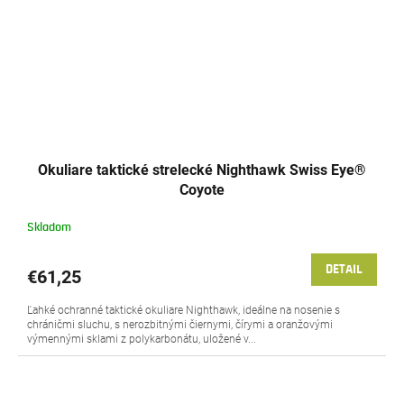
Okuliare taktické strelecké Nighthawk Swiss Eye®
Coyote
Skladom
DETAIL
€61,25
Ľahké ochranné taktické okuliare Nighthawk, ideálne na nosenie s
chráničmi sluchu, s nerozbitnými čiernymi, čírymi a oranžovými
výmennými sklami z polykarbonátu, uložené v...