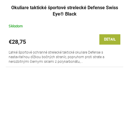
Okuliare taktické športové strelecké Defense Swiss
Eye® Black
Skladom
DETAIL
€28,75
Ľahké športové ochranné strelecké taktické okuliare Defense s
nastaviteľnou dĺžkou bočných straníc, popruhom proti strate a
nerozbitnými čiernymi sklami z polykarbonátu,...