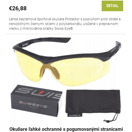
DETAIL
€26,88
Ľahké bezrámové športové okuliare Protector s popruhom proti strate a
nerozbitnými čiernymi sklami z polykarbonátu, uložené v prepravnom
vrecku z mikrovlákna značky Swiss Eye®.
Okuliare ľahké ochranné s pogumovanými stranicami