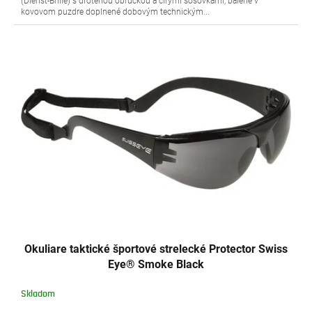
(Dienst-Brille) s drôtenou obrúčkou a čírymi šošovkami, balené v
kovovom puzdre doplnené dobovým technickým...
Okuliare taktické športové strelecké Protector Swiss
Eye® Smoke Black
Skladom