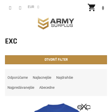
Prejsť
NÁKU
na
EUR
obsah
KOŠÍ
EXC
OTVORIŤ FILTER
R
a
Odporúčame
Najlacnejšie
Najdrahšie
d
e
Najpredávanejšie
Abecedne
n
i
V
e
ý
p