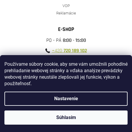
VOP
Reklamácie
E-SHOP
PO - PÁ
8:00 - 15:00
+420
720 189 102
Používame súbory cookie, aby sme vám umožnili pohodlné
PREDAJŇA
prehliadanie webovej stránky a vďaka analýze prevádzky
PO - PÁ
9:00 - 17:00
webovej stránky neustále zlepšovali jej funkcie, výkon a
SO
9:00 - 11:30
použiteľnosť.
+420
703 005 016
Nastavenie
BUĎTE STÁLE S NAMI
Súhlasím