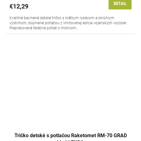
DETAIL
€12,29
Kvalitné bavlnené detské tričko s krátkym rukávom a okrúhlym
výstrihom, doplnené potlačou z limitovanej edície vojenských vozidiel.
Prepracovaná farebná potlač s motívom...
Tričko detské s potlačou Raketomet RM-70 GRAD