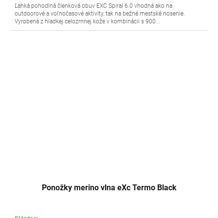
Ľahká pohodlná členková obuv EXC Spiral 6.0 vhodná ako na
outdoorové a voľnočasové aktivity, tak na bežné mestské nosenie.
Vyrobená z hladkej celozrnnej kože v kombinácii s 900...
Ponožky merino vlna eXc Termo Black