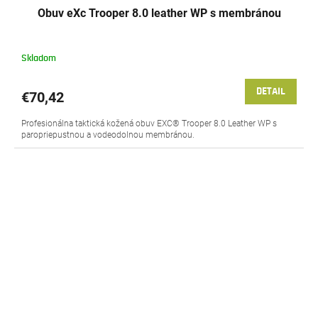
Obuv eXc Trooper 8.0 leather WP s membránou
Skladom
DETAIL
€70,42
Profesionálna taktická kožená obuv EXC® Trooper 8.0 Leather WP s
paropriepustnou a vodeodolnou membránou.