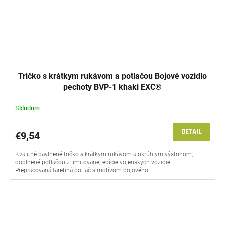
Tričko s krátkym rukávom a potlačou Bojové vozidlo
pechoty BVP-1 khaki EXC®
Skladom
DETAIL
€9,54
Kvalitné bavlnené tričko s krátkym rukávom a okrúhlym výstrihom,
doplnené potlačou z limitovanej edície vojenských vozidiel.
Prepracovaná farebná potlač s motívom bojového...