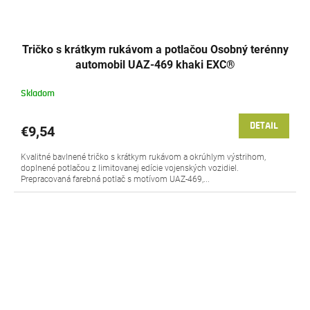
Tričko s krátkym rukávom a potlačou Osobný terénny
automobil UAZ-469 khaki EXC®
Skladom
DETAIL
€9,54
Kvalitné bavlnené tričko s krátkym rukávom a okrúhlym výstrihom,
doplnené potlačou z limitovanej edície vojenských vozidiel.
Prepracovaná farebná potlač s motívom UAZ-469,...