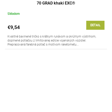
70 GRAD khaki EXC®
Skladom
DETAIL
€9,54
Kvalitné bavlnené tričko s krátkym rukávom a okrúhlym výstrihom,
doplnené potlačou z limitovanej edície vojenských vozidiel.
Prepracovaná farebná potlač s motívom raketometu...