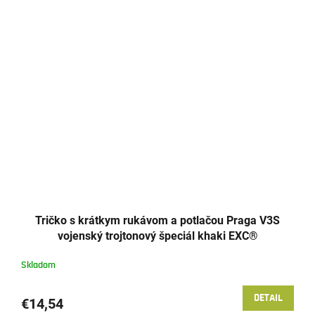
Tričko s krátkym rukávom a potlačou Praga V3S
vojenský trojtonový špeciál khaki EXC®
Skladom
DETAIL
€14,54