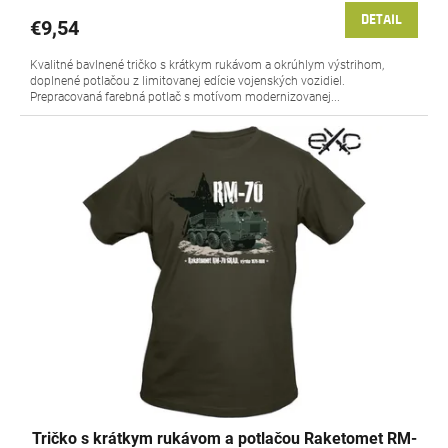
DETAIL
€9,54
Kvalitné bavlnené tričko s krátkym rukávom a okrúhlym výstrihom,
doplnené potlačou z limitovanej edície vojenských vozidiel.
Prepracovaná farebná potlač s motívom modernizovanej...
Tričko s krátkym rukávom a potlačou Raketomet RM-