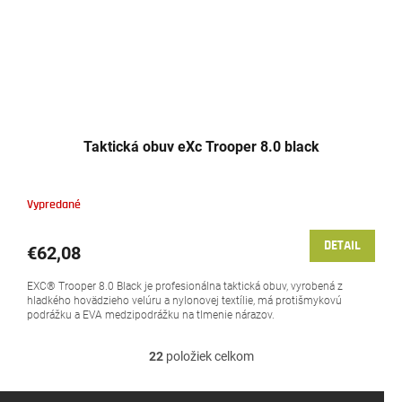
Taktická obuv eXc Trooper 8.0 black
Vypredané
DETAIL
€62,08
EXC® Trooper 8.0 Black je profesionálna taktická obuv, vyrobená z
hladkého hovädzieho velúru a nylonovej textílie, má protišmykovú
podrážku a EVA medzipodrážku na tlmenie nárazov.
22
položiek celkom
O
v
l