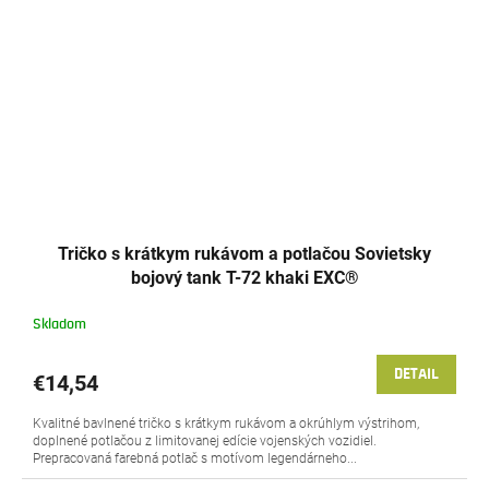
Tričko s krátkym rukávom a potlačou Sovietsky
bojový tank T-72 khaki EXC®
Skladom
DETAIL
€14,54
Kvalitné bavlnené tričko s krátkym rukávom a okrúhlym výstrihom,
doplnené potlačou z limitovanej edície vojenských vozidiel.
Prepracovaná farebná potlač s motívom legendárneho...