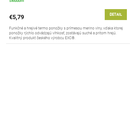
Skladom
DETAIL
€5,79
Funkčné a hrejivé termo ponožky s prímesou merino vlny, vďaka ktorej
ponožky rýchlo odvádzajú vlhkosť, zostávajú suché a pritom hrejú.
Kvalitný produkt českého výrobcu EXC®.