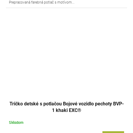
Prepracovaná farebná potlač s motívom...
Tričko detské s potlačou Bojové vozidlo pechoty BVP-
1 khaki EXC®
Skladom