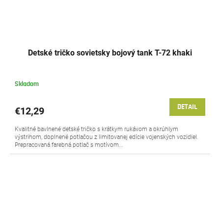
Detské tričko sovietsky bojový tank T-72 khaki
Skladom
DETAIL
€12,29
Kvalitné bavlnené detské tričko s krátkym rukávom a okrúhlym
výstrihom, doplnené potlačou z limitovanej edície vojenských vozidiel.
Prepracovaná farebná potlač s motívom...