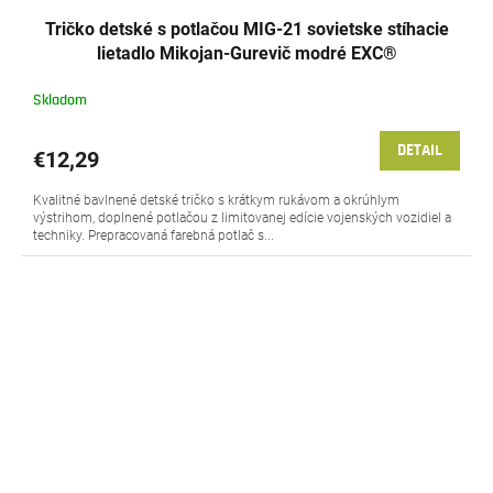
Tričko detské s potlačou MIG-21 sovietske stíhacie
lietadlo Mikojan-Gurevič modré EXC®
Skladom
DETAIL
€12,29
Kvalitné bavlnené detské tričko s krátkym rukávom a okrúhlym
výstrihom, doplnené potlačou z limitovanej edície vojenských vozidiel a
techniky. Prepracovaná farebná potlač s...