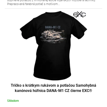
doplnené potlačou z limitovanej edície vojenských vozidiel a techniky.
Prepracovaná farebná potlač s motívom...
Tričko s krátkym rukávom a potlačou Samohybná
kanónová húfnica DANA-M1 CZ čierne EXC®
Skladom