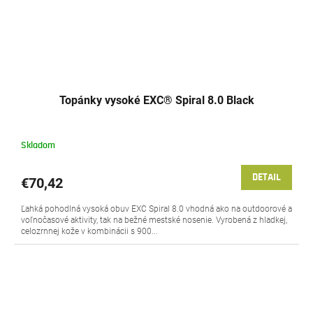
Topánky vysoké EXC® Spiral 8.0 Black
Skladom
DETAIL
€70,42
Ľahká pohodlná vysoká obuv EXC Spiral 8.0 vhodná ako na outdoorové a
voľnočasové aktivity, tak na bežné mestské nosenie. Vyrobená z hladkej,
celozrnnej kože v kombinácii s 900...