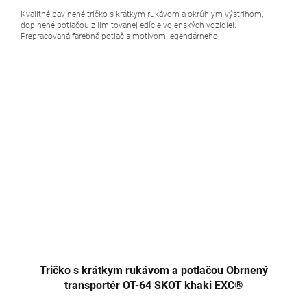
Kvalitné bavlnené tričko s krátkym rukávom a okrúhlym výstrihom,
doplnené potlačou z limitovanej edície vojenských vozidiel.
Prepracovaná farebná potlač s motívom legendárneho...
Tričko s krátkym rukávom a potlačou Obrnený
transportér OT-64 SKOT khaki EXC®