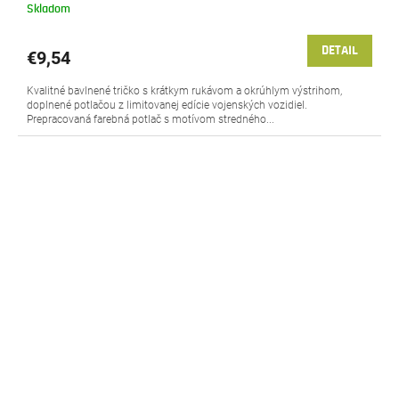
Skladom
DETAIL
€9,54
Kvalitné bavlnené tričko s krátkym rukávom a okrúhlym výstrihom,
doplnené potlačou z limitovanej edície vojenských vozidiel.
Prepracovaná farebná potlač s motívom stredného...