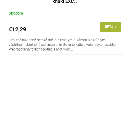
khaki EXC®
Skladom
DETAIL
€12,29
Kvalitné bavlnené detské tričko s krátkym rukávom a okrúhlym
výstrihom, doplnené potlačou z limitovanej edície vojenských vozidiel.
Prepracovaná farebná potlač s motívom...