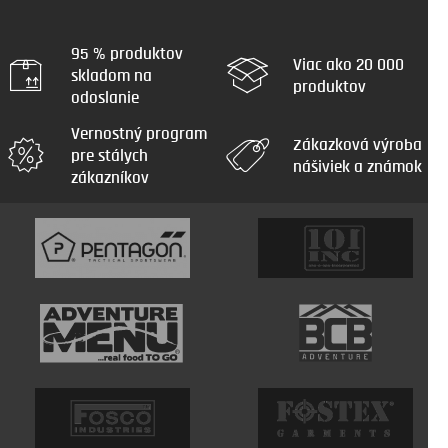
á
d
a
95 % produktov
Viac ako 20 000
c
skladom na
produktov
i
odoslanie
e
p
Vernostný program
r
Zákazková výroba
pre stálych
v
nášiviek a známok
zákazníkov
k
y
v
ý
p
i
s
u