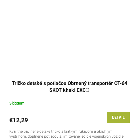
Tričko detské s potlačou Obrnený transportér OT-64
SKOT khaki EXC®
Skladom
DETAIL
€12,29
Kvalitné bavlnené detské tričko s krátkym rukávom a okrúhlym
výstrihom, doplnené potlačou z limitovanej edície vojenských vozidiel.