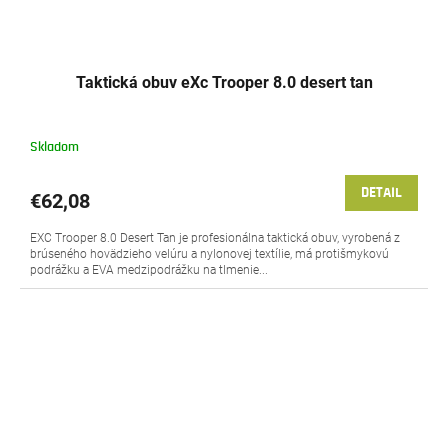
Taktická obuv eXc Trooper 8.0 desert tan
Skladom
DETAIL
€62,08
EXC Trooper 8.0 Desert Tan je profesionálna taktická obuv, vyrobená z
brúseného hovädzieho velúru a nylonovej textílie, má protišmykovú
podrážku a EVA medzipodrážku na tlmenie...