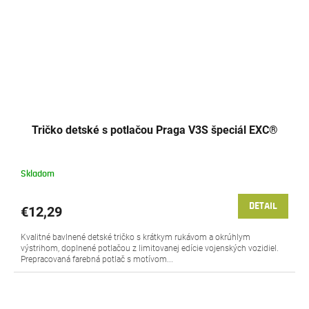
Tričko detské s potlačou Praga V3S špeciál EXC®
Skladom
DETAIL
€12,29
Kvalitné bavlnené detské tričko s krátkym rukávom a okrúhlym
výstrihom, doplnené potlačou z limitovanej edície vojenských vozidiel.
Prepracovaná farebná potlač s motívom...