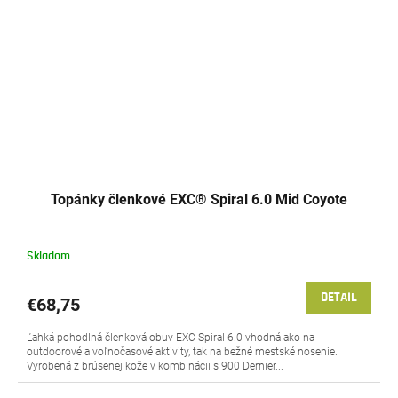
Topánky členkové EXC® Spiral 6.0 Mid Coyote
Skladom
DETAIL
€68,75
Ľahká pohodlná členková obuv EXC Spiral 6.0 vhodná ako na
outdoorové a voľnočasové aktivity, tak na bežné mestské nosenie.
Vyrobená z brúsenej kože v kombinácii s 900 Dernier...