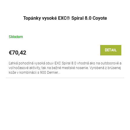
Topánky vysoké EXC® Spiral 8.0 Coyote
Skladom
DETAIL
€70,42
Ľahká pohodlná vysoká obuv EXC Spiral 8.0 vhodná ako na outdoorové a
voľnočasové aktivity, tak na bežné mestské nosenie. Vyrobená z brúsenej
kože v kombinácii s 900 Dernier...