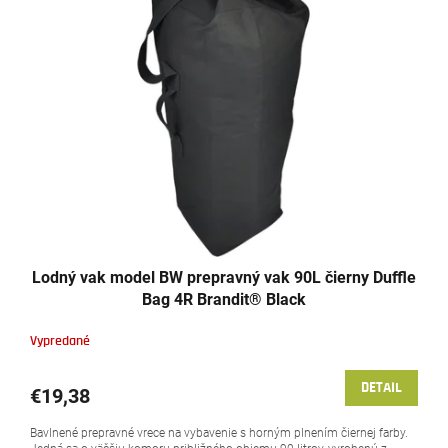
p
r
i
o
s
d
p
u
r
k
o
t
d
o
u
v
k
t
o
v
Lodný vak model BW prepravný vak 90L čierny Duffle
Bag 4R Brandit® Black
Vypredané
DETAIL
€19,38
Bavlnené prepravné vrece na vybavenie s horným plnením čiernej farby.