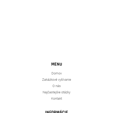
e
MENU
Domov
Zakázkové vyšívanie
O nás
Najčastejšie otázky
Kontakt
INFORMÁCIE