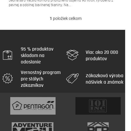
Jedná sa o väčšiu komoru približného objemu 90 litrov, vyrobenú z
pevnej a odolnej bavlnenej tkaniny. Na...
1
položiek celkom
O
v
l
á
d
a
95 % produktov
Viac ako 20 000
c
skladom na
produktov
i
odoslanie
e
p
Vernostný program
r
Zákazková výroba
pre stálych
v
nášiviek a známok
zákazníkov
k
y
v
ý
p
i
s
u