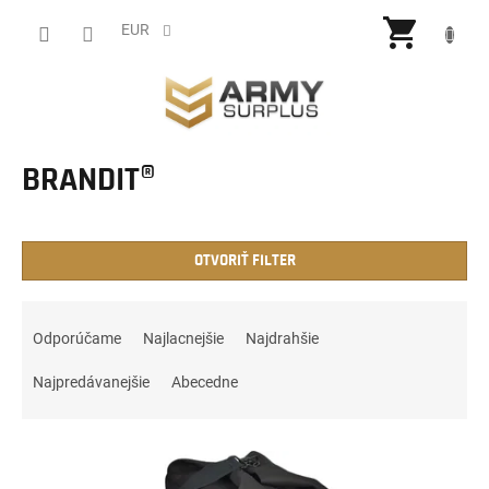
Prejsť
NÁKU
na
EUR
obsah
KOŠÍ
BRANDIT®
OTVORIŤ FILTER
R
a
Odporúčame
Najlacnejšie
Najdrahšie
d
e
Najpredávanejšie
Abecedne
n
i
V
e
ý
p