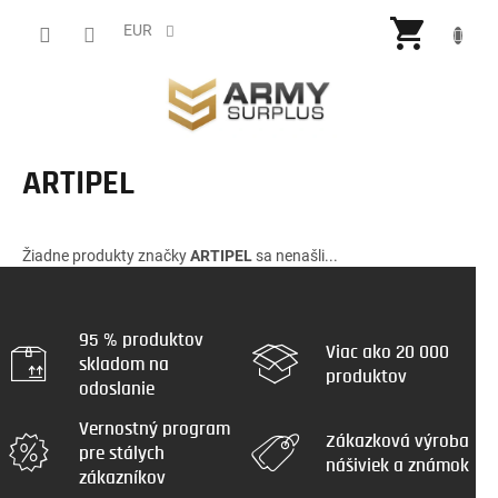
Prejsť
NÁKU
na
EUR
obsah
KOŠÍ
ARTIPEL
Žiadne produkty značky
ARTIPEL
sa nenašli...
95 % produktov
Viac ako 20 000
skladom na
produktov
odoslanie
Vernostný program
Zákazková výroba
pre stálych
nášiviek a známok
zákazníkov