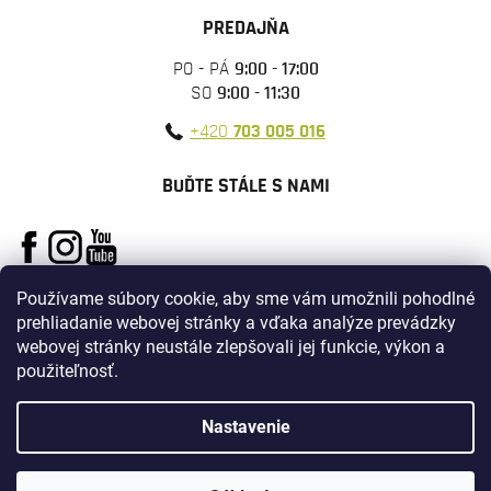
PREDAJŇA
PO - PÁ
9:00 - 17:00
SO
9:00 - 11:30
+420
703 005 016
BUĎTE STÁLE S NAMI
Používame súbory cookie, aby sme vám umožnili pohodlné
prehliadanie webovej stránky a vďaka analýze prevádzky
webovej stránky neustále zlepšovali jej funkcie, výkon a
použiteľnosť.
Vytvoril Shoptet
Nastavenie
Copyright 2026
ARMYSURPLUS
. Všetky práva vyhradené.