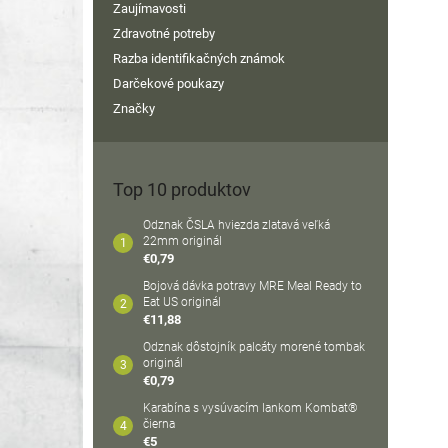
Zaujímavosti
Zdravotné potreby
Razba identifikačných známok
Darčekové poukazy
Značky
Top 10 produktov
Odznak ČSLA hviezda zlatavá veľká
22mm originál
€0,79
Bojová dávka potravy MRE Meal Ready to
Eat US originál
€11,88
Odznak dôstojník palcáty morené tombak
originál
€0,79
Karabína s vysúvacím lankom Kombat®
čierna
€5