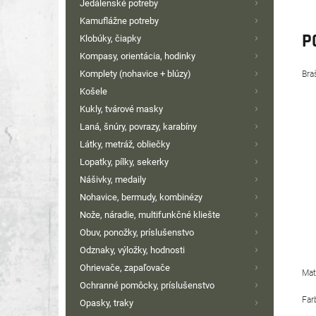
Jedálenské potreby
Kamuflážne potreby
P
Klobúky, čiapky
Kompasy, orientácia, hodinky
Komplety (nohavice + blúzy)
Bra
Košele
Kukly, tvárové masky
Laná, šnúry, povrazy, karabíny
Látky, metráž, obliečky
Lopatky, pílky, sekerky
Nášivky, medaily
Nohavice, bermudy, kombinézy
Nože, náradie, multifunkčné kliešte
Obuv, ponožky, príslušenstvo
Odznaky, výložky, hodnosti
Ohrievače, zapaľovače
Mat
Ochranné pomôcky, príslušenstvo
Far
Opasky, traky