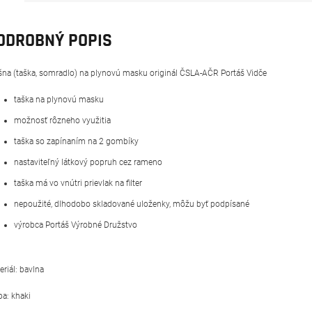
ODROBNÝ POPIS
šna (taška, somradlo) na plynovú masku originál ČSLA-AČR Portáš Vidče
taška na plynovú masku
možnosť rôzneho využitia
taška so zapínaním na 2 gombíky
nastaviteľný látkový popruh cez rameno
taška má vo vnútri prievlak na filter
nepoužité, dlhodobo skladované uloženky, môžu byť podpísané
výrobca Portáš Výrobné Družstvo
eriál: bavlna
ba: khaki