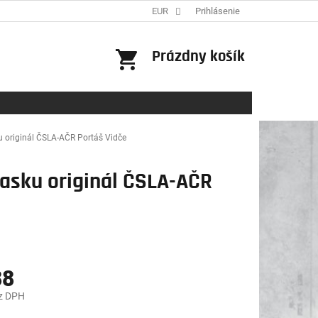
EUR
Prihlásenie
NÁKUPNÝ
Prázdny košík
KOŠÍK
u originál ČSLA-AČR Portáš Vidče
masku originál ČSLA-AČR
88
z DPH
ová