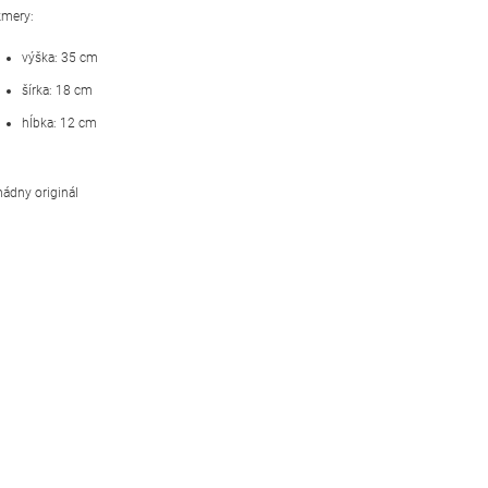
mery:
výška: 35 cm
šírka: 18 cm
hĺbka: 12 cm
ádny originál