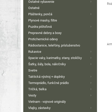
Ostatné vybavenie
Roz
Ostatné
Pláštenky, pončá
Plynové masky, filtre
Puzdra pištoľová
Prepravné debny a boxy
Protichemické odevy
Arm
Rádiostanice, telefóny, príslušenstvo
Rukavice
Spacie vaky, karimatky, stany, stoličky
Šatky, šály, bola, nákrčníky
Svetre
Taktická výstroj + doplnky
Termoprádlo, funkčné prádlo
Tričká, tielka
Vesty
Vietnam - vojnové originály
Vlajky, zástavky