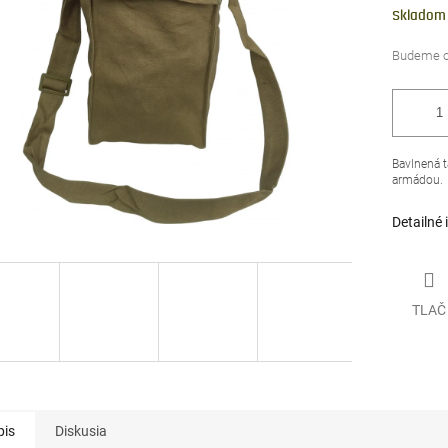
čiek.
cena:
Skladom
Bavlnená 
armádou.
Detailné 
TLAČ
pis
Diskusia