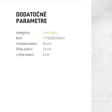
DODATOČNÉ
PARAMETRE
Kategória
:
Vaky, tašky
EAN
:
1172002763241
Hloubka balení
:
20 cm
Šířka balení
:
15 cm
Výška balení
:
5 cm