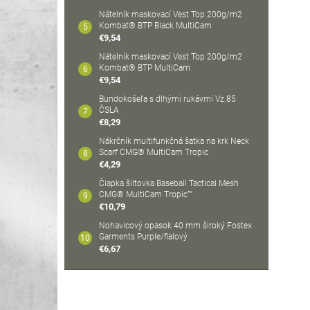
Nátelník maskovací Vest Top 200g/m2
Kombat® BTP Black MultiCam
€9,54
Nátelník maskovací Vest Top 200g/m2
Kombat® BTP MultiCam
€9,54
Bundokošeľa s dlhými rukávmi Vz.85
ČSLA
€8,29
Nákrčník multifunkčná šatka na krk Neck
Scarf CMG® MultiCam Tropic
€4,29
Čiapka šiltovka Baseball Tactical Mesh
CMG® MultiCam Tropic™
€10,79
Nohavicový opasok 40 mm široký Fostex
Garments Purple/fialový
€6,67