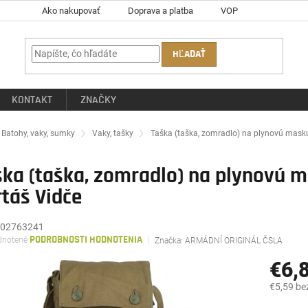
Ako nakupovať
Doprava a platba
VOP
HĽADAŤ
KONTAKT
ZNAČKY
ov
Batohy, vaky, sumky
Vaky, tašky
Taška (taška, zomradlo) na plynovú mask
ška (taška, zomradlo) na plynovú 
táš Vidče
02763241
rné
notené
PODROBNOSTI HODNOTENIA
Značka:
ARMÁDNÍ ORIGINÁL ČSLA
enie
tu
€6,
€5,59 be
Jednotk