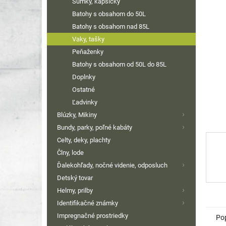
Sumky, kapsičky
hviezdi
Batohy s obsahom do 50L
Batohy s obsahom nad 85L
Vaky, tašky
Peňaženky
Batohy s obsahom od 50L do 85L
Doplnky
Ostatné
Ľadvinky
Blúzky, Mikiny
Bundy, parky, poľné kabáty
Celty, deky, plachty
Člny, lode
Ďalekohľady, nočné videnie, odposluch
Detský tovar
Helmy, prilby
Identifikačné známky
Impregnačné prostriedky
Po