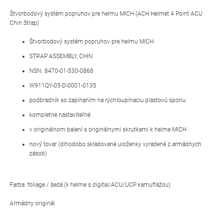
Štvorbodový systém popruhov pre helmu MICH (ACH Helmet 4 Point ACU
Chin Strap)
Štvorbodový systém popruhov pre helmu MICH
STRAP ASSEMBLY, CHIN
NSN: 8470-01-530-0868
W911QY-05-D-0001-0135
podbradník so zapínaním na rýchloupínaciu plastovú sponu
kompletne nastaviteľné
v originálnom balení s originálnymi skrutkami k helme MICH
nový tovar (dlhodobo skladované uloženky vyradené z armádnych
zásob)
Farba: foliage / šedá (k helme s digital/ACU/UCP kamuflážou)
Armádny originál