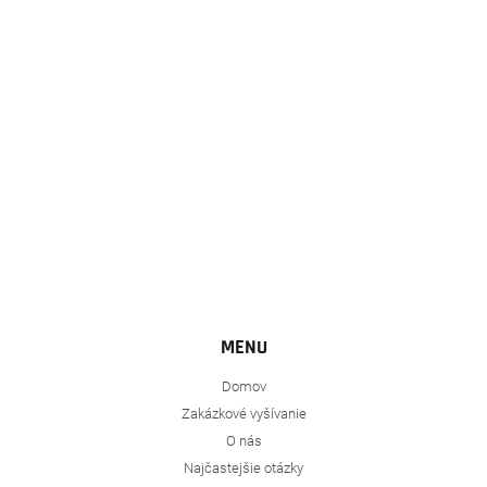
ä
t
i
e
MENU
Domov
Zakázkové vyšívanie
O nás
Najčastejšie otázky