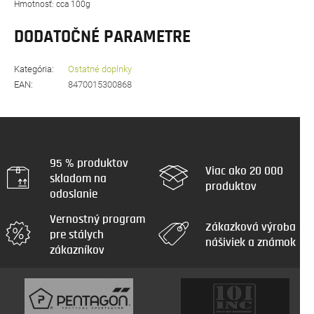
Hmotnosť: cca 100g
DODATOČNÉ PARAMETRE
Kategória
:
Ostatné doplnky
EAN
:
8470015300868
95 % produktov
Viac ako 20 000
skladom na
produktov
odoslanie
Vernostný program
Zákazková výroba
pre stálych
nášiviek a známok
zákazníkov