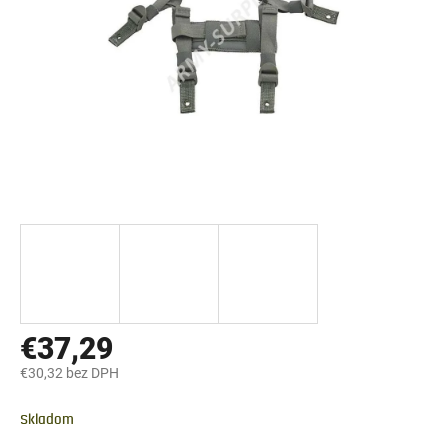
€37,29
€30,32 bez DPH
Jednotková
cena:
Skladom