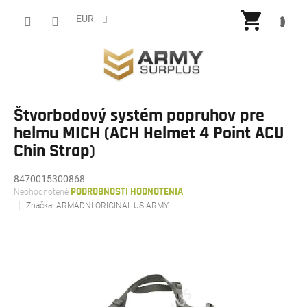
Prejsť
NÁKU
na
EUR
obsah
KOŠÍ
Štvorbodový systém popruhov pre
helmu MICH (ACH Helmet 4 Point ACU
Chin Strap)
8470015300868
Priemerné
Neohodnotené
PODROBNOSTI HODNOTENIA
hodnotenie
Značka:
ARMÁDNÍ ORIGINÁL US ARMY
produktu
je
0,0
z
5
hviezdičiek.