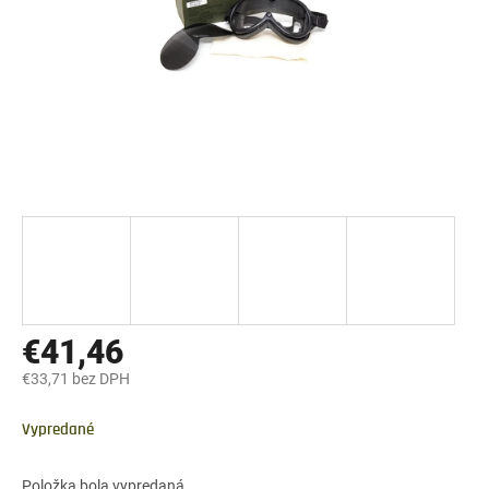
€41,46
€33,71 bez DPH
Jednotková
cena:
Vypredané
Položka bola vypredaná…