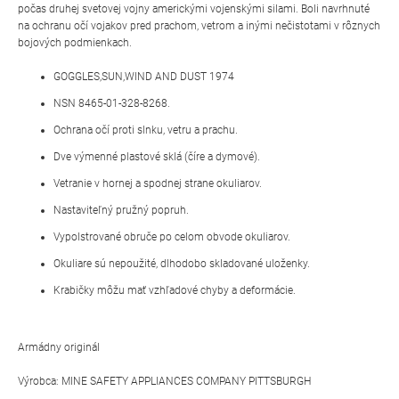
počas druhej svetovej vojny americkými vojenskými silami. Boli navrhnuté
na ochranu očí vojakov pred prachom, vetrom a inými nečistotami v rôznych
bojových podmienkach.
GOGGLES,SUN,WIND AND DUST 1974
NSN 8465-01-328-8268.
Ochrana očí proti slnku, vetru a prachu.
Dve výmenné plastové sklá (číre a dymové).
Vetranie v hornej a spodnej strane okuliarov.
Nastaviteľný pružný popruh.
Vypolstrované obruče po celom obvode okuliarov.
Okuliare sú nepoužité, dlhodobo skladované uloženky.
Krabičky môžu mať vzhľadové chyby a deformácie.
Armádny originál
Výrobca: MINE SAFETY APPLIANCES COMPANY PITTSBURGH