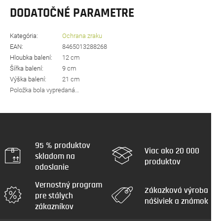
DODATOČNÉ PARAMETRE
Kategória
:
Ochrana zraku
EAN
:
8465013288268
Hloubka balení
:
12 cm
Šířka balení
:
9 cm
Výška balení
:
21 cm
Položka bola vypredaná…
95 % produktov
Viac ako 20 000
skladom na
produktov
odoslanie
Vernostný program
Zákazková výroba
pre stálych
nášiviek a známok
zákazníkov