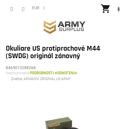
Prejsť
NÁKU
na
EUR
obsah
KOŠÍ
Okuliare US protiprachové M44
(SWDG) originál zánovný
8465013288268
Priemerné
Neohodnotené
PODROBNOSTI HODNOTENIA
hodnotenie
Značka:
ARMÁDNÍ ORIGINÁL US ARMY
produktu
je
0,0
z
5
hviezdičiek.